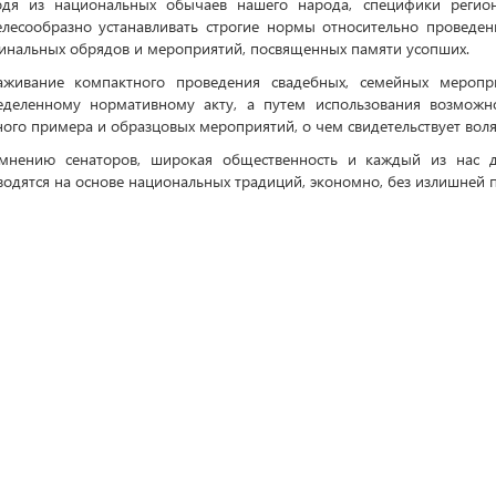
одя из национальных обычаев нашего народа, специфики регио
елесообразно устанавливать строгие нормы относительно проведен
инальных обрядов и мероприятий, посвященных памяти усопших.
аживание компактного проведения свадебных, семейных меропр
еделенному нормативному акту, а путем использования возможн
ого примера и образцовых мероприятий, о чем свидетельствует воля
мнению сенаторов, широкая общественность и каждый из нас д
одятся на основе национальных традиций, экономно, без излишней 