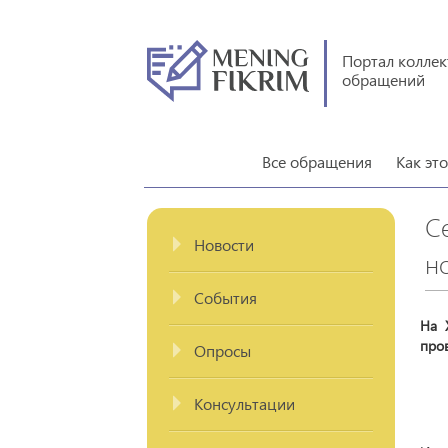
Портал колле
обращений
Все обращения
Как эт
С
Новости
н
События
На 
пров
Опросы
Консультации