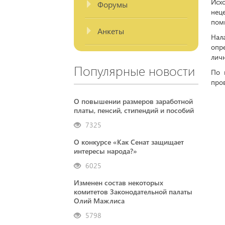
Исх
Форумы
нец
пом
Анкеты
Нал
опр
личн
Популярные новости
По 
пров
О повышении размеров заработной
платы, пенсий, стипендий и пособий
7325
О конкурсе «Как Сенат защищает
интересы народа?»
6025
Изменен состав некоторых
комитетов Законодательной палаты
Олий Мажлиса
5798