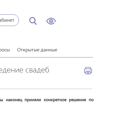
абинет
росы
Открытые данные
едение свадеб
ры наконец приняли конкретное решение по