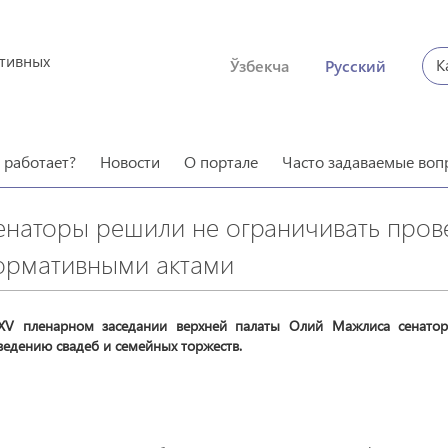
ктивных
К
Ўзбекча
Русский
о работает?
Новости
О портале
Часто задаваемые воп
енаторы решили не ограничивать пров
ормативными актами
XV пленарном заседании верхней палаты Олий Мажлиса сенато
едению свадеб и семейных торжеств.