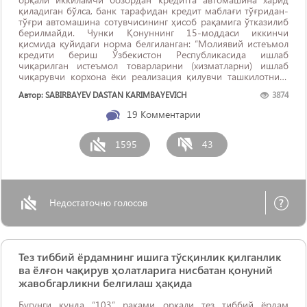
қиладиган бўлса, банк тарафидан кредит маблағи тўғридан-
тўғри автомашина сотувчисининг ҳисоб рақамига ўтказилиб
берилмайди. Чунки Қонуннинг 15-моддаси иккинчи
қисмида қуйидаги норма белгиланган: “Молиявий истеъмол
кредити бериш Ўзбекистон Республикасида ишлаб
чиқарилган истеъмол товарларини (хизматларни) ишлаб
чиқарувчи корхона ёки реализация қилувчи ташкилотнинг
банкдаги ҳисобварағига банк ёхуд бошқа кредит ташкилоти
Автор: SABIRBAYEV DASTAN KARIMBAYEVICH
3874
томонидан пул маблағлари ўтказиш йўли билан амалга
оширилади”. Яъни, ушбу моддага ...
19
Комментарии
1595
43
Недостаточно голосов
Тез тиббий ёрдамнинг ишига тўсқинлик қилганлик
ва ёлғон чақирув ҳолатларига нисбатан қонуний
жавобгарликни белгилаш ҳақида
Бугунги кунда “103” рақами орқали тез тиббий ёрдам