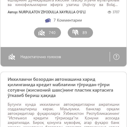
ва кинофильмларни эфирга узатиш (Aqlvoy ва Bolajon
телеканаллари орқали), миллий менталитетимиз ва асрий
Автор: NURPULATOV ZIYODULLA XAYRULLA O‘G‘LI
3707
қадриятларимизга мос бўлган янги миллий фильмларни
яратиш мақсадга мувофиқ.
7
Комментарии
740
89
Недостаточно голосов
Иккиламчи бозордан автомашина харид
қилинганида кредит маблағини тўғридан-тўғри
сотувчи (жисмоний шахс)нинг пластик картасига
ўтказиб бериш ҳақида
Бугунги кунда иккиламчи автокредитларни ажратишни
соддалаштириш керак. Маълумки, банклар орқали
автокредитлар фуқароларга Ўзбекистон Республикасининг
“Истeъмол крeдити тўғрисида”ги Қонуни асосида
ажратилади. Бироқ қонунга мувофиқ, агар фуқаро банк
орқали иккиламчи бозордан кредитга автомашина харид