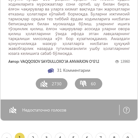
ходимларига мурожаатлар сони ортиб, шу билан бирга,
ёлғон чақирувлар ва уларга хизмат вақтида тан жароҳатлари
етказиш ҳолатлари кўпайиб бормоқда. Буларни ижтимоий
тармоқлар орқали тез тиббий ёрдам ходимларига нисбатан
беписандлик билан муомалада бўлиш, уларнинг ишига
тўсқинлик қилиш, ёлғон чақирувлар асосида уларни овора
қилиш ҳолатларини ўзида ифода этган лавҳаларнинг
тарқалиши мисолида кўп бор кузатмоқдамиз. Амалдаги
қонунчиликда мазкур ҳолатларга нисбатан ҳуқуқий
жавобгарлик назарда тутилмаганлиги ушбу ҳолатларнинг
юзага келишига сабаб бўлмоқда.
Автор: VAQQOSOV SAYDULLOXO‘JA ANVARJON O‘G‘LI
13960
31
Комментарии
2730
60
Недостаточно голосов
1
«
2
3
4
5
6
7
8
9