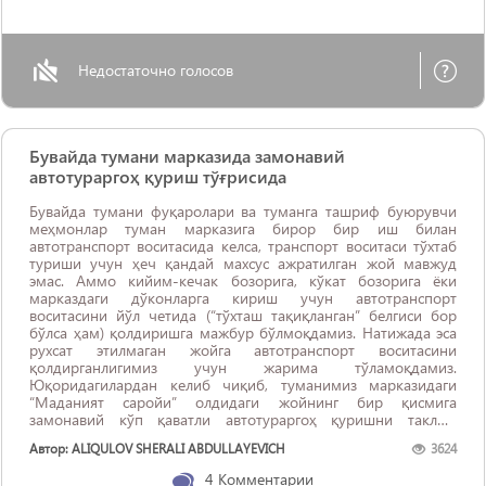
Недостаточно голосов
Бувайда тумани марказида замонавий
автотураргоҳ қуриш тўғрисида
Бувайда тумани фуқаролари ва туманга ташриф буюрувчи
меҳмонлар туман марказига бирор бир иш билан
автотранспорт воситасида келса, транспорт воситаси тўхтаб
туриши учун ҳеч қандай махсус ажратилган жой мавжуд
эмас. Аммо кийим-кечак бозорига, кўкат бозорига ёки
марказдаги дўконларга кириш учун автотранспорт
воситасини йўл четида (“тўхташ тақиқланган” белгиси бор
бўлса ҳам) қолдиришга мажбур бўлмоқдамиз. Натижада эса
рухсат этилмаган жойга автотранспорт воситасини
қолдирганлигимиз учун жарима тўламоқдамиз.
Юқоридагилардан келиб чиқиб, туманимиз марказидаги
“Маданият саройи” олдидаги жойнинг бир қисмига
замонавий кўп қаватли автотураргоҳ қуришни таклиф
этамиз. Таклифнинг амалга оширилиши туман аҳолисига
Автор: ALIQULOV SHERALI ABDULLAYEVICH
3624
қулайликлар яратилиши, йўллардаги тирбандликнинг
камайиши ...
4
Комментарии