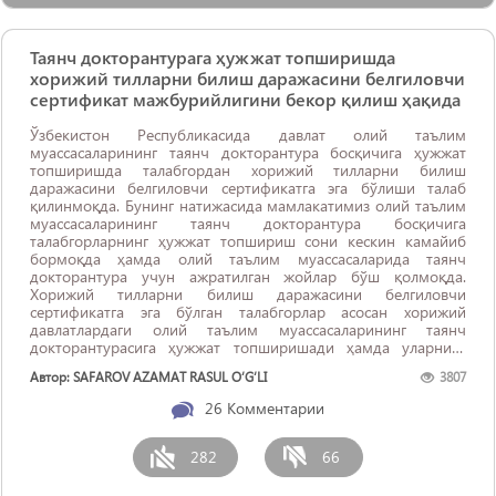
Таянч докторантурага ҳужжат топширишда
хорижий тилларни билиш даражасини белгиловчи
сертификат мажбурийлигини бекор қилиш ҳақида
Ўзбекистон Республикасида давлат олий таълим
муассасаларининг таянч докторантура босқичига ҳужжат
топширишда талабгордан хорижий тилларни билиш
даражасини белгиловчи сертификатга эга бўлиши талаб
қилинмоқда. Бунинг натижасида мамлакатимиз олий таълим
муассасаларининг таянч докторантура босқичига
талабгорларнинг ҳужжат топшириш сони кескин камайиб
бормоқда ҳамда олий таълим муассасаларида таянч
докторантура учун ажратилган жойлар бўш қолмоқда.
Хорижий тилларни билиш даражасини белгиловчи
сертификатга эга бўлган талабгорлар асосан хорижий
давлатлардаги олий таълим муассасаларининг таянч
докторантурасига ҳужжат топширишади ҳамда уларнинг
сертификатни қўлга киритишининг асосий сабаби ҳам
Автор: SAFAROV AZAMAT RASUL O‘G‘LI
3807
хорижий давлатларнинг олий таълим муассасаларига ўқишга
киришдир. Мантиқан олиб қараганда, юртимиздаги олий
26
Комментарии
таълим ...
282
66