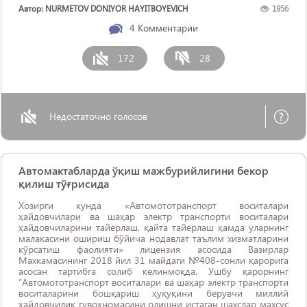
Автор: NURMETOV DONIYOR HAYITBOYEVICH
1956
4
Комментарии
172
28
Недостаточно голосов
Автомактабларда ўқиш мажбурийлигини бeкор
қилиш тўғрисида
Хозирги кунда «Автомототранспорт воситалари
ҳайдовчилари ва шаҳар электр транспорти воситалари
ҳайдовчиларини тайёрлаш, қайта тайёрлаш ҳамда уларнинг
малакасини ошириш бўйича нодавлат таълим хизматларини
кўрсатиш фаолияти» лицензия асосида Вазирлар
Махкамасининг 2018 йил 31 майдаги №408-сонли қарорига
асосан тартибга солиб келинмоқда. Ушбу қарорнинг
“Автомототранспорт воситалари ва шаҳар электр транспорти
воситаларини бошқариш ҳуқуқини берувчи миллий
ҳайдовчилик гувоҳномасини олишни истаган шахслар махсус