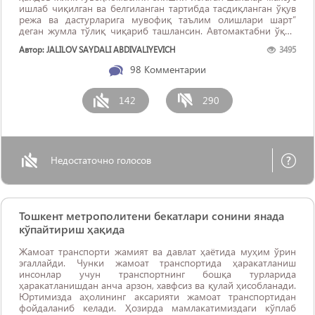
ишлаб чиқилган ва белгиланган тартибда тасдиқланган ўқув
режа ва дастурларига мувофиқ таълим олишлари шарт”
деган жумла тўлиқ чиқариб ташлансин. Автомактабни ўқиб
битирганлиги тўғрисидаги хужжат талаб қилинмасин. Истаган
Автор: JALILOV SAYDALI ABDIVALIYEVICH
3495
ёши етган фуқаро шахсини тасдиқловчи ...
98
Комментарии
142
290
Недостаточно голосов
Тошкент метрополитени бекатлари сонини янада
кўпайтириш ҳақида
Жамоат транспорти жамият ва давлат ҳаётида муҳим ўрин
эгаллайди. Чунки жамоат транспортида ҳаракатланиш
инсонлар учун транспортнинг бошқа турларида
ҳаракатланишдан анча арзон, хавфсиз ва қулай ҳисобланади.
Юртимизда аҳолининг аксарияти жамоат транспортидан
фойдаланиб келади. Ҳозирда мамлакатимиздаги кўплаб