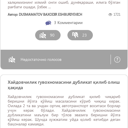
халқимизнинг илмий онги ошиб, дунёқараши, илмга бўлган
рағбати ошади, ўзбек ...
Автор: DUSMAMATOV BAXODIR ESHBURIYEVICH
1721
3
Комментарии
90
23
Недостаточно голосов
Хайдовчилик гувохномасини дубликат қилиб олиш
ҳақида
Хайдовчилик гувохномасини дубликат қилиб чиқариб
беришни йўлга қўйиш масаласини кўриб чиқиш керак.
Оилада 2 та ва ундан ортиқ автотранспорт воситаси борлар
учун керак бўлади. Хайдовчилик гувохномасини
дубликатини маълум бир тўлов эвазига беришни йўлга
қўйиш керак. Шунда хужжатим уйда қолиб кетибди деган
баҳоналар камаяди.