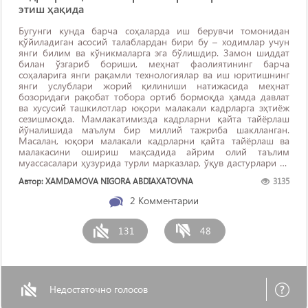
этиш ҳақида
Бугунги кунда барча соҳаларда иш берувчи томонидан
қўйиладиган асосий талаблардан бири бу – ходимлар учун
янги билим ва кўникмаларга эга бўлишдир. Замон шиддат
билан ўзгариб бориши, меҳнат фаолиятининг барча
соҳаларига янги рақамли технологиялар ва иш юритишнинг
янги услублари жорий қилиниши натижасида меҳнат
бозоридаги рақобат тобора ортиб бормоқда ҳамда давлат
ва хусусий ташкилотлар юқори малакали кадрларга эҳтиёж
сезишмоқда. Мамлакатимизда кадрларни қайта тайёрлаш
йўналишида маълум бир миллий тажриба шаклланган.
Масалан, юқори малакали кадрларни қайта тайёрлаш ва
малакасини ошириш мақсадида айрим олий таълим
муассасалари ҳузурида турли марказлар, ўқув дастурлари ва
курслари ташкил ...
Автор: XAMDAMOVA NIGORA ABDIAXATOVNA
3135
2
Комментарии
131
48
Недостаточно голосов