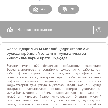
425
70
Недостаточно голосов
Фарзандларимизни миллий қадриятларимиз
руҳида тарбиялай оладиган мультфильм ва
кинофильмларни яратиш ҳақида
Бугунги кунда рўй бераётган глобаллашув жараёнида
фарзандларимизда инсонийлик, шукроналик, сабр-қаноат
каби фазилатларни шакллантирувчи мультфильм ва
кинофильмларни кўпайтириш керак. Глобаллашув жараёни
нафақат оммавий маданият, қолаверса, инсоний
қадриятларни ҳам ўзида мужассам этади. Ҳозирги кунда
аксарият телеканаллар орқали эфирга узатилаётган
мультфильмлардаги айрим қаҳрамонлар ва уларнинг
қилаётган ишлари, ўзаро мулоқотлари бизнинг миллий
маънавиятимиз, анъана ва қадриятларимиз ҳамда улуғвор
мақсадларимизга мутлақо мос келмайди. Шу сабабли,
ёшларнинг дунёқарашига ижобий таъсир этувчи мультфильм