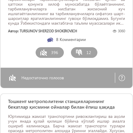
ҳаттоки қонунга хилоф муносабатда бўлаётганининг,
тарбияланувчиларга нисбатан жисмоний куч
ишлатаётганлигининг ва тарбияланувчиларга сифатсиз шарт-
шароитлар яратилганлигининг гувоҳи бўлмоқдамиз. Бугунги
кунда Ўзбекистондаги мактабгача таълим муассасалари икки
тоифага, яъни давлат тасарруфидаги ва хусусий мактабгача
Автор: TURSUNOV SHERZOD SHOKIROVICH
3060
таълим муассасаларига бўлинади. Юқорида санаб ўтилган
салбий ва қонунга хилоф ҳолатларнинг олдини олиш
8
Комментарии
мақсадида ...
396
12
Недостаточно голосов
Тошкент метрополитени станцияларининг
бекатлар қисмини ойналар билан ёпиш ҳақида
Юртимизда жамоат транспортини ривожлантириш ва аҳоли
учун янада қулай қилиши бўйича кўплаб ишлар амалга
ошириб келинмоқда. Барча жамоат транспорти турлари
орасида метрополитен алоҳида ўринни эгаллайди. Хусусан,