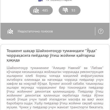
485
93
Недостаточно голосов
Тошкент шаҳар Шайхонтоҳур туманидаги “Ўрда”
чорраҳасига пиёдалар ўтиш жойини қайтариш
ҳақида
Шайхонтоҳур туманининг “Алишер Навоий” ва “Лабзак”
кўчалари кесишмасида жойлашган чорраҳада реконструкция
ишларини олиб бориш чоғида маҳаллий инфратузилма
эътиборга олинмади ва натижада чорраҳа пиёдалар учун
хавфли ва ноқулай бўлди. Бунинг асосий сабаби, таъмирлаш
ишлари якунида чорраҳанинг бир томонидаги пиёдалар
ўтиш жойининг демонтаж қилинишидир. Пиёдалар ўтиш
жойининг демонтаж қилиниши оқибатида пиёда йўлни
кесиб ўтиши учун талаб этиладиган масофа ва вақт икки
баробарга ошди. Ушбу пиёдалар ўтиш жойини сақлаб қолиш
муҳим. Чунки у пиёдалар учун жамоат транспорти бекатига,