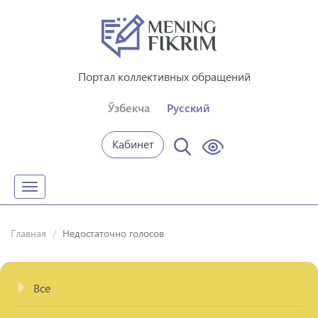
Портал коллективных обращений
Ўзбекча
Русский
Кабинет
Toggle
navigation
Главная
Недостаточно голосов
Все