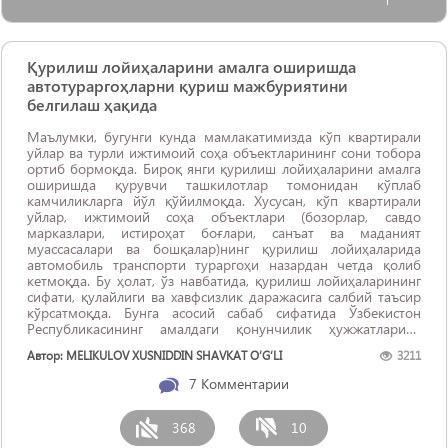
Қурилиш лойиҳаларини амалга оширишда
автотураргоҳларни қуриш мажбуриятини
белгилаш ҳақида
Маълумки, бугунги кунда мамлакатимизда кўп квартирали
уйлар ва турли ижтимоий соҳа объектларининг сони тобора
ортиб бормоқда. Бироқ янги қурилиш лойиҳаларини амалга
оширишда қурувчи ташкилотлар томонидан кўплаб
камчиликларга йўл қўйилмоқда. Хусусан, кўп квартирали
уйлар, ижтимоий соҳа объектлари (бозорлар, савдо
марказлари, истироҳат боғлари, санъат ва маданият
муассасалари ва бошқалар)нинг қурилиш лойиҳаларида
автомобиль транспорти тураргоҳи назардан четда қолиб
кетмоқда. Бу ҳолат, ўз навбатида, қурилиш лойиҳаларининг
сифати, қулайлиги ва хавфсизлик даражасига салбий таъсир
кўрсатмоқда. Бунга асосий сабаб сифатида Ўзбекистон
Республикасининг амалдаги қонунчилик ҳужжатларида
қурилиш лойиҳаларини амалга оширишда автомобиль
Автор: MELIKULOV XUSNIDDIN SHAVKAT O‘G‘LI
3211
транспорти тураргоҳларини қуриш мажбурийлигини назарда
тутувчи ...
7
Комментарии
368
10