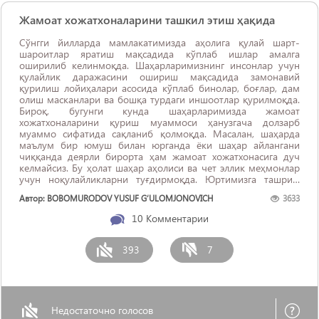
Жамоат хожатхоналарини ташкил этиш ҳақида
Сўнгги йилларда мамлакатимизда аҳолига қулай шарт-
шароитлар яратиш мақсадида кўплаб ишлар амалга
оширилиб келинмоқда. Шаҳарларимизнинг инсонлар учун
қулайлик даражасини ошириш мақсадида замонавий
қурилиш лойиҳалари асосида кўплаб бинолар, боғлар, дам
олиш масканлари ва бошқа турдаги иншоотлар қурилмоқда.
Бироқ, бугунги кунда шаҳарларимизда жамоат
хожатхоналарини қуриш муаммоси ҳанузгача долзарб
муаммо сифатида сақланиб қолмоқда. Масалан, шаҳарда
маълум бир юмуш билан юрганда ёки шаҳар айлангани
чиққанда деярли бирорта ҳам жамоат хожатхонасига дуч
келмайсиз. Бу ҳолат шаҳар аҳолиси ва чет эллик меҳмонлар
учун ноқулайликларни туғдирмоқда. Юртимизга ташриф
буюрувчи чет эллик меҳмонлар жамоат хожатхоналарининг
Автор: BOBOMURODOV YUSUF G‘ULOMJONOVICH
3633
мавжуд эмаслигини Ўзбекистоннинг ...
10
Комментарии
393
7
Недостаточно голосов