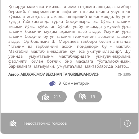
Ҳозирда мамлакатимизда таълим соҳасига алоҳида эътибор
берилиб, ёшларимизнинг сифатли таълим олиши учун кенг
кўламли ислоҳотлар амалга оширилиб келинмоқда. Бугунги
кунда Ўзбекистонда турли босқичларга эга бўлган таълим
тизими йўлга қўйилган бўлиб, ушбу тизимда умумий ўрта
таълим босқичи муҳим аҳамият касб этади. Умумий ўрта
таълим босқичи бутун таълим тизимининг асосини ташкил
этади. Юртбошимиз Ш. Мирзиёев таъбири билан айтганда
“Таълим ва тарбиянинг асоси, пойдевори бу – мактаб.
Мактабни мактаб қиладиган куч эса ўқитувчилардир”. Шу
ўринда, умумтаълим мактабларидаги ўқитувчиларимиз
фаолияти билан боғлиқ бир масалага тўхталмоқчиман.
Барчамизга маълумки, умумтаълим мактабларида ҳаттоки
баъзи олий ёки ...
Автор: ABDIKARIMOV BEKCHAN TANGRBERGANOVICH
3306
9
Комментарии
213
19
Недостаточно голосов