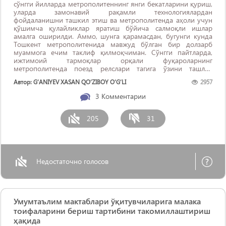
сўнгги йилларда метрополитеннинг янги бекатларини қуриш,
уларда замонавий рақамли технологиялардан
фойдаланишни ташкил этиш ва метрополитенда аҳоли учун
қўшимча қулайликлар яратиш бўйича салмоқли ишлар
амалга оширилди. Аммо, шунга қарамасдан, бугунги кунда
Тошкент метрополитенида мавжуд бўлган бир долзарб
муаммога ечим таклиф қилмоқчиман. Сўнгги пайтларда,
ижтимоий тармоқлар орқали фуқароларнинг
метрополитенда поезд релслари тагига ўзини ташлаб
суиқасд қилганлигига ёки маълум бир сабабларга кўра,
Автор: G‘ANIYEV XASAN QO‘ZIBOY O‘G‘LI
2957
релслар устига йиқилиб тушганлигига ...
3
Комментарии
205
31
Недостаточно голосов
Умумтаълим мактаблари ўқитувчиларига малака
тоифаларини бериш тартибини такомиллаштириш
ҳақида