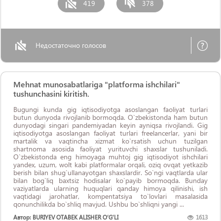
419
378
Недостаточно голосов
Mehnat munosabatlariga "platforma ishchilari"
tushunchasini kiritish.
Bugungi kunda gig iqtisodiyotga asoslangan faoliyat turlari
butun dunyoda rivojlanib bormoqda. O`zbekistonda ham butun
dunyodagi singari pandemiyadan keyin ayniqsa rivojlandi. Gig
iqtisodiyotga asoslangan faoliyat turlari freelancerlar, yani bir
martalik va vaqtincha xizmat ko`rsatish uchun tuzilgan
shartnoma asosida faoliyat yurituvchi shaxslar tushuniladi.
O`zbekistonda eng himoyaga muhtoj gig iqtisodiyot ishchilari
yandex, uzum, wolt kabi platformalar orqali, oziq ovqat yetkazib
berish bilan shug`ullanayotgan shaxslardir. So`ngi vaqtlarda ular
bilan bog`liq baxtsiz hodisalar ko`payib bormoqda. Bunday
vaziyatlarda ularning huquqlari qanday himoya qilinishi, ish
vaqtidagi jarohatlar, kompentatsiya to`lovlari masalasida
qonunchilikda bo`shliq mavjud. Ushbu bo`shliqni yangi ...
Автор: BURIYEV OTABEK ALISHER O‘G‘LI
1613