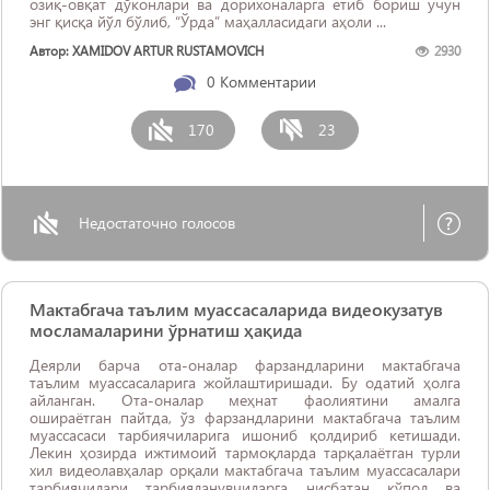
озиқ-овқат дўконлари ва дорихоналарга етиб бориш учун
энг қисқа йўл бўлиб, “Ўрда” маҳалласидаги аҳоли ...
Автор: XAMIDOV ARTUR RUSTAMOVICH
2930
0
Комментарии
170
23
Недостаточно голосов
Мактабгача таълим муассасаларида видеокузатув
мосламаларини ўрнатиш ҳақида
Деярли барча ота-оналар фарзандларини мактабгача
таълим муассасаларига жойлаштиришади. Бу одатий ҳолга
айланган. Ота-оналар меҳнат фаолиятини амалга
ошираётган пайтда, ўз фарзандларини мактабгача таълим
муассасаси тарбиячиларига ишониб қолдириб кетишади.
Лекин ҳозирда ижтимоий тармоқларда тарқалаётган турли
хил видеолавҳалар орқали мактабгача таълим муассасалари
тарбиячилари тарбияланувчиларга нисбатан қўпол ва