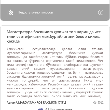
Недостаточно голосов
Магистратура босқичига ҳужжат топширишда чет
тили сертификати мажбурийлигини бекор қилиш
ҳақида
Ўзбекистон Республикасида давлат олий таълим
муассасаларининг магистратура босқичига ҳужжат
топширишда талабгордан чет тили бўйича етарли билимга
эга эканлиги тўғрисида сертификат талаб қилинмоқда. Чет
тили сертификатига эга бўлмаган талабгорлар эса шунчаки
давлат олий таълим муассасаларининг магистратура
босқичига ҳужжат топшира олишмаяпти. Бунинг натижасида
аксарият ёшларимиз хорижий олий таълим муассасаларига
ҳужжат топшириб, чет эл давлатларига ўқиш учун
кетишмоқда. Ўзбекистон Республикаси давлат олий таълим
муассасаларининг магистратура босқичига ҳужжат
топшириш учун чет тили сертификатини ўзгартириб бўлмас
талаб сифатида белгилаш, бироз мантиққа мос келмайди.
Чунки чет тили бўйича етарли билимга эга эканлиги
Автор: UMAROV SUKHROB RAXIMJON O‘G‘LI
5011
тўғрисида сертификатга эга ...
45
Комментарии