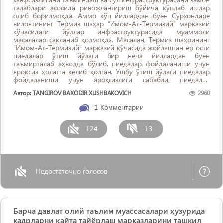
талаблари асосида ривожлантириш бўйича кўплаб ишлар
олиб борилмоқда. Аммо кўп йиллардан буён Сурхондарё
вилоятининг Термиз шаҳар “Имом-Ат-Термизий” марказий
кўчасидаги йўллар инфраструктурасида муаммоли
масалалар сақланиб қолмоқда. Масалан, Термиз шаҳрининг
“Имом-Ат-Термизий” марказий кўчасида жойлашган ер ости
пиёдалар ўтиш йўлаги бир неча йиллардан буён
таъмирталаб аҳволда бўлиб, пиёдалар фойдаланиши учун
яроқсиз ҳолатга келиб қолган. Ушбу ўтиш йўлаги пиёдалар
фойдаланиши учун яроқсизлиги сабабли, пиёдалар
транспорт воситалари йўлларидан кесиб ўтишмоқда ва
Автор: TANGIROV BAXODIR XUSHBAKOVICH
2960
бунинг натижасида йўл ҳаракатининг ҳар ...
1
Комментарии
124
13
Недостаточно голосов
Барча давлат олий таълим муассасалари ҳузурида
кадрларни қайта тайёрлаш марказларини ташкил