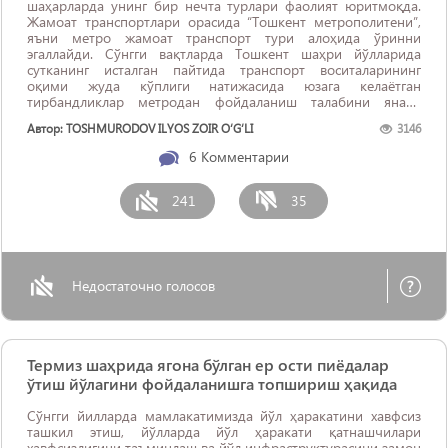
шаҳарларда унинг бир нечта турлари фаолият юритмоқда.
Жамоат транспортлари орасида “Тошкент метрополитени”,
яъни метро жамоат транспорт тури алоҳида ўринни
эгаллайди. Сўнгги вақтларда Тошкент шаҳри йўлларида
сутканинг исталган пайтида транспорт воситаларининг
оқими жуда кўплиги натижасида юзага келаётган
тирбандликлар метродан фойдаланиш талабини янада
оширмоқда. Аммо Тошкент метрополитенининг асосий
Автор: TOSHMURODOV ILYOS ZOIR O‘G‘LI
3146
муаммоларидан бири – унинг бекатлари Тошкент шаҳрининг
бутун ...
6
Комментарии
241
35
Недостаточно голосов
Термиз шаҳрида ягона бўлган ер ости пиёдалар
ўтиш йўлагини фойдаланишга топшириш ҳақида
Сўнгги йилларда мамлакатимизда йўл ҳаракатини хавфсиз
ташкил этиш, йўлларда йўл ҳаракати қатнашчилари
хавфсизлигини таъминлаш ва йўл инфраструктурасини замон