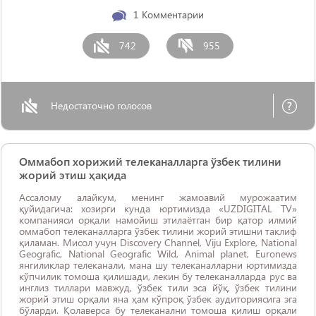
1
Комментарии
742
955
Недостаточно голосов
Оммабоп хорижий телеканалларга ўзбек тилини
жорий этиш ҳақида
Ассалому алайкум, менинг жамоавий мурожаатим
қуйидагича: хозирги кунда юртимизда «UZDIGITAL TV»
компанияси орқали намойиш этилаётган бир қатор илмий
оммабоп телеканалларга ўзбек тилини жорий этишни таклиф
қиламан. Мисол учун Discovery Channel, Viju Explore, National
Geografic, National Geografic Wild, Animal planet, Euronews
янгиликлар телеканали, мана шу телеканалларни юртимизда
кўпчилик томоша қилишади, лекин бу телеканалларда рус ва
инглиз тиллари мавжуд, ўзбек тили эса йўқ, ўзбек тилини
жорий этиш орқали яна ҳам кўпроқ ўзбек аудиториясига эга
бўларди. Қолаверса бу телеканални томоша қилиш орқали