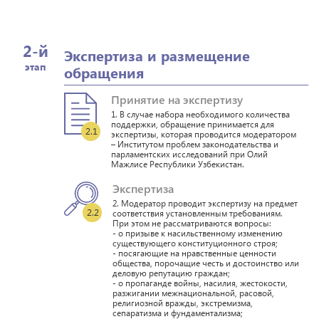
2-й
Экспертиза и размещение
этап
обращения
Принятие на экспертизу
1. В случае набора необходимого количества
поддержки, обращение принимается для
2.1
экспертизы, которая проводится модератором
– Институтом проблем законодательства и
парламентских исследований при Олий
Мажлисе Республики Узбекистан.
Экспертиза
2. Модератор проводит экспертизу на предмет
2.2
соответствия установленным требованиям.
При этом не рассматриваются вопросы:
- о призыве к насильственному изменению
существующего конституционного строя;
- посягающие на нравственные ценности
общества, порочащие честь и достоинство или
деловую репутацию граждан;
- о пропаганде войны, насилия, жестокости,
разжигании межнациональной, расовой,
религиозной вражды, экстремизма,
сепаратизма и фундаментализма;