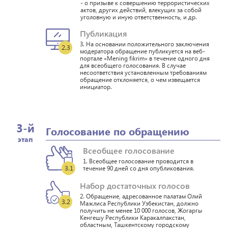
- о призыве к совершению террористических
актов, других действий, влекущих за собой
уголовную и иную ответственность, и др.
Публикация
3. На основании положительного заключения
2.3
модератора обращение публикуется на веб-
портале «Mening fikrim» в течение одного дня
для всеобщего голосования. В случае
несоответствия установленным требованиям
обращение отклоняется, о чем извещается
инициатор.
3-й
Голосование по обращению
этап
Всеобщее голосование
1. Всеобщее голосование проводится в
3.1
течение 90 дней со дня опубликования.
Набор достаточных голосов
2. Обращение, адресованное палатам Олий
3.2
Мажлиса Республики Узбекистан, должно
получить не менее 10 000 голосов, Жогаргы
Кенгешу Республики Каракалпакстан,
областным, Ташкентскому городскому