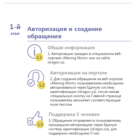
1-й
Авторизация и создание
этап
обращения
Общая информация
1. Авторизация граждан в специальном веб-
1.1
портале «Mening fikrim» или на сайте
id.egov.uz.
Авторизация на портале
2. Для создания обращения на веб-портале
«Mening fikrim» пользователям необходимо
1.2
авторизоваться через Единую систему
идентификации (id.egov.uz), после нажав
специальную кнопку на Главной странице
пользователь заполняет соответствующие
поля текстом
Поддержка 5 человек
3. Обращение отправляется пользователям,
1.3
прошедшим авторизацию через Единую
систему идентификации (id.egov.uz), для
поддержки необходимо 5 чел.