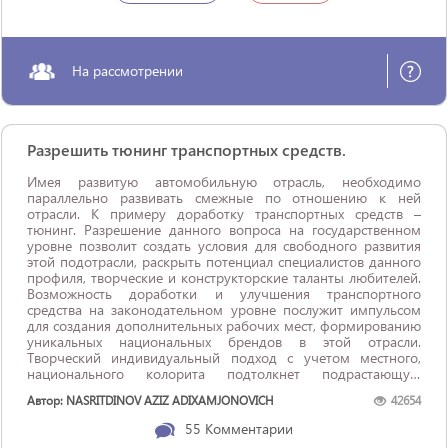
На рассмотрении
Разрешить тюнинг транспортных средств.
Имея развитую автомобильную отрасль, необходимо
параллельно развивать смежные по отношению к ней
отрасли. К примеру доработку транспортных средств –
тюнинг. Разрешение данного вопроса на государственном
уровне позволит создать условия для свободного развития
этой подотрасли, раскрыть потенциал специалистов данного
профиля, творческие и конструкторские таланты любителей.
Возможность доработки и улучшения транспортного
средства на законодательном уровне послужит импульсом
для создания дополнительных рабочих мест, формированию
уникальных национальных брендов в этой отрасли.
Творческий индивидуальный подход с учетом местного,
национального колорита подтолкнет подрастающую
молодежь (изобретателей) к принятию не стандартных
Автор: NASRITDINOV AZIZ ADIXAMJONOVICH
42654
решений, послужит стимулом для дальнейшего развития
автомобильной ...
55
Комментарии