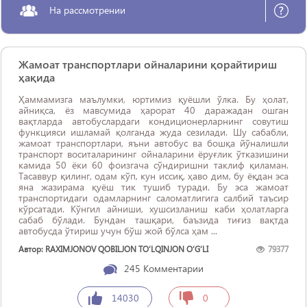
На рассмотрении
Жамоат транспортлари ойналарини қорайтириш
ҳақида
Ҳаммамизга маълумки, юртимиз қуёшли ўлка. Бу ҳолат,
айниқса, ёз мавсумида ҳарорат 40 даражадан ошган
вақтларда автобуслардаги кондиционерларнинг совутиш
функцияси ишламай қолганда жуда сезилади. Шу сабабли,
жамоат транспортлари, яъни автобус ва бошқа йўналишли
транспорт воситаларининг ойналарини ёруғлик ўтказишини
камида 50 ёки 60 фоизгача сўндиришни таклиф қиламан.
Тасаввур қилинг, одам кўп, кун иссиқ, ҳаво дим, бу ёқдан эса
яна жазирама қуёш тик тушиб туради. Бу эса жамоат
транспортидаги одамларнинг саломатлигига салбий таъсир
кўрсатади. Кўнгил айниши, хушсизланиш каби ҳолатларга
сабаб бўлади. Бундан ташқари, баъзида тиғиз вақтда
автобусда ўтириш учун бўш жой бўлса ҳам ...
Автор: RAXIMJONOV QOBILJON TO‘LQINJON O‘G‘LI
79377
245
Комментарии
14030
0