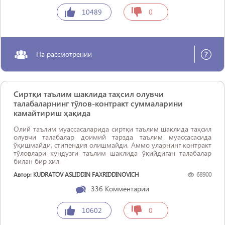
10489
0
На рассмотрении
Сиртқи таълим шаклида таҳсил олувчи
талабаларнинг тўлов-контракт суммаларини
камайтириш ҳақида
Олий таълим муассасаларида сиртқи таълим шаклида таҳсил
олувчи талабалар доимий тарзда таълим муассасасида
ўқишмайди, стипендия олишмайди. Аммо уларнинг контракт
тўловлари кундузги таълим шаклида ўқийдиган талабалар
билан бир хил.
Автор: KUDRATOV ASLIDDIN FAXRIDDINOVICH
68900
336
Комментарии
10602
0