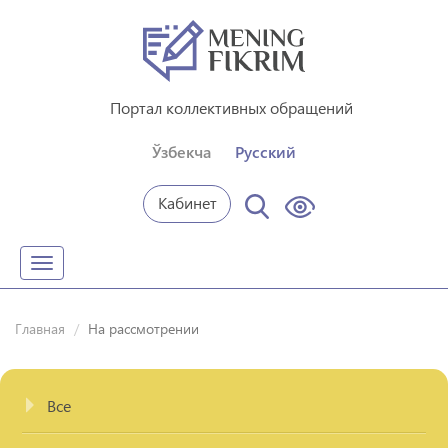
Портал коллективных обращений
Ўзбекча
Русский
Кабинет
Toggle
navigation
Главная
На рассмотрении
Все