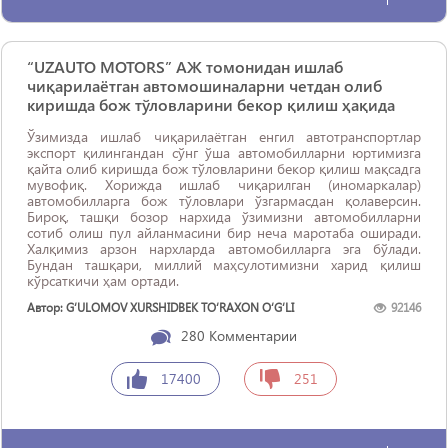
“UZAUTO MOTORS” АЖ томонидан ишлаб
чиқарилаётган автомошиналарни четдан олиб
киришда бож тўловларини бекор қилиш ҳақида
Ўзимизда ишлаб чиқарилаётган енгил автотранспортлар
экспорт қилингандан сўнг ўша автомобилларни юртимизга
қайта олиб киришда бож тўловларини бекор қилиш мақсадга
мувофиқ. Хорижда ишлаб чиқарилган (иномаркалар)
автомобилларга бож тўловлари ўзгармасдан қолаверсин.
Бироқ, ташқи бозор нархида ўзимизни автомобилларни
сотиб олиш пул айланмасини бир неча маротаба оширади.
Халқимиз арзон нархларда автомобилларга эга бўлади.
Бундан ташқари, миллий маҳсулотимизни харид қилиш
кўрсаткичи ҳам ортади.
Автор: G‘ULOMOV XURSHIDBEK TO‘RAXON O‘G‘LI
92146
280
Комментарии
17400
251