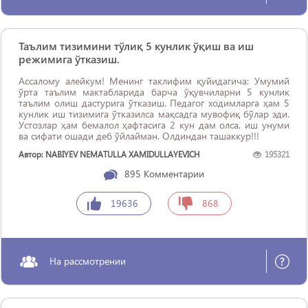
Таълим тизимини тўлиқ 5 кунлик ўқиш ва иш
режимига ўтказиш.
Ассалому алейкум! Менинг таклифим қуйидагича: Умумий
ўрта таълим мактабларида барча ўқувчиларни 5 кунлик
таълим олиш дастурига ўтказиш. Педагог ходимларга ҳам 5
кунлик иш тизимига ўтказилса мақсадга мувофиқ бўлар эди.
Устозлар ҳам бемалол ҳафтасига 2 кун дам олса, иш унуми
ва сифати ошади деб ўйлайман. Олдиндан ташаккур!!!
Автор: NABIYEV NEMATULLA XAMIDULLAYEVICH
195321
895
Комментарии
19636
868
На рассмотрении