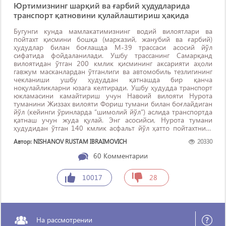
Юртимизнинг шарқий ва ғарбий ҳудудларида
транспорт қатновини қулайлаштириш ҳақида
Бугунги кунда мамлакатимизнинг водий вилоятлари ва
пойтахт қисмини бошқа (марказий, жанубий ва ғарбий)
ҳудудлар билан боғлашда М-39 трассаси асосий йўл
сифатида фойдаланилади. Ушбу трассанинг Самарқанд
вилоятидан ўтган 200 кмлик қисмининг аксарияти аҳоли
гавжум масканлардан ўтганлиги ва автомобиль тезлигининг
чекланиши ушбу ҳудуддан қатнашда бир қанча
ноқулайликларни юзага келтиради. Ушбу ҳудудда транспорт
юкламасини камайтириш учун Навоий вилояти Нурота
туманини Жиззах вилояти Фориш тумани билан боғлайдиган
йўл (кейинги ўринларда “шимолий йўл”) аслида транспортда
қатнаш учун жуда қулай. Энг асосийси, Нурота тумани
ҳудудидан ўтган 140 кмлик асфальт йўл ҳатто пойтахтнинг
айрим кўчаларидан яхши ...
Автор: NISHANOV RUSTAM IBRAIMOVICH
20330
60
Комментарии
10017
28
На рассмотрении