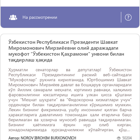
На рассмотрении
Ўзбекистон Республикаси Президенти Шавкат
Миромонович Мирзиёевни олий даражадаги
мукофот “Ўзбекистон Қаҳрамони” унвони билан
тақдирлаш ҳақида
Ҳурматли сенаторлар ва депутатлар! Ўзбекистон
Республикаси Президентининг расмий веб-сайтидаги
“Мукофотлар” рукнига кирилганида, Юртбошимиз Шавкат
Миромонович Мирзиёев давлат ва бошқарув органларидаги
кўп йиллик самарали меҳнати, юртимиз равнақи, халқимиз
фаровонлигини юксалтириш ишига улкан ҳисса қўшгани
учун “Меҳнат шуҳрати” ва “Фидокорона хизматлари учун”
орденлари билан тақдирланганлигини кўришимиз мумкин.
Лекин бизнинг фикримизча, ушбу инсоннинг қилган барча
ҳаракатларига давлатимиз томонидан ҳали етарлича баҳо
берилмаган ва ҳозирча муносиб равишда тақдирланмаган.
Бизнинг ҳаётимизга ёрқин нур олиб кирган,
хонадонларимизда хурсандчиликни кўпайтирган, қўшни
халқлар билан муносабатларни юқори поғоналарга кўтарган,
Автор: NOROV IBROHIM BURXONOVICH
50204
қишлоқларимиз ва шаҳарларимизни гўзал қилиб бераётган