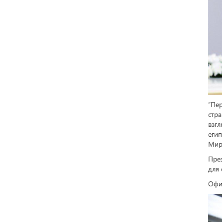
“Пе
стр
взгл
егип
Мир
През
для 
Офиц