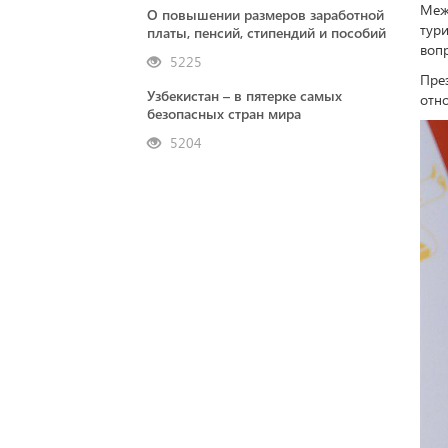
Меж
О повышении размеров заработной
тур
платы, пенсий, стипендий и пособий
воп
5225
Пре
Узбекистан – в пятерке самых
отно
безопасных стран мира
5204