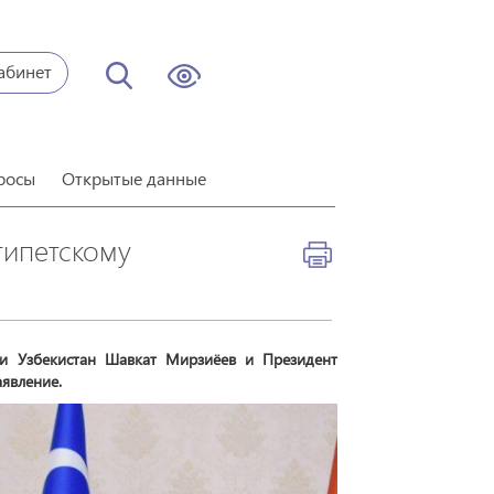
абинет
росы
Открытые данные
гипетскому
ки Узбекистан Шавкат Мирзиёев и Президент
аявление.