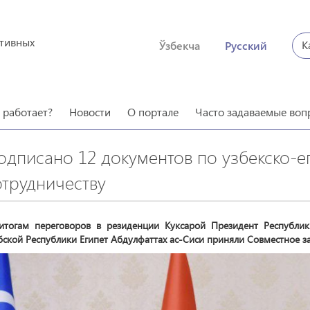
ктивных
К
Ўзбекча
Русский
о работает?
Новости
О портале
Часто задаваемые воп
одписано 12 документов по узбекско-е
отрудничеству
итогам переговоров в резиденции Куксарой Президент Республи
ской Республики Египет Абдулфаттах ас-Сиси приняли Совместное з