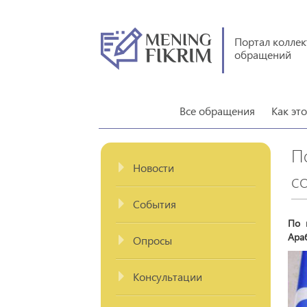
Портал колле
обращений
Все обращения
Как эт
П
Новости
с
События
По 
Араб
Опросы
Консультации