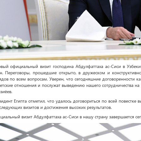
рвый официальный визит господина Абдулфаттаха ас-Сиси в Узбеки
ан. Переговоры, прошедшие открыто, в дружеском и конструктивно
ядов по всем вопросам. Уверен, что сегодняшние договоренности ка
етские отношения и послужат выведению нашего сотрудничества на 
зиёев.
идент Египта отметил, что удалось договориться по всей повестке 
следующих визитов и достижения высоких результатов.
иальный визит Абдулфаттаха ас-Сиси в нашу страну завершается сег