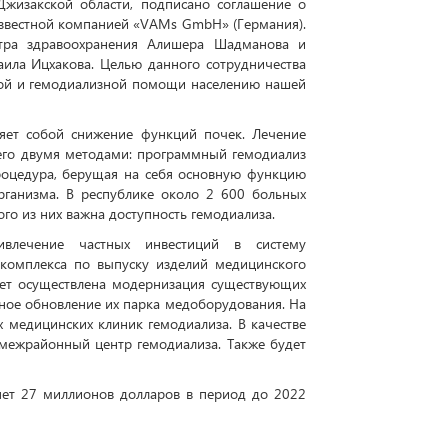
жизакской области, подписано соглашение о
известной компанией «VAMs GmbH» (Германия).
стра здравоохранения Алишера Шадманова и
ила Ицхакова. Целью данного сотрудничества
ской и гемодиализной помощи населению нашей
ляет собой снижение функций почек. Лечение
сего двумя методами: программный гемодиализ
роцедура, берущая на себя основную функцию
ганизма. В республике около 2 600 больных
ого из них важна доступность гемодиализа.
ивлечение частных инвестиций в систему
 комплекса по выпуску изделий медицинского
дет осуществлена модернизация существующих
ное обновление их парка медоборудования. На
х медицинских клиник гемодиализа. В качестве
 межрайонный центр гемодиализа. Также будет
яет 27 миллионов долларов в период до 2022