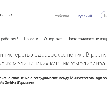
ктивных
К
Ўзбекча
Русский
о работает?
Новости
О портале
Часто задаваемые воп
инистерство здравоохранения: В респу
овых медицинских клиник гемодиализа
писано соглашение о сотрудничестве между Министерством здравоо
Ms GmbH» (Германия)