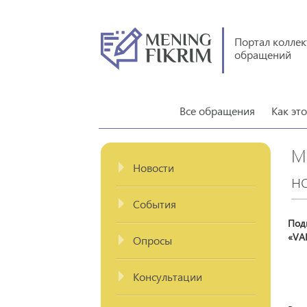
Портал колле
обращений
Все обращения
Как эт
М
Новости
н
События
Под
«VA
Опросы
Консультации