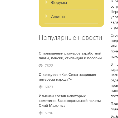
В р
Форумы
сот
Цер
Анкеты
упр
явл
стра
Популярные новости
Сто
под
или
поч
О повышении размеров заработной
нахо
платы, пенсий, стипендий и пособий
В р
7322
здр
О конкурсе «Как Сенат защищает
наз
интересы народа?»
отд
прин
6023
пил
Изменен состав некоторых
пост
комитетов Законодательной палаты
Пла
Олий Мажлиса
года
5796
Инф