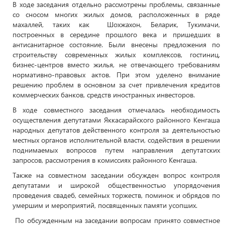
В ходе заседания отдельно рассмотрены проблемы, связанные
со сносом многих жилых домов, расположенных в ряде
махаллей, таких как Шохжахон, Беларик, Тукимачи,
построенных в середине прошлого века и пришедших в
антисанитарное состояние. Были внесены предложения по
строительству современных жилых комплексов, гостиниц,
бизнес-центров вместо жилья, не отвечающего требованиям
нормативно-правовых актов. При этом уделено внимание
решению проблем в основном за счет привлечения кредитов
коммерческих банков, средств иностранных инвесторов.
В ходе совместного заседания отмечалась необходимость
осуществления депутатами Яккасарайского районного Кенгаша
народных депутатов действенного контроля за деятельностью
местных органов исполнительной власти, содействия в решении
поднимаемых вопросов путем направления депутатских
запросов, рассмотрения в комиссиях районного Кенгаша.
Также на совместном заседании обсужден вопрос контроля
депутатами и широкой общественностью упорядочения
проведения свадеб, семейных торжеств, поминок и обрядов по
умершим и мероприятий, посвященных памяти усопших.
По обсужденным на заседании вопросам принято совместное