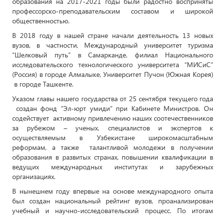
образования на 2017-2021 годы были радостно восприняты
профессорско-преподавательским составом и широкой
общественностью.
В 2018 году в нашей стране начали деятельность 13 новых
вузов, в частности, Международный университет туризма
“Шелковый путь” в Самарканде, филиал Национального
исследовательского технологического университета “МИСиС”
(Россия) в городе Алмалыке, Университет Пучон (Южная Корея)
в городе Ташкенте.
Указом главы нашего государства от 25 сентября текущего года
создан фонд “Эл-юрт умиди” при Кабинете Министров. Он
содействует активному привлечению наших соотечественников
за рубежом – ученых, специалистов и экспертов к
осуществляемым в Узбекистане широкомасштабным
реформам, а также талантливой молодежи в получении
образования в развитых странах, повышении квалификации в
ведущих международных институтах и зарубежных
организациях.
В нынешнем году впервые на основе международного опыта
был создан национальный рейтинг вузов, проанализирован
учебный и научно-исследовательский процесс. По итогам