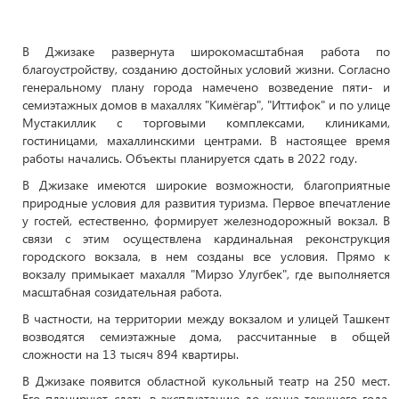
В Джизаке развернута широкомасштабная работа по
благоустройству, созданию достойных условий жизни. Согласно
генеральному плану города намечено возведение пяти- и
семиэтажных домов в махаллях "Кимёгар", "Иттифок" и по улице
Мустакиллик с торговыми комплексами, клиниками,
гостиницами, махаллинскими центрами. В настоящее время
работы начались. Объекты планируется сдать в 2022 году.
В Джизаке имеются широкие возможности, благоприятные
природные условия для развития туризма. Первое впечатление
у гостей, естественно, формирует железнодорожный вокзал. В
связи с этим осуществлена кардинальная реконструкция
городского вокзала, в нем созданы все условия. Прямо к
вокзалу примыкает махалля "Мирзо Улугбек", где выполняется
масштабная созидательная работа.
В частности, на территории между вокзалом и улицей Ташкент
возводятся семиэтажные дома, рассчитанные в общей
сложности на 13 тысяч 894 квартиры.
В Джизаке появится областной кукольный театр на 250 мест.
Его планируют сдать в эксплуатацию до конца текущего года.