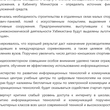
дложения, а Кабинету Министров – определить источник фин
дложений средств.
чалась необходимость строительства в отдаленных селах малых спор
двич-панелей, полей с искусственным покрытием, выделения 
ртивные сооружения. Предпринимателям, выступившим с т
шнеэкономической деятельности Узбекистана будут выделены льго
ущее».
еркивалось, что хороший результат даст назначение руководителям
едивших в международных соревнованиях, а также целевое об
лениях вузов. Поручено увеличить число детско-юношеских спортив
видеоселекторном совещании особое внимание уделено также ограж
ернете, обучение ее эффективному использованию информационных 
истерство по развитию информационных технологий и коммуникац
онных центрах учебные центры по цифровым технологиям на осно
трах будут налажены бесплатные курсы по электронной коммерции 
рмационных технологий, будет оказываться содействие стартап-про
вергнут критике слабый уровень доступа к интернету в школах
витию информационных технологий и коммуникаций поручен
ьютерных классов всех школ современной техникой и высокоскорост