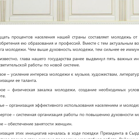
дцать процентов населения нашей страны составляет молодежь от
бретения ею образования и профессий. Вместе с тем актуальным в
га молодежи. Чем выше духовность молодежи, тем сильнее ее иммун
известно, глава нашего государства ранее выдвинул пять важных и
ветительской работы по новой системе.
ое – усиление интереса молодежи к музыке, художествам, литературе
изации ее таланта.
рое – физическая закалка молодежи, создание необходимых усло
рте.
тье – организация эффективного использования населением и молод
вертое – системная организация работы по повышению духовности м
ое – обеспечение занятости женщин.
лизация этих инициатив началась в ходе поездки Президента в Сыр