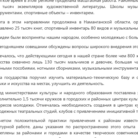
ткое время в этом регионе проделана масштабная работа. Районны
 тысяч экземпляров художественной литературы. Школы музы
трументами, спортивные объекты – инвентарем.
ота в этом направлении продолжена в Наманганской области, ор
авлено 25 тысяч книг, спортивный инвентарь 80 видов и музыкальн
 идеи были восприняты нашим народом, особенно молодежью с бол
егодняшнем совещании обсуждены вопросы широкого внедрения этог
ечалось, что действующими сегодня в нашей стране более чем 800
усства охвачено лишь 130 тысяч мальчиков и девочек, большая ч
бными пособиями, нотными сборниками, музыкальными инструмента
ва государства поручил изучить материально-техническую базу и 
ки и искусства на местах, улучшить их деятельность.
ед министерствами культуры и народного образования поставлена 
лнительно 1,5 тысячи кружков в городских и районных центрах кул
ересов молодежи. Отмечалась необходимость создания в центрах к
дежных театральных студий, клубов с привлечением инициативной 
четом положительной практики привлечения к районам известн
ьтурной работе, даны указания по распространению этого опыта н
реплены за районами и городами в качестве творческих советников