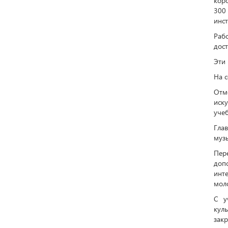
коро
300
инс
Раб
дост
Эти
На с
Отм
иск
уче
Гла
музы
Пер
допо
инт
моло
С у
кул
зак