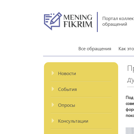
Портал колле
обращений
Все обращения
Как эт
П
Новости
д
События
Под
сов
Опросы
фор
пок
Консультации