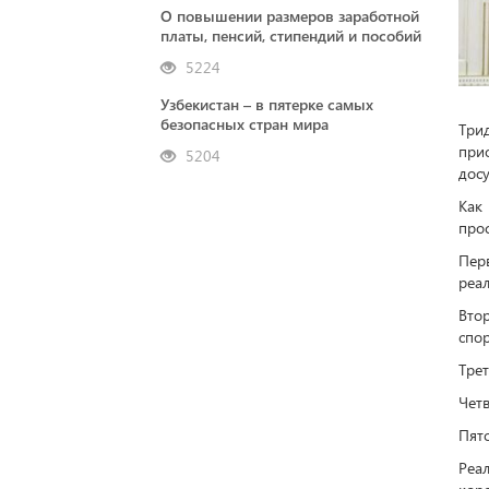
О повышении размеров заработной
платы, пенсий, стипендий и пособий
5224
Узбекистан – в пятерке самых
безопасных стран мира
Три
прио
5204
досу
Как 
прос
Перв
реал
Вто
спо
Тре
Чет
Пят
Реа