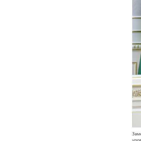
Зам
уро