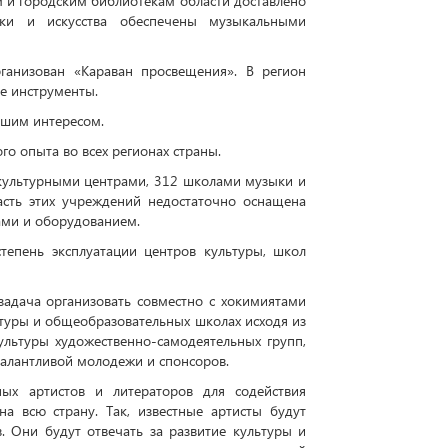
м и городским библиотекам области доставлено
ки и искусства обеспечены музыкальными
ганизован «Караван просвещения». В регион
ые инструменты.
ьшим интересом.
о опыта во всех регионах страны.
 культурными центрами, 312 школами музыки и
асть этих учреждений недостаточно оснащена
ми и оборудованием.
степень эксплуатации центров культуры, школ
задача организовать совместно с хокимиятами
ьтуры и общеобразовательных школах исходя из
ультуры художественно-самодеятельных групп,
талантливой молодежи и спонсоров.
ых артистов и литераторов для содействия
а всю страну. Так, известные артисты будут
. Они будут отвечать за развитие культуры и