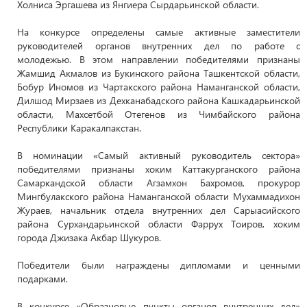
Холниса Эргашева из Янгиера Сырдарьинской области.
На конкурсе определены самые активные заместители
руководителей органов внутренних дел по работе с
молодежью. В этом направлении победителями признаны
Жамшид Акмалов из Букинского района Ташкентской области,
Бобур Иномов из Чартакского района Наманганской области,
Дилшод Мирзаев из Дехканабадского района Кашкадарьинской
области, Махсетбой Отегенов из Чимбайского района
Республики Каракалпакстан.
В номинации «Самый активный руководитель сектора»
победителями признаны хоким Каттакурганского района
Самаркандской области Агзамхон Бахромов, прокурор
Мингбулакского района Наманганской области Мухаммадихон
Жураев, начальник отдела внутренних дел Сарыасийского
района Сурхандарьинской области Фаррух Тоиров, хоким
города Джизака Акбар Шукуров.
Победители были награждены дипломами и ценными
подарками.
В конкурсе «Образцовые пункты органов внутренних дел»