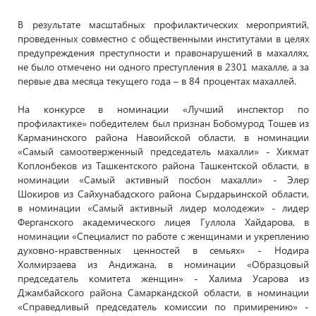
В результате масштабных профилактических мероприятий,
проведенных совместно с общественными институтами в целях
предупреждения преступности и правонарушений в махаллях,
не было отмечено ни одного преступления в 2301 махалле, а за
первые два месяца текущего года – в 84 процентах махаллей.
На конкурсе в номинации «Лучший инспектор по
профилактике» победителем был признан Бобомурод Тошев из
Карманинского района Навоийской области, в номинации
«Самый самоотверженный председатель махалли» - Хикмат
Коплонбеков из Ташкентского района Ташкентской области, в
номинации «Самый активный посбон махалли» - Элер
Шокиров из Сайхунабадского района Сырдарьинской области,
в номинации «Самый активный лидер молодежи» - лидер
Ферганского академического лицея Гуллола Хайдарова, в
номинации «Специалист по работе с женщинами и укреплению
духовно-нравственных ценностей в семьях» - Нодира
Холмирзаева из Андижана, в номинации «Образцовый
председатель комитета женщин» - Халима Усарова из
Джамбайского района Самаркандской области, в номинации
«Справедливый председатель комиссии по примирению» -