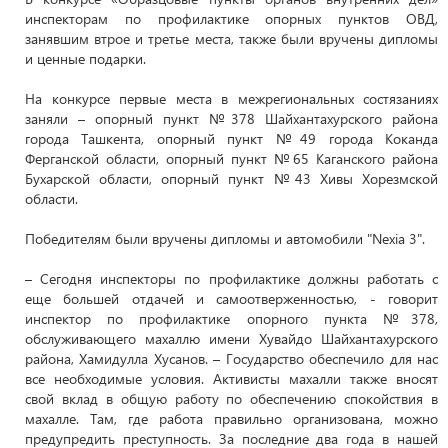
инспекторам по профилактике опорных пунктов ОВД,
занявшим втрое и третье места, также были вручены дипломы
и ценные подарки.
На конкурсе первые места в межрегиональных состязаниях
заняли – опорный пункт №378 Шайхантахурского района
города Ташкента, опорный пункт №49 города Коканда
Ферганской области, опорный пункт №65 Каганского района
Бухарской области, опорный пункт №43 Хивы Хорезмской
области.
Победителям были вручены дипломы и автомобили "Nexia 3".
– Сегодня инспекторы по профилактике должны работать с
еще большей отдачей и самоотверженностью, - говорит
инспектор по профилактике опорного пункта №378,
обслуживающего махаллю имени Хувайдо Шайхантахурского
района, Хамидулла Хусанов. – Государство обеспечило для нас
все необходимые условия. Активисты махалли также вносят
свой вклад в общую работу по обеспечению спокойствия в
махалле. Там, где работа правильно организована, можно
предупредить преступность. За последние два года в нашей