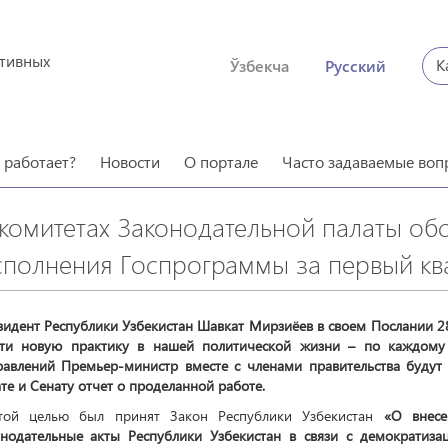
ктивных
К
Ўзбекча
Русский
о работает?
Новости
О портале
Часто задаваемые воп
 комитетах Законодательной палаты об
сполнения Госпрограммы за первый кв
зидент Республики Узбекистан Шавкат Мирзиёев в своем Послании 
сти новую практику в нашей политической жизни – по каждому
равлений Премьер-министр вместе с членами правительства будут 
те и Сенату отчет о проделанной работе.
той целью был принят Закон Республики Узбекистан
«О внесе
онодательные акты Республики Узбекистан в связи с демократиз