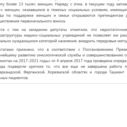
оту более 13 тысяч женщин. Наряду с этим, в текущем году запл
яч женщин, оказавшихся в тяжелых социальных условиях, имеющи
да по поддержке женщин и семьи открываются претендентам р
ествления первоначального взноса.
сте с тем на заседании депутаты отметили, что недостаточное
раструктуры медико-социальных учреждений не позволяет им рас
иально нуждающихся категорий населения, внедрить передовые мето
утатами признано, что в соответствии с Постановлением През
ьнейшему развитию онкологической службы и совершенствованию 
кистан на 2017-2021 годы» от 4 апреля 2017 года проведена определ
ода подвергли критике то, что все еще не завершена работа п
аркандской, Ферганской, Хорезмской областях и городе Ташкент
ных пациентов.