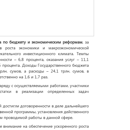
а по бюджету и экономическим реформам
, за
ов роста экономики и макроэкономической
екательного инвестиционного климата. Темпы
ости – 6,8 процента, оказания услуг – 11,1
2,5 процента. Доходы Государственного бюджета
рлн. сумов, а расходы – 24,1 трлн. сумов, в
ственно на 1,6 и 1,7 раз.
аряду с осуществляемыми работами, участники
статки в реализации определенных задач
 достигли договоренности в деле дальнейшего
венной программы, установления действенного
м проводимой работы в данной сфере.
ое внимание на обеспечение ускоренного роста