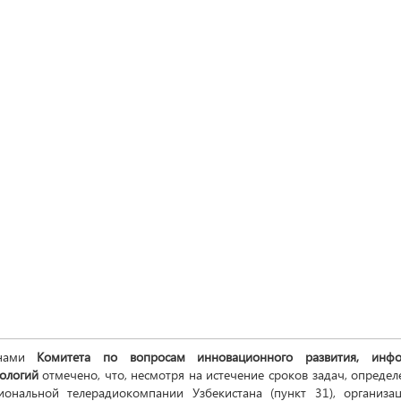
нами
Комитета по вопросам инновационного развития, инф
нологий
отмечено, что, несмотря на истечение сроков задач, опред
иональной телерадиокомпании Узбекистана (пункт 31), организа