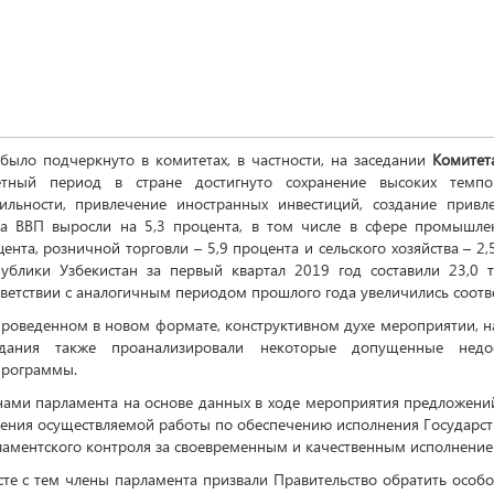
было подчеркнуто в комитетах, в частности, на заседании
Комитет
етный период в стране достигнуто сохранение высоких темп
бильности, привлечение иностранных инвестиций, создание привл
та ВВП выросли на 5,3 процента, в том числе в сфере промышленн
ента, розничной торговли – 5,9 процента и сельского хозяйства – 
публики Узбекистан за первый квартал 2019 год составили 23,0 т
ветствии с аналогичным периодом прошлого года увеличились соответ
проведенном в новом формате, конструктивном духе мероприятии, н
едания также проанализировали некоторые допущенные недо
программы.
нами парламента на основе данных в ходе мероприятия предложений
ления осуществляемой работы по обеспечению исполнения Государст
ламентского контроля за своевременным и качественным исполнение
те с тем члены парламента призвали Правительство обратить особ