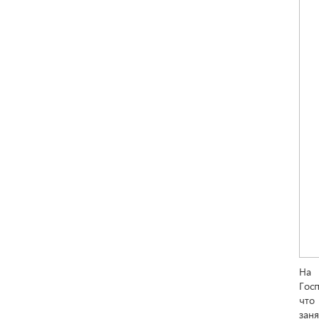
На 
Гос
что
зан