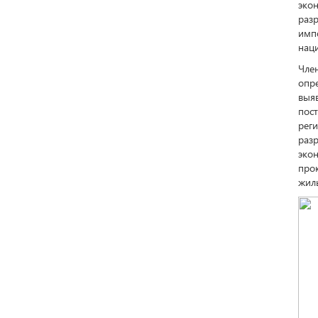
эко
раз
имп
нац
Чле
опр
выя
пос
рег
раз
экон
про
жилы