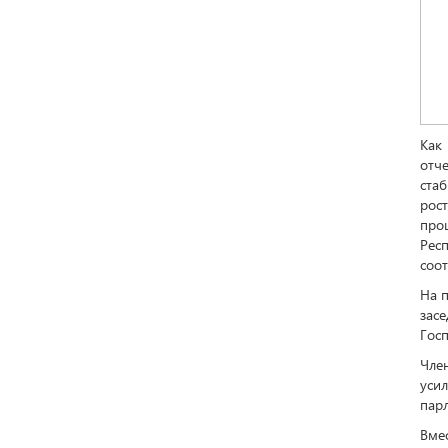
Как 
отч
ста
рос
проц
Рес
соот
На 
зас
Гос
Чле
уси
пар
Вмес