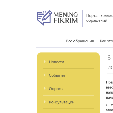
Портал колле
обращений
Все обращения
Как эт
В
Новости
и
События
Пре
вве
Опросы
нап
пала
Консультации
С э
зак