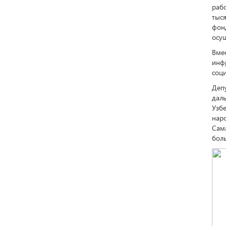
раб
тыс
фон
осущ
Вме
инф
соц
Деп
дал
Узбе
нар
Сам
боль