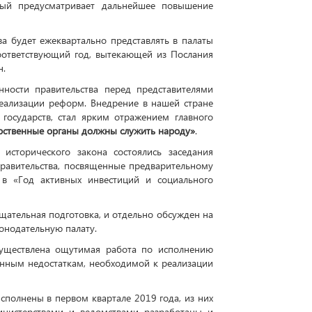
рый предусматривает дальнейшее повышение
а будет ежеквартально представлять в палаты
оответствующий год, вытекающей из Послания
н.
нности правительства перед представителями
реализации реформ. Внедрение в нашей стране
государств, стал ярким отражением главного
арственные органы должны служить народу»
.
исторического закона состоялись заседания
равительства, посвященные предварительному
в «Год активных инвестиций и социального
щательная подготовка, и отдельно обсужден на
онодательную палату.
существлена ощутимая работа по исполнению
нным недостаткам, необходимой к реализации
полнены в первом квартале 2019 года, из них
инистерствами и ведомствами разработаны и