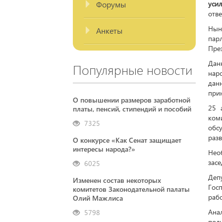
Форумы
уси
отв
Нын
Анкеты
пар
През
Дан
Популярные новости
нар
дан
при
О повышении размеров заработной
25 
платы, пенсий, стипендий и пособий
ком
7325
обс
разв
О конкурсе «Как Сенат защищает
интересы народа?»
Необ
засе
6025
Деп
Изменен состав некоторых
Гос
комитетов Законодательной палаты
рабо
Олий Мажлиса
Ана
5798
пол