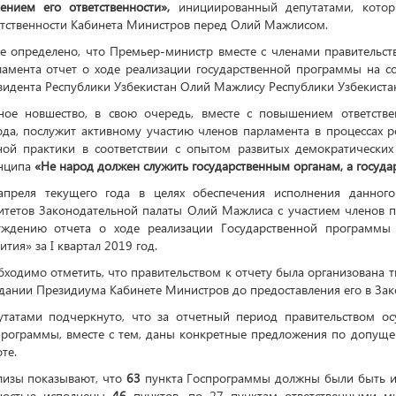
лением его ответственности»,
инициированный депутатами, кото
етственности Кабинета Министров перед Олий Мажлисом.
е определено, что Премьер-министр вместе с членами правительств
ламента отчет о ходе реализации государственной программы на с
идента Республики Узбекистан Олий Мажлису Республики Узбекиста
ное новшество, в свою очередь, вместе с повышением ответстве
ода, послужит активному участию членов парламента в процессах 
ной практики в соответствии с опытом развитых демократических 
нципа
«Не народ должен служить государственным органам, а госуд
апреля текущего года в целях обеспечения исполнения данного 
итетов Законодательной палаты Олий Мажлиса с участием членов п
уждению отчета о ходе реализации Государственной программы 
ития» за I квартал 2019 год.
ходимо отметить, что правительством к отчету была организована т
дании Президиума Кабинете Министров до предоставления его в Зак
утатами подчеркнуто, что за отчетный период правительством о
программы, вместе с тем, даны конкретные предложения по допуще
те.
лизы показывают, что
63
пункта Госпрограммы должны были быть ис
ностью исполнены
46
пунктов, по 27 пунктам ответственными м