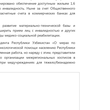
анировано обеспечение доступным жильем 1,6
х инвалидность. Ныне за счет Общественного
асчетные счета в коммерческих банках для
 развитие материально-технической базы и
ширить прием лиц с инвалидностью и других
ды медико-социальной реабилитации.
идента Республики Узбекистан «О мерах по
онкологической помощи населению Республики
енная работа, но наряду с этим, представители
о организации межрегиональных хосписов в
 при медучреждениях для тяжело/безнадежно