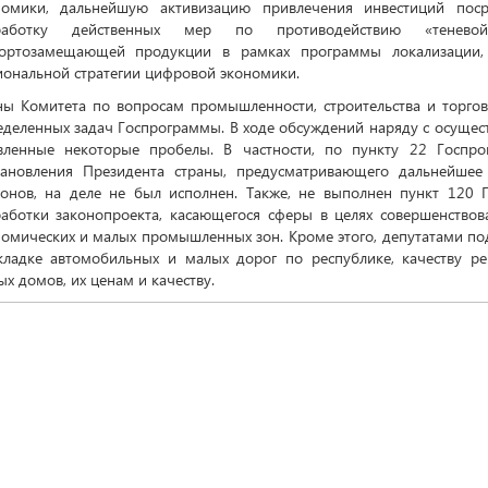
номики, дальнейшую активизацию привлечения инвестиций поср
работку действенных мер по противодействию «теневой
ортозамещающей продукции в рамках программы локализации, 
иональной стратегии цифровой экономики.
ны Комитета по вопросам промышленности, строительства и торгов
еделенных задач Госпрограммы. В ходе обсуждений наряду с осущес
вленные некоторые пробелы. В частности, по пункту 22 Госпро
тановления Президента страны, предусматривающего дальнейшее 
ионов, на деле не был исполнен. Также, не выполнен пункт 120
работки законопроекта, касающегося сферы в целях совершенствов
омических и малых промышленных зон. Кроме этого, депутатами по
кладке автомобильных и малых дорог по республике, качеству ре
х домов, их ценам и качеству.