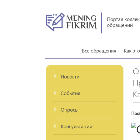
Портал колле
обращений
Все обращения
Как эт
О
Новости
П
К
События
Опросы
Пос
Консультации