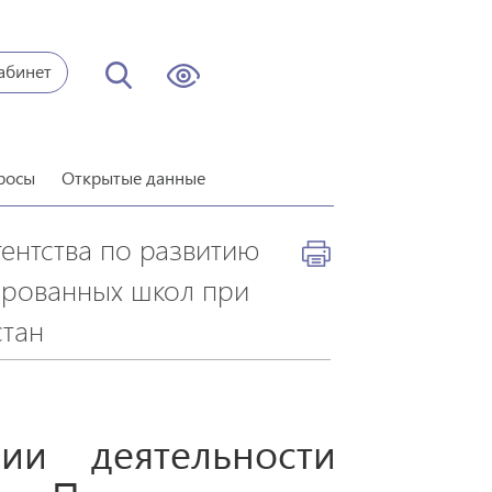
абинет
росы
Открытые данные
ентства по развитию
ированных школ при
тан​