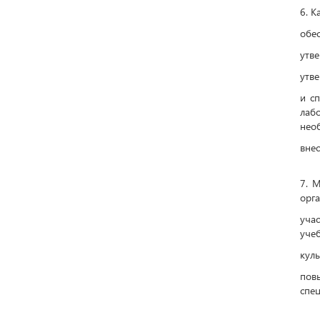
6. К
обес
утве
утв
и с
лаб
нео
внес
7. 
орга
уча
уче
куль
пов
спе