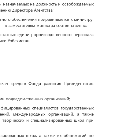
го, назначаемых на должность и освобождаемых
ению директора Агентства;
тного обеспечения приравнивается к министру,
 – к заместителям министра соответственно;
 штатных единиц производственного персонала
ки Узбекистан.
счет средств Фонда развития Президентских,
нии подведомственных организаций;
ифицированных специалистов государственных
ений, международных организаций, а также
х, творческих и специализированных школ при
лизированных школ, а также их общежитий по