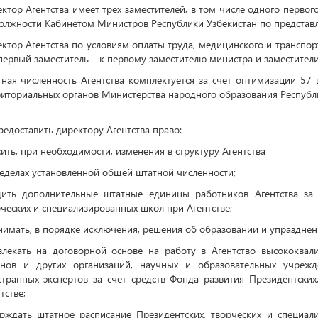
ктор Агентства имеет трех заместителей, в том числе одного перво
олжности Кабинетом Министров Республики Узбекистан по представл
ктор Агентства по условиям оплаты труда, медицинского и транспор
первый заместитель – к первому заместителю министра и заместители
тная численность Агентства комплектуется за счет оптимизации 57
иториальных органов Министерства народного образования Республи
редоставить директору Агентства право:
ить, при необходимости, изменения в структуру Агентства
еделах установленной общей штатной численности;
дить дополнительные штатные единицы работников Агентства за 
ческих и специализированных школ при Агентстве;
имать, в порядке исключения, решения об образовании и упраздне
влекать на договорной основе на работу в Агентство высококвал
анов и других организаций, научных и образовательных учрежд
странных экспертов за счет средств Фонда развития Президентски
тстве;
ерждать штатное расписание Президентских, творческих и специа