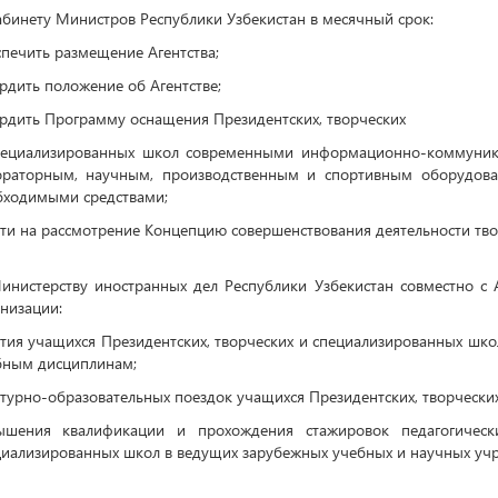
абинету Министров Республики Узбекистан в месячный срок:
печить размещение Агентства;
рдить положение об Агентстве;
ердить Программу оснащения Президентских, творческих
пециализированных школ современными информационно-коммуник
ораторным, научным, производственным и спортивным оборудова
бходимыми средствами;
ти на рассмотрение Концепцию совершенствования деятельности тво
Министерству иностранных дел Республики Узбекистан совместно с
низации:
стия учащихся Президентских, творческих и специализированных ш
бным дисциплинам;
турно-образовательных поездок учащихся Президентских, творчески
ышения квалификации и прохождения стажировок педагогически
циализированных школ в ведущих зарубежных учебных и научных уч