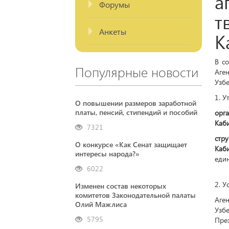
Форумы
Анкеты
В с
Популярные новости
Аге
Узбе
1. У
О повышении размеров заработной
платы, пенсий, стипендий и пособий
орг
Каб
7321
стр
О конкурсе «Как Сенат защищает
Каб
интересы народа?»
еди
6022
2. У
Изменен состав некоторых
комитетов Законодательной палаты
Аге
Олий Мажлиса
Узбе
5795
Пре