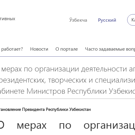
ктивных
К
Ўзбекча
Русский
о работает?
Новости
О портале
Часто задаваемые воп
 мерах по организации деятельности аг
резидентских, творческих и специализ
абинете Министров Республики Узбекис
тановление Президента Республики Узбекистан