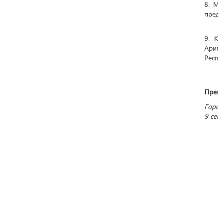
8. 
пред
9. 
Ари
Респ
Пр
Горо
9 се