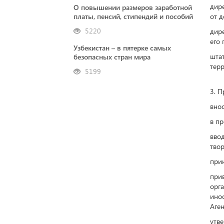
дире
О повышении размеров заработной
платы, пенсий, стипендий и пособий
от д
5220
дире
его 
Узбекистан – в пятерке самых
шта
безопасных стран мира
терр
5199
3. П
внос
в пр
вво
твор
прин
при
орг
ино
Аген
утв