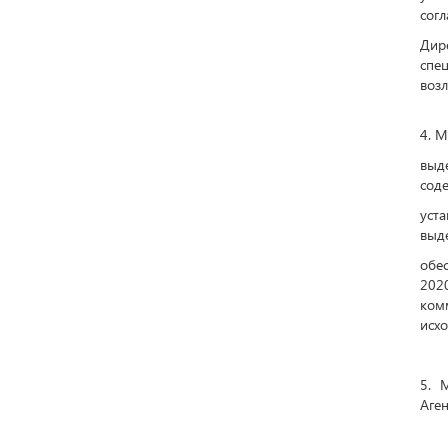
согл
Дир
спе
возл
4. М
выд
соде
уст
выде
обе
202
ком
исхо
5. 
Аген