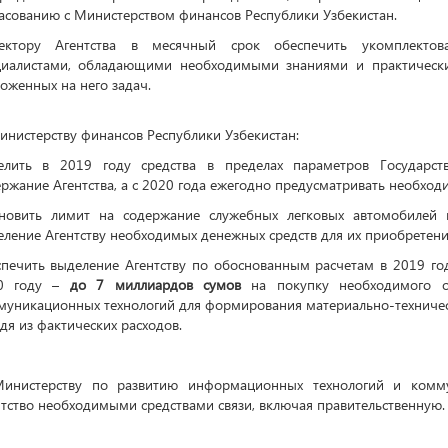
асованию с Министерством финансов Республики Узбекистан.
ектору Агентства в месячный срок обеспечить укомплектова
циалистами, обладающими необходимыми знаниями и практическ
оженных на него задач.
инистерству финансов Республики Узбекистан:
елить в 2019 году средства в пределах параметров Государст
ржание Агентства, а с 2020 года ежегодно предусматривать необхо
ановить лимит на содержание служебных легковых автомобилей 
ление Агентству необходимых денежных средств для их приобретени
спечить выделение Агентству по обоснованным расчетам в 2019 го
0 году –
до 7 миллиардов сумов
на покупку необходимого 
муникационных технологий для формирования материально-техничес
дя из фактических расходов.
Министерству по развитию информационных технологий и комму
тство необходимыми средствами связи, включая правительственную.