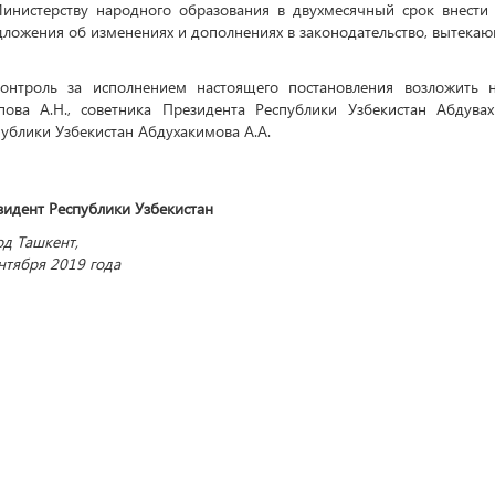
Министерству народного образования в двухмесячный срок внести
ложения об изменениях и дополнениях в законодательство, вытекаю
Контроль за исполнением настоящего постановления возложить 
пова А.Н., советника Президента Республики Узбекистан Абдува
ублики Узбекистан Абдухакимова А.А.
езидент Республики Узбекистан Ш.
д Ташкент,
нтября 2019 года