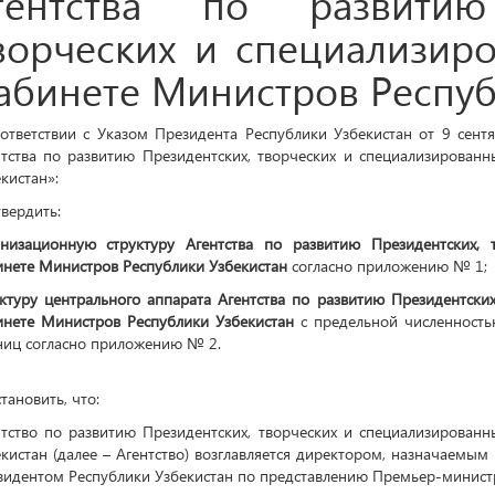
оответствии с Указом Президента Республики Узбекистан от 9 се
нтства по развитию Президентских, творческих и специализирован
кистан»:
твердить:
анизационную структуру Агентства по развитию Президентских,
инете Министров Республики Узбекистан
согласно приложению № 1;
уктуру центрального аппарата Агентства по развитию Президентски
инете Министров Республики Узбекистан
с предельной численность
ниц согласно приложению № 2.
становить, что:
нтство по развитию Президентских, творческих и специализирован
кистан (далее – Агентство) возглавляется директором, назначаем
зидентом Республики Узбекистан по представлению Премьер-министр