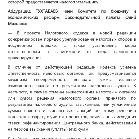
которой предоставляется налогоплательщику.
Абдурашид ТУХТАБАЕВ, член Комитета по бюджету и
экономических реформ Законодательной палаты Олий
Мажлиса:
— В проекте Налогового кодекса в новой редакции
конкретизирован порядок урегулирования налоговых споров в
досудебном порядке, а также установлены меры
ответственности в зависимости от вида налогового
правонарушения.
В отличие от действующей редакции кодекса усилена
ответственность налоговых органов. Так, предусматривается
механизм своевременного возврата суммы излишне
взысканного налога по результатам налогового аудита. В
частности, в случае отмены вышестоящим налоговым органом
или судом решения налогового органа, принятого по
результатам налогового аудита, взысканные, или уплаченные
суммы налогов и финансовых санкций по этому решению
подлежат возврату с учетом процентов, начисленных исходя из
ставки рефинансирования Центрального банка, действовавшей
на период взыскания (уплаты) этих сумм.
Как будет осуществляться возврат и зачет суммы излишне