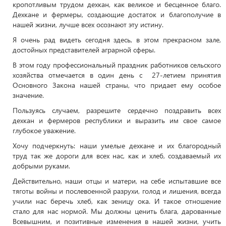
кропотливым трудом дехкан, как великое и бесценное благо.
Дехкане и фермеры, создающие достаток и благополучие в
нашей жизни, лучше всех осознают эту истину.
Я очень рад видеть сегодня здесь, в этом прекрасном зале,
достойных представителей аграрной сферы.
В этом году профессиональный праздник работников сельского
хозяйства отмечается в один день с 27-летием принятия
Основного Закона нашей страны, что придает ему особое
значение.
Пользуясь случаем, разрешите сердечно поздравить всех
дехкан и фермеров республики и выразить им свое самое
глубокое уважение.
Хочу подчеркнуть: наши умелые дехкане и их благородный
труд так же дороги для всех нас, как и хлеб, создаваемый их
добрыми руками.
Действительно, наши отцы и матери, на себе испытавшие все
тяготы войны и послевоенной разрухи, голод и лишения, всегда
учили нас беречь хлеб, как зеницу ока. И такое отношение
стало для нас нормой. Мы должны ценить блага, дарованные
Всевышним, и позитивные изменения в нашей жизни, учить