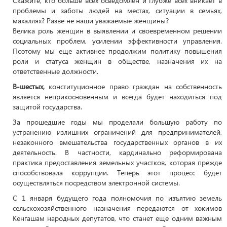
Скажите, кто больше всех осведомлен и глубже всех вникает в
проблемы и заботы людей на местах, ситуации в семьях,
махаллях? Разве не наши уважаемые женщины?
Велика роль женщин в выявлении и своевременном решении
социальных проблем, усилении эффективности управления.
Поэтому мы еще активнее продолжим политику повышения
роли и статуса женщин в обществе, назначения их на
ответственные должности.
В-шестых,
конституционное право граждан на собственность
является неприкосновенным и всегда будет находиться под
защитой государства.
За прошедшие годы мы проделали большую работу по
устранению излишних ограничений для предпринимателей,
незаконного вмешательства государственных органов в их
деятельность. В частности, кардинально реформирована
практика предоставления земельных участков, которая прежде
способствовала коррупции. Теперь этот процесс будет
осуществляться посредством электронной системы.
С 1 января будущего года полномочия по изъятию земель
сельскохозяйственного назначения передаются от хокимов
Кенгашам народных депутатов, что станет еще одним важным