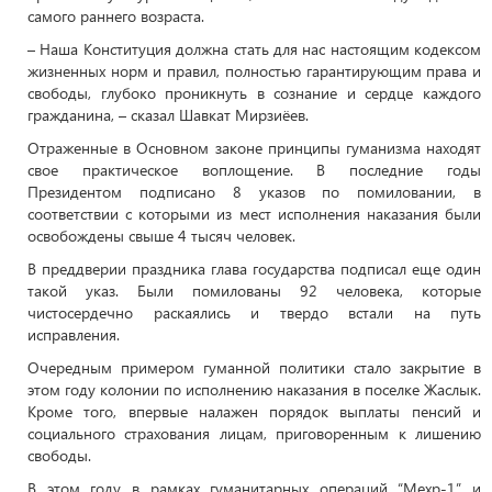
самого раннего возраста.
– Наша Конституция должна стать для нас настоящим кодексом
жизненных норм и правил, полностью гарантирующим права и
свободы, глубоко проникнуть в сознание и сердце каждого
гражданина, – сказал Шавкат Мирзиёев.
Отраженные в Основном законе принципы гуманизма находят
свое практическое воплощение. В последние годы
Президентом подписано 8 указов по помиловании, в
соответствии с которыми из мест исполнения наказания были
освобождены свыше 4 тысяч человек.
В преддверии праздника глава государства подписал еще один
такой указ. Были помилованы 92 человека, которые
чистосердечно раскаялись и твердо встали на путь
исправления.
Очередным примером гуманной политики стало закрытие в
этом году колонии по исполнению наказания в поселке Жаслык.
Кроме того, впервые налажен порядок выплаты пенсий и
социального страхования лицам, приговоренным к лишению
свободы.
В этом году в рамках гуманитарных операций “Мехр-1” и