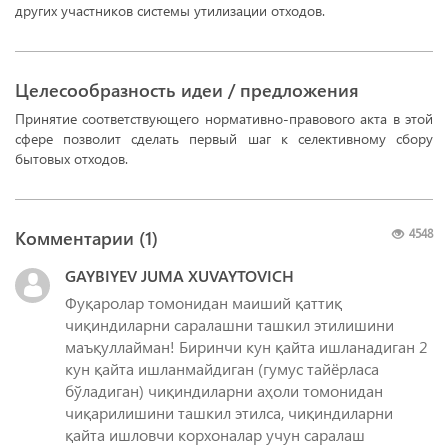
других участников системы утилизации отходов.
Целесообразность идеи / предложения
Принятие соответствующего нормативно-правового акта в этой
сфере позволит сделать первый шаг к селективному сбору
бытовых отходов.
Комментарии (
1
)
4548
GAYBIYEV JUMA XUVAYTOVICH
Фуқаролар томонидан маиший қаттиқ
чиқиндиларни саралашни ташкил этилишини
маъқуллайман! Биринчи кун қайта ишланадиган 2
кун қайта ишланмайдиган (гумус тайёрласа
бўладиган) чиқиндиларни аҳоли томонидан
чиқарилишини ташкил этилса, чиқиндиларни
қайта ишловчи корхоналар учун саралаш