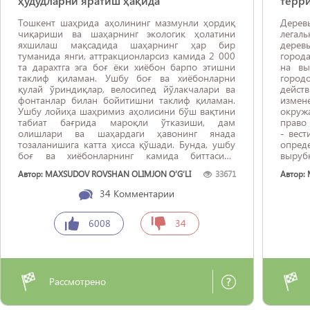
ҳудудларни яратиш ҳақида
терри
Тошкент шаҳрида аҳолининг мазмунли ҳордиқ
Дерев
чиқариши ва шаҳарнинг экологик ҳолатини
легал
яхшилаш мақсадида шаҳарнинг ҳар бир
дерев
туманида янги, аттракционларсиз камида 2 000
городах и
та дарахтга эга боғ ёки хиёбон барпо этишни
на вы
таклиф қиламан. Ушбу боғ ва хиёбонларни
город
қулай ўриндиқлар, велосипед йўлакчалари ва
дейст
фонтанлар билан бойитишни таклиф қиламан.
измен
Ушбу лойиҳа шаҳримиз аҳолисини бўш вақтини
окруж
табиат бағрида мароқли ўтказиши, дам
право 
олишлари ва шаҳардаги ҳавонинг янада
- вес
тозаланишига катта ҳисса қўшади. Бунда, ушбу
опред
боғ ва хиёбонларнинг камида биттасини
выруб
намунавий тарзда қолганларидан анча катта
поряд
Автор: MAXSUDOV ROVSHAN OLIMJON O‘G‘LI
33671
Автор:
қилиб, камида 20 000 дарахт экилса,
полиц
шаҳримизнинг энг ажойиб, сўлим жойларидан
неделю
34
Комментарии
бирига ...
6008
34
Рассмотрено