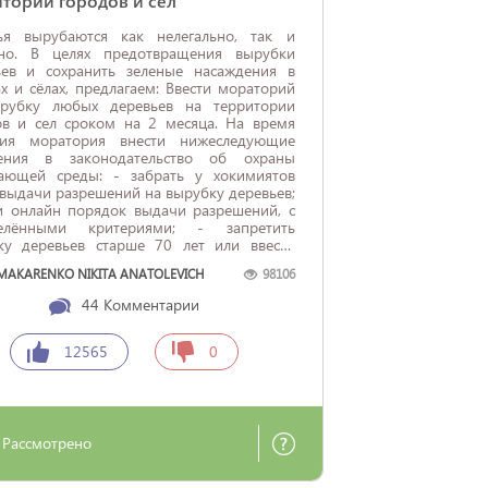
тории городов и сел
ья вырубаются как нелегально, так и
ьно. В целях предотвращения вырубки
ьев и сохранить зеленые насаждения в
 сёлах, предлагаем: Ввести мораторий
рубку любых деревьев на территории
ов и сел сроком на 2 месяца. На время
вия моратория внести нижеследующие
ения в законодательство об охраны
ающей среды: - забрать у хокимиятов
выдачи разрешений на вырубку деревьев;
ти онлайн порядок выдачи разрешений, с
елёнными критериями; - запретить
ку деревьев старше 70 лет или ввести
ок пересадки; - создать экологическую
 MAKARENKO NIKITA ANATOLEVICH
98106
ию, которая будет доступна 7 дней в
 и 24 часа ...
44
Комментарии
12565
0
Рассмотрено