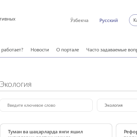
ктивных
К
Ўзбекча
Русский
о работает?
Новости
О портале
Часто задаваемые воп
Экология
Экология
Туман ва шаҳарларда янги яшил
Рефо