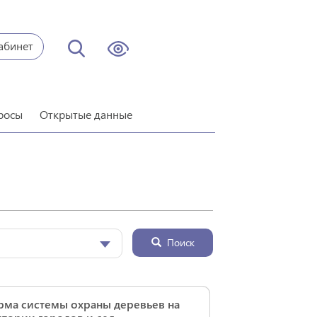
абинет
росы
Открытые данные
Поиск
рма системы охраны деревьев на