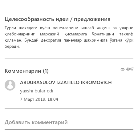
Целесообразность идеи / предложения
Турли шаклдаги қуёш панелларини ишлаб чиқиш ва уларни
ҳиёбонларнинг марказий қисмларига ўрнатишни таклиф
қиламан. Бундай декоратив панеллар шаҳримизга ўзгача кўрк
беради.
Комментарии (
1
)
4947
ABDURASULOV IZZATILLO IKROMOVICH
yaxshi bular edi
7 Март 2019, 18:04
Добавить комментарий