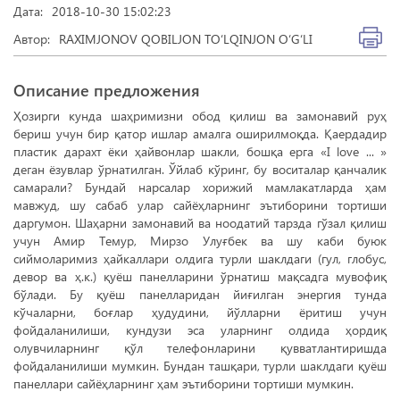
Дата:
2018-10-30 15:02:23
Автор:
RAXIMJONOV QOBILJON TO‘LQINJON O‘G‘LI
Описание предложения
Ҳозирги кунда шаҳримизни обод қилиш ва замонавий руҳ
бериш учун бир қатор ишлар амалга оширилмоқда. Қаердадир
пластик дарахт ёки ҳайвонлар шакли, бошқа ерга «I love ... »
деган ёзувлар ўрнатилган. Ўйлаб кўринг, бу воситалар қанчалик
самарали? Бундай нарсалар хорижий мамлакатларда ҳам
мавжуд, шу сабаб улар сайёҳларнинг эътиборини тортиши
даргумон. Шаҳарни замонавий ва ноодатий тарзда гўзал қилиш
учун Амир Темур, Мирзо Улуғбек ва шу каби буюк
сиймоларимиз ҳайкаллари олдигa турли шаклдаги (гул, глобус,
девор ва ҳ.к.) қуёш панелларини ўрнатиш мақсадга мувофиқ
бўлади. Бу қуёш панелларидан йиғилган энергия тунда
кўчаларни, боғлар ҳудудини, йўлларни ёритиш учун
фойдаланилиши, кундузи эса уларнинг олдида ҳордиқ
олувчиларнинг қўл телефонларини қувватлантиришда
фойдаланилиши мумкин. Бундан ташқари, турли шаклдаги қуёш
панеллари сайёҳларнинг ҳам эътиборини тортиши мумкин.