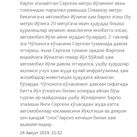
барпо этилаётган Сергели метро йўлининг икки
томонидан параллел равишда Олмазор метро
бекатигача автомобил йўлини ҳам барпо этиш (бу
метро йўлига 20 метргача яқин ҳудудда бошқа
қурилишлар мумкин эмаслигини инобатга олсак,
автомобил йўли айни муддао буларди). 2-таклиф
эса Чўпонота кўчасини Сергели туманида давом
эттириш, яъни Сергели тумани орқали Фарғона
водийсига йўналган темир йўл бўйлаб ҳам
автомобил йўли давом эттирилса, ушбу ҳудудлар
аҳолиси учун ҳам жуда қулай инфратузилма, ҳам
жозибадор инвестиция ҳудудига айланган
бўларди. Чўпонота кўчасининг давоми сифатида
битта йўл ўтказгич билан ҳозирда айнан бўш
турган ер майдонида ушбу йўлларнинг барпо
этилиши Янги Сергели кўчасидан жуда катта
автомобиллар юкламасини йўқотиши ва деярли
ҳеч қандай "снос"ларсиз кечиши билан ҳам
аҳамиятлидир.
24 Август 2019, 21:32