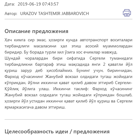
Дата:
2019-06-19 07:43:57
Автор:
URAZOV TASHTEMIR JABBAROVICH
Описание предложения
Ҳеч кимга сир эмас, ҳозирги кунда автотранспорт воситалари
тирбандлиги масаласини ҳал этиш асосий муаммолардан
биридир. Бу борада турли хил ўзига хос ечимлар мавжуд.
Шундай чоралардан бири сифатида Сергели туманидаги
тирбандликни бартараф этиш мақсадида янги 2 қаватли йўл
қуриш зарур деб ҳисоблаймиз. Бунинг учун, биринчидан,
Фарход кўчасининг Жанубий вокзал олдидаги тугаш жойидаги
кўприкдан, йўлни иккинчи қават қилиб давом эттириб Сергели-
Қўйлиқ йўлига улаш. Иккинчи таклиф: Фарход кўчасининг
Жанубий вокзал олдидаги тугаш жойидаги кўприкдан бошлаб,
ҳозирги йўл устидан иккинчи қават қилиб йўл қуриш ва Сергели
ярмаркасигача давом эттириш.
Целесообразность идеи / предложения