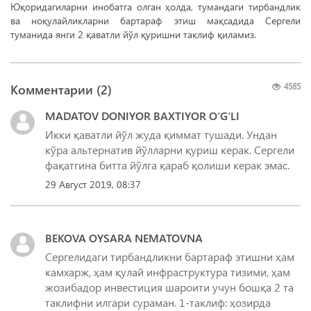
Юқоридагиларни инобатга олган ҳолда, тумандаги тирбандлик
ва ноқулайликларни бартараф этиш мақсадида Сергели
туманида янги 2 қаватли йўл қуришни таклиф қиламиз.
Комментарии (
2
)
4585
MADATOV DONIYOR BAXTIYOR O‘G‘LI
Икки қаватли йўл жуда қиммат тушади. Ундан
кўра альтернатив йўлларни қуриш керак. Сергели
фақатгина битта йўлга қараб қолиши керак эмас.
29 Август 2019, 08:37
BEKOVA OYSARA NEMATOVNA
Сергелидаги тирбандликни бартараф этишни ҳам
камхарж, ҳам қулай инфраструктура тизими, ҳам
жозибадор инвестиция шароити учун бошқа 2 та
таклифни илгари сураман. 1-таклиф: ҳозирда