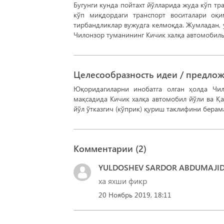
Бугунги кунда пойтахт йўлларида жуда кўп т
кўп миқдордаги транспорт воситалари оқ
тирбандликлар вужудга келмоқда. Жумладан, 
Чилонзор туманининг Кичик халқа автомобиль
Целесообразность идеи / предло
Юқоридагиларни инобатга олган ҳолда Чи
мақсадида Кичик халқа автомобил йўли ва Қа
йўл ўтказгич (кўприк) қуриш таклифини берам
Комментарии (
2
)
YULDOSHEV SARDOR ABDUMAJID 
ха яхши фикр
20 Ноябрь 2019, 18:11