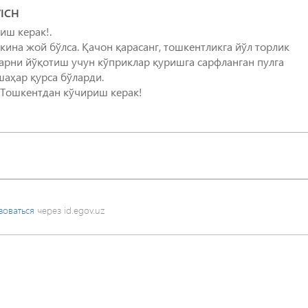
ICH
иш керак!.
кина жой бўлса. Қачон қарасанг, тошкентликга йўл торлик
арни йўқотиш учун кўприклар қуришга сарфланган пулга
шаҳар қурса бўларди.
и Тошкентдан кўчириш керак!
зоваться
через id.egov.uz