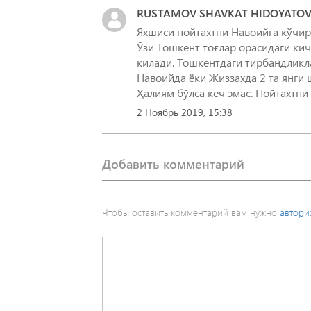
RUSTAMOV SHAVKAT HIDOYATOV
Яхшиси пойтахтни Навоийга кўчир
Ўзи Тошкент тоғлар орасидаги кич
қилади. Тошкентдаги тирбандликл
Навоийда ёки Жиззахда 2 та янги 
Ҳалиям бўлса кеч эмас. Пойтахтн
2 Ноябрь 2019, 15:38
Добавить комментарий
Чтобы оставить комментарий вам нужно
автори