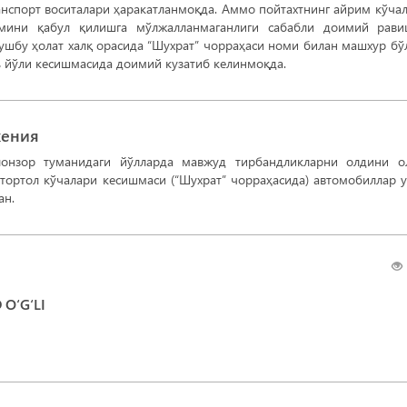
ранспорт воситалари ҳаракатланмоқда. Аммо пойтахтнинг айрим кўча
имини қабул қилишга мўлжалланмаганлиги сабабли доимий рав
ушбу ҳолат халқ орасида “Шухрат” чорраҳаси номи билан машхур бў
 йўли кесишмасида доимий кузатиб келинмоқда.
жения
лонзор туманидаги йўлларда мавжуд тирбандликларни олдини 
тортол кўчалари кесишмаси (“Шухрат” чорраҳасида) автомобиллар 
ан.
O‘G‘LI