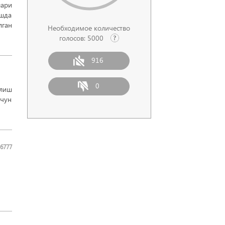
лари
ишда
лган
Необходимое количество
голосов:
5000
916
0
олиш
учун
6777