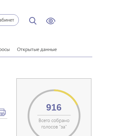
абинет
росы
Открытые данные
916
Всего собрано
голосов "за"