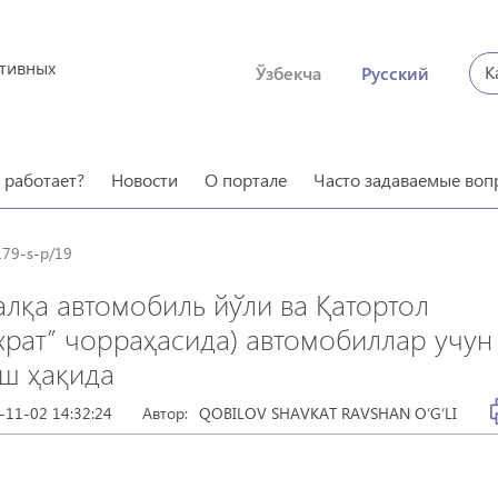
ктивных
К
Ўзбекча
Русский
о работает?
Новости
О портале
Часто задаваемые воп
179-s-p/19
лқа автомобиль йўли ва Қатортол
храт” чорраҳасида) автомобиллар учун
иш ҳақида
-11-02 14:32:24
Автор:
QOBILOV SHAVKAT RAVSHAN O‘G‘LI