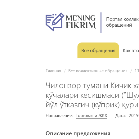
Портал колле
обращений
Все обращения
Как эт
Главная
Все коллективные обращения
1
Чилонзор тумани Кичик ха
кўчалари кесишмаси (“Шу
йўл ўтказгич (кўприк) қур
Направление:
Торговля и ЖКХ
Дата:
2019
Описание предложения