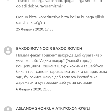
Toshkentliklarga yarashadi, qolganlarga sholpillab
qoladi deb yuraveramizmi?
Qonun bitta, konstitutsiya bitta bo'lsa bunaqa qilish
qanchalik to'g'ri?
25 Февраль 2020, 17:55
BAXODIROV NODIR BAXODIROVICH
Нимага факат Тошкент шахрида деб сураганлар
учун жавоб: “Ақлли шаҳар” (Умный город)
концепцияси Тошкент шахри хокими ташаббуси
билан тест синови тарикасида амалга оширлмокда
эди, бу лойиха макул деб топилса Республика
даражасига кутарилади деб умид киламан
6 Февраль 2020, 21:00
ASLANOV SHOHRUH ATKIYOXON-O‘G‘LI