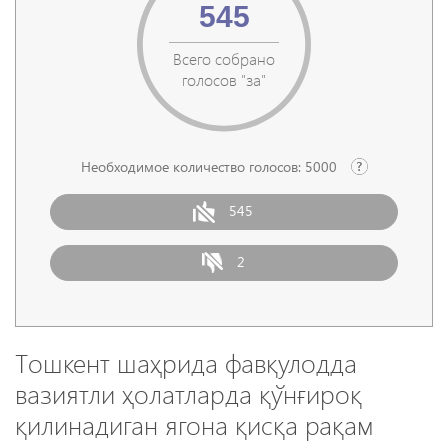
545
Всего собрано
голосов "за"
Необходимое количество голосов:
5000
545
2
Тошкент шаҳрида фавқулодда
вазиятли ҳолатларда қўнғироқ
қилинадиган ягона қисқа рақам