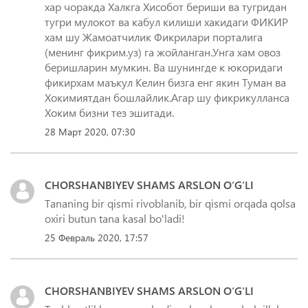
хар чоракда Халкга Хисобот бериши ва тугридан
тугри мулокот ва кабул килиши хакидаги ФИКИР
хам шу Жамоатчилик Фикрилари порталига
(менинг фикрим.уз) га жойланган.Унга хам овоз
беришларин мумкин. Ва шунингде к юкоридаги
фикирхам маъкул Келин бизга енг якин Туман ва
Хокимиятдан бошлайлик.Агар шу фикрикулланса
Хоким бизни тез эшитади.
28 Март 2020, 07:30
CHORSHANBIYEV SHAMS ARSLON O‘G‘LI
Tananing bir qismi rivoblanib, bir qismi orqada qolsa
oxiri butun tana kasal bo'ladi!
25 Февраль 2020, 17:57
CHORSHANBIYEV SHAMS ARSLON O‘G‘LI