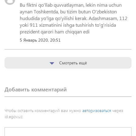
Bu fiktni qo'llab quvvatlayman, lekin nima uchun
aynan Toshkentda, bu tizim butun O'zbekiston
hududida yo'lga qo'yilishi kerak. Adashmasam, 112
yoki 911 xizmatinini ishga tushirish to'g'risida
prezident qarori ham chiqqan edi
5 Январь 2020, 20:51
Смотреть ещё
Добавить комментарий
Чтобы оставить комментарий вам нужно
авторизоваться
через
id.egov.uz