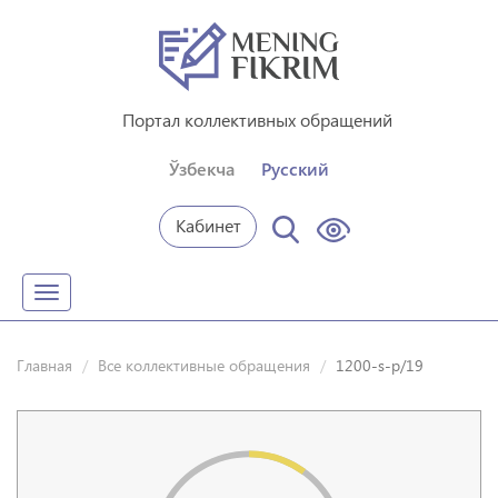
Портал коллективных обращений
Ўзбекча
Русский
Кабинет
Toggle
navigation
Главная
Все коллективные обращения
1200-s-p/19