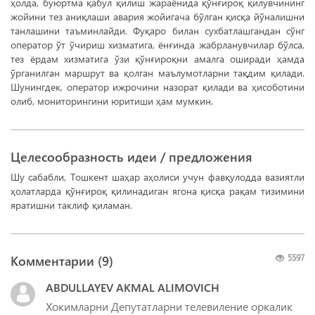
ҳолда, буюртма қабул қилиш жараёнида қўнғироқ қилувчининг
жойини тез аниқлаши авария жойигача бўлган қисқа йўналишни
танлашини таъминлайди. Фуқаро билан сухбатлашгандан сўнг
оператор ўт ўчириш хизматига, ёнғинда жабрланувчилар бўлса,
тез ёрдам хизматига ўзи қўнғироқни амалга оширади ҳамда
ўрганилган маршрут ва қолган маълумотларни тақдим қилади.
Шунингдек, оператор ижрочини назорат қилади ва ҳисоботини
олиб, мониторингини юритиши ҳам мумкин.
Целесообразность идеи / предложения
Шу сабабли, Тошкент шаҳар аҳолиси учун фавқулодда вазиятли
ҳолатларда қўнғироқ қилинадиган ягона қисқа рақам тизимини
яратишни таклиф қиламан.
Комментарии (
9
)
5597
ABDULLAYEV AKMAL ALIMOVICH
Хокимларни Депутатларни телевиление оркалик