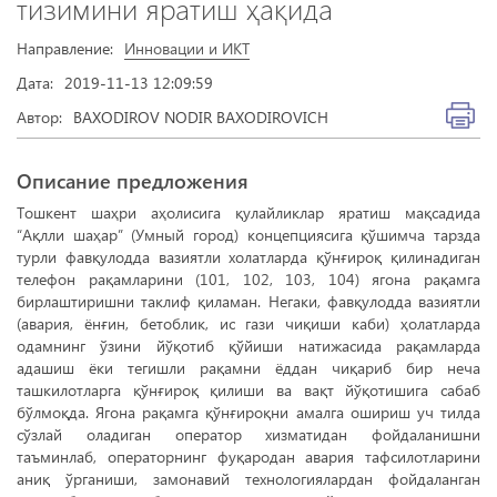
тизимини яратиш ҳақида
Направление:
Инновации и ИКТ
Дата:
2019-11-13 12:09:59
Автор:
BAXODIROV NODIR BAXODIROVICH
Описание предложения
Тошкент шаҳри аҳолисига қулайликлар яратиш мақсадида
“Ақлли шаҳар” (Умный город) концепциясига қўшимча тарзда
турли фавқулодда вазиятли холатларда қўнғироқ қилинадиган
телефон рақамларини (101, 102, 103, 104) ягона рақамга
бирлаштиришни таклиф қиламан. Негаки, фавқулодда вазиятли
(авария, ёнғин, бетоблик, ис гази чиқиши каби) ҳолатларда
одамнинг ўзини йўқотиб қўйиши натижасида рақамларда
адашиш ёки тегишли рақамни ёддан чиқариб бир неча
ташкилотларга қўнғироқ қилиши ва вақт йўқотишига сабаб
бўлмоқда. Ягона рақамга қўнғироқни амалга ошириш уч тилда
сўзлай оладиган оператор хизматидан фойдаланишни
таъминлаб, операторнинг фуқародан авария тафсилотларини
аниқ ўрганиши, замонавий технологиялардан фойдаланган