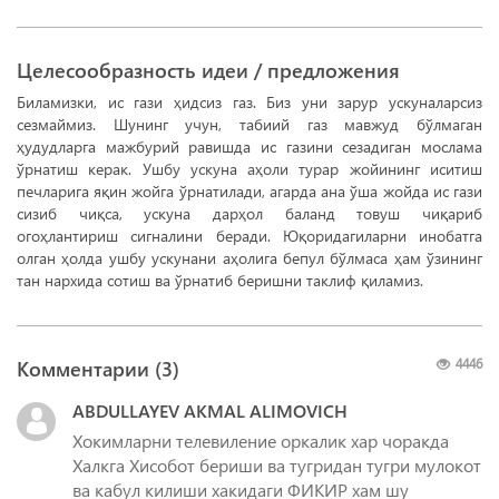
Целесообразность идеи / предложения
Биламизки, ис гази ҳидсиз газ. Биз уни зарур ускуналарсиз
сезмаймиз. Шунинг учун, табиий газ мавжуд бўлмаган
ҳудудларга мажбурий равишда ис газини сезадиган мослама
ўрнатиш керак. Ушбу ускуна аҳоли турар жойининг иситиш
печларига яқин жойга ўрнатилади, агарда ана ўша жойда ис гази
сизиб чиқса, ускуна дарҳол баланд товуш чиқариб
огоҳлантириш сигналини беради. Юқоридагиларни инобатга
олган ҳолда ушбу ускунани аҳолига бепул бўлмаса ҳам ўзининг
тан нархида сотиш ва ўрнатиб беришни таклиф қиламиз.
Комментарии (
3
)
4446
ABDULLAYEV AKMAL ALIMOVICH
Хокимларни телевиление оркалик хар чоракда
Халкга Хисобот бериши ва тугридан тугри мулокот
ва кабул килиши хакидаги ФИКИР хам шу