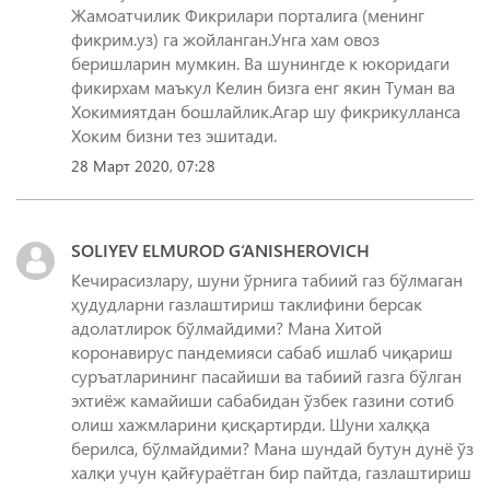
Жамоатчилик Фикрилари порталига (менинг
фикрим.уз) га жойланган.Унга хам овоз
беришларин мумкин. Ва шунингде к юкоридаги
фикирхам маъкул Келин бизга енг якин Туман ва
Хокимиятдан бошлайлик.Агар шу фикрикулланса
Хоким бизни тез эшитади.
28 Март 2020, 07:28
SOLIYEV ELMUROD G‘ANISHEROVICH
Кечирасизлару, шуни ўрнига табиий газ бўлмаган
ҳудудларни газлаштириш таклифини берсак
адолатлирок бўлмайдими? Мана Хитой
коронавирус пандемияси сабаб ишлаб чиқариш
суръатларининг пасайиши ва табиий газга бўлган
эхтиёж камайиши сабабидан ўзбек газини сотиб
олиш хажмларини қисқартирди. Шуни халққа
берилса, бўлмайдими? Мана шундай бутун дунё ўз
халқи учун қайғураётган бир пайтда, газлаштириш