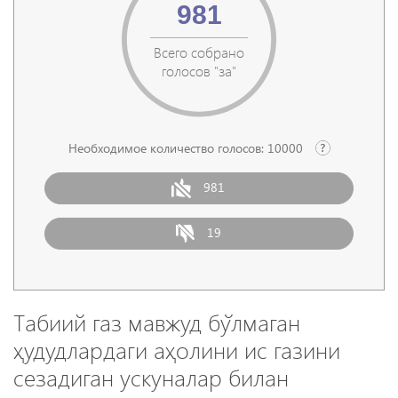
981
Всего собрано
голосов "за"
Необходимое количество голосов:
10000
981
19
Табиий газ мавжуд бўлмаган
ҳудудлардаги аҳолини ис газини
сезадиган ускуналар билан