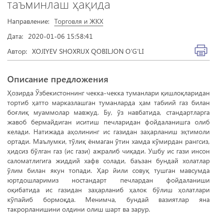
таъминлаш ҳақида
Направление:
Торговля и ЖКХ
Дата:
2020-01-06 15:58:41
Автор:
XOJIYEV SHOXRUX QOBILJON O‘G‘LI
Описание предложения
Ҳозирда Ўзбекистоннинг чекка-чекка туманлари қишлоқларидан
тортиб ҳатто марказлашган туманларда ҳам табиий газ билан
боғлиқ муаммолар мавжуд. Бу, ўз навбатида, стандартларга
жавоб бермайдиган иситиш печларидан фойдаланишга олиб
келади. Натижада аҳолининг ис газидан заҳарланиш эҳтимоли
ортади. Маълумки, тўлиқ ёнмаган ўтин хамда кўмирдан рангсиз,
ҳидсиз бўлган газ (ис гази) ажралиб чиқади. Ушбу ис гази инсон
саломатлигига жиддий хафв солади, баъзан бундай холатлар
ўлим билан якун топади. Ҳар йили совуқ тушган мавсумда
юртдошларимиз ностандарт печлардан фойдаланиши
оқибатида ис газидан заҳарланиб ҳалок бўлиш ҳолатлари
кўпайиб бормоқда. Менимча, бундай вазиятлар яна
такрорланишини олдини олиш шарт ва зарур.