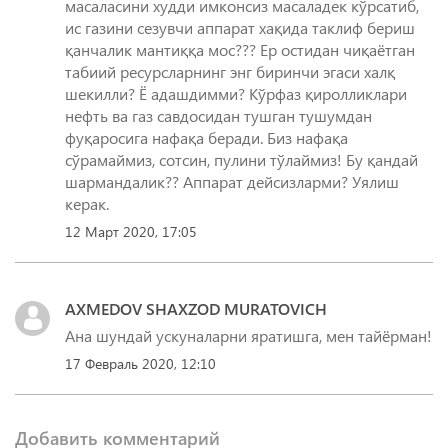
масаласини худди имконсиз масаладек кўрсатиб,
ис газини сезувчи аппарат хақида таклиф бериш
қанчалик мантиққа мос??? Ер остидан чиқаётган
табиий ресурсларнинг энг биринчи эгаси халқ
шекилли? Ё адашдимми? Кўрфаз қиролликлари
нефть ва газ савдосидан тушган тушумдан
фуқаросига нафақа беради. Биз нафақа
сўрамаймиз, сотсин, пулини тўлаймиз! Бу қандай
шармандалик?? Аппарат дейсизларми? Уялиш
керак.
12 Март 2020, 17:05
AXMEDOV SHAXZOD MURATOVICH
Ана шундай ускуналарни яратишга, мен тайёрман!
17 Февраль 2020, 12:10
Добавить комментарий