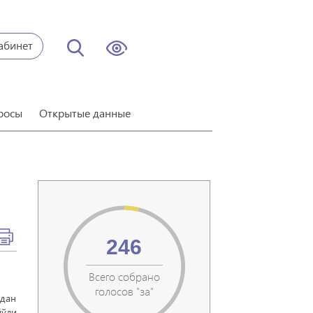
абинет
росы
Открытые данные
246
Всего собрано
голосов "за"
)дан
йўли