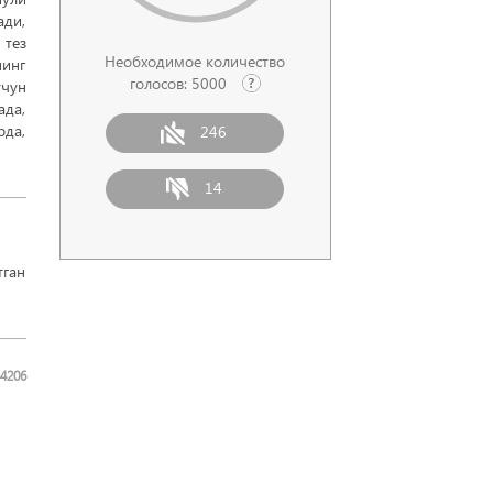
ади,
 тез
Необходимое количество
нинг
голосов:
5000
учун
ада,
рда,
246
14
тган
4206