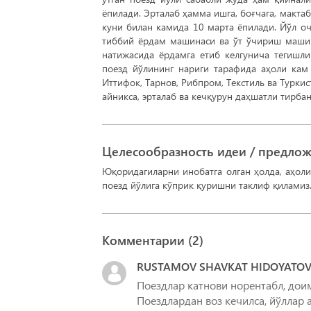
ёпилади. Эрталаб ҳамма ишга, боғчага, мактаб
куни билан камида 10 марта ёпилади. Йўл оч
тиббий ёрдам машинаси ва ўт ўчириш машин
натижасида ёрдамга етиб келгунича тегишли
поезд йўлининг нариги тарафида аҳоли кам 
Иттифок, Тарнов, Рибпром, Текстиль ва Туркис
айникса, эрталаб ва кечқурун даҳшатли тирба
Целесообразность идеи / предло
Юқоридагиларни инобатга олган ҳолда, аҳоли
поезд йўлига кўприк қуришни таклиф қиламиз
Комментарии (
2
)
RUSTAMOV SHAVKAT HIDOYATOV
Поездлар катнови норентабл, доим
Поездлардан воз кечилса, йўллар