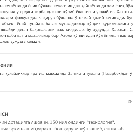
га кетаётганда ёпиқ бўлади, кечаси ишдан қайтаётганда ҳам ёпиқ бўл
илгунча у ердаги тирбандликни кўриб ёқангизни ушлайсиз. Ҳаттоки,
алари фавқулодда чақирув бўлганда ўтолмай қолиб кетишади, бу
 объект ёниб тугайди. Баъзи мутасаддилар кўприк қурилмаслиги 
яшайди деган баҳоналарни важ қилдилар. Бу ҳудудда: Ҳаракат, С
тон каби катта маҳаллалар бор. Аҳоли кўплигидан йўл ёпилган вақтла
ндлик вужудга келади.
жения
га қулайликлар яратиш мақсадида Зангиота тумани (Назарбек)дан ў
.
ICH
ий дотацияга яшовчи, 150 йил олдинги "технология".
 анча эркинлашиб,харакат бошқаруви жўнлашиб, енгиллаб