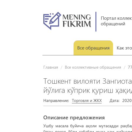
Портал колле
обращений
Все обращения
Как эт
Главная
Все коллективные обращения
77
Тошкент вилояти Зангиота
йўлига кўприк қуриш ҳақи
Направление:
Торговля и ЖКХ
Дата:
2020
Описание предложения
Ушбу масала буйича аҳоли мутасадди раҳбар
ўтган поезд йўли сабабли жуда ҳам қийнали