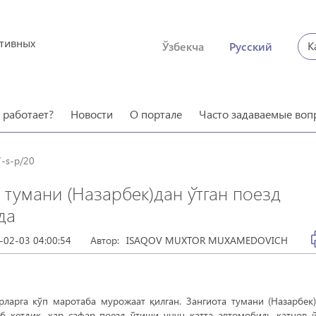
ктивных
К
Ўзбекча
Русский
о работает?
Новости
О портале
Часто задаваемые воп
-s-p/20
 тумани (Назарбек)дан ўтган поезд
да
-02-03 04:00:54
Автор:
ISAQOV MUXTOR MUXAMEDOVICH
ларга кўп маротаба мурожаат қилган. Зангиота тумани (Назарбек
б кетдик, ҳар сафар поезд ўтиши учун катта автомобиль қатнов 