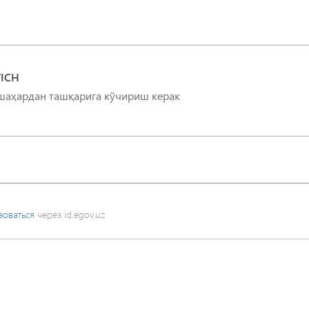
ICH
 шаҳардан ташқарига кўчириш керак
зоваться
через id.egov.uz