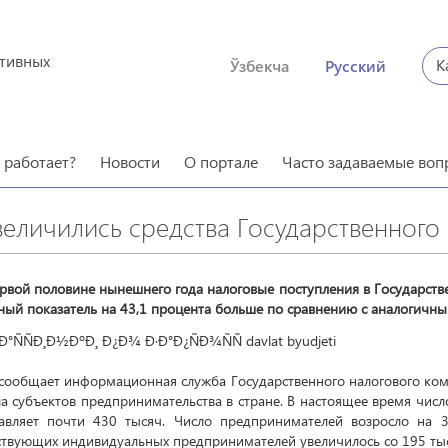
ктивных
К
Ўзбекча
Русский
о работает?
Новости
О портале
Часто задаваемые воп
величились средства Государственного
рвой половине нынешнего года налоговые поступления в Государств
ный показатель на 43,1 процента больше по сравнению с аналогичн
сообщает информационная служба Государственного налогового ком
а субъектов предпринимательства в стране. В настоящее время чис
тавляет почти 430 тысяч. Число предпринимателей возросло на 
ствующих индивидуальных предпринимателей увеличилось со 195 тыс