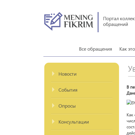
Портал колле
обращений
Все обращения
Как эт
У
Новости
В пе
События
Дан
Опросы
Как 
числ
Консультации
сос
дей