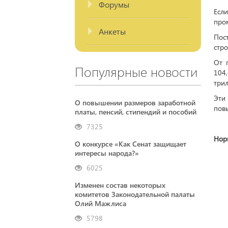
Форумы
Есл
про
Анкеты
Пост
стро
От 
Популярные новости
104
трил
Эти
О повышении размеров заработной
пов
платы, пенсий, стипендий и пособий
7325
Нор
О конкурсе «Как Сенат защищает
интересы народа?»
6025
Изменен состав некоторых
комитетов Законодательной палаты
Олий Мажлиса
5798