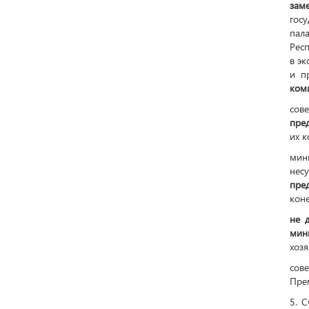
зам
госу
пал
Респ
в эк
и п
коми
сов
пре
их к
мин
нес
пре
коне
не 
мин
хозя
сов
Пре
5. 