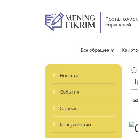
Портал колле
обращений
Все обращения
Как эт
О
Новости
П
События
Пос
Опросы
Консультации