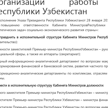
исполнение Указа Президента Республики Узбекистанот 28 января 
повышению ответственности Кабинета МинистровРеспублики 
тегических задач социально-экономического развития страны»:
празднить в исполнительной структуре Кабинета Министров Респуб
ительство):
жности заместителей Премьер-министра РеспубликиУзбекистан – рук
циальной сферы, а также их аппараты (секретариат);
дный информационно-аналитический департамент по вопросам макр
рмирования финансовой и банковской систем, развития частного пр
ормационно-аналитические департаменты по комплексам, отраслям 
ны.
вести в исполнительную структуру Кабинета Министров должности
:
ого заместителя Премьер-министра РеспубликиУзбекистан – министр
стителя Премьер-министра Республики Узбекистан – министра финан
стителя Премьер-министра Республики Узбекистан по вопросам инве