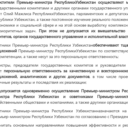
естители Премьер-министра РеспубликиУзбекистан осуществляют 
дарственными комитетами и другими органами государственного уп
ат Олий Мажлиса РеспубликиУзбекистан, парламентских и депутатск
ублики Узбекистан, а также постоянное изучение реального положен
ономике и социальной сфере и на этой основе выработку комплекс
риоритетных задач.
При этом не допускается их вмешательство в
тетов, органов государственного управления и исполнительной влас
етники Премьер-министра Республики Узбекистан
обеспечивают тща
дложений
Премьер-министру РеспубликиУзбекистан по соответству
омпетенции, а также несут за это персональную ответственность;
истры, председатели государственных комитетов и руководители 
ут
персональную ответственность за качественную и всесторонню
дложений, аналитических и других документов
, в том числе прое
чные результаты и последствия их реализации;
допускается одновременно осуществление Премьер-министром Рес
истра Республики Узбекистан и советниками Премьер-минист
йственными обществами и компаниями, а также другими организация
етники Премьер-министра Республики Узбекистанназначаются н
мьер-министром Республики Узбекистан по согласованию с Президен
Считать основными направлениями повышения эффективности и рез