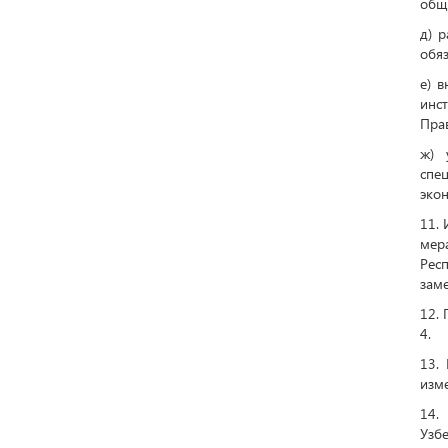
общ
д) 
обяз
е) 
инс
Прав
ж) 
спе
экон
11.
мер
Рес
заме
12.
4.
13.
изм
14.
Узб