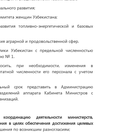
ального развития;
омитета женщин Узбекистана;
азвития топливно-энергетической и базовых
ия аграрной и продовольственной сфер.
лики Узбекистан с предельной численностью
ию № 1.
носить, при необходимости, изменения в
татной численности его персонала с учетом
льный срок представить в Администрацию
разделений аппарата Кабинета Министров с
анизаций.
координацию деятельности министерств,
ения в целях обеспечения достижения целевых
ешения по возникшим разногласиям;