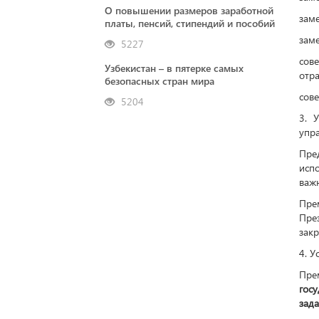
О повышении размеров заработной
заме
платы, пенсий, стипендий и пособий
заме
5227
сов
Узбекистан – в пятерке самых
отр
безопасных стран мира
сове
5204
3. 
упра
Пре
исп
важн
Пре
Пре
закр
4. У
Пре
гос
зад