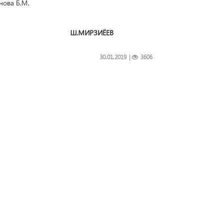
нова Б.М.
н Ш.МИРЗИЁЕВ
30.01.2019
|
3606