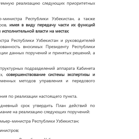
стемную реализацию следующих приоритетных
-министра Республики Узбекистан, а также
тров,
имея в виду передачу части их функций
 исполнительной власти на местах
;
тра Республики Узбекистан и руководителей
ованность вносимых Президенту Республики
ации данных поручений и принятых решений, а
труктурных подразделений аппарата Кабинета
ях,
совершенствование системы экспертизы и
еменных методов управления и передового
ия по реализации настоящего пункта.
идневный срок утвердить План действий по
имание на реализацию следующих поручений:
мьер-министра Республики Узбекистан;
инистров;