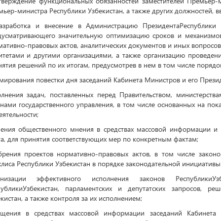
утверждение функциональных обязанностей заместителей Премьер-м
ьер-министра Республики Узбекистан, а также других должностей, 
разработка и внесение в Администрацию ПрезидентаРеспублики 
дусматривающего значительную оптимизацию сроков и механизмов
ативно-правовых актов, аналитических документов и иных вопросо
итетами и другими организациями, а также организацию проведени
ятия решений по их итогам, предусмотрев в нем в том числе порядо
ирования повестки дня заседаний Кабинета Министров и его Презид
олнения задач, поставленных перед Правительством, министерств
нами государственного управления, в том числе основанных на пок
еятельности;
чения общественного мнения в средствах массовой информации и д
а, для принятия соответствующих мер по конкретным фактам;
брения проектов нормативно-правовых актов, в том числе закон
иса Республики Узбекистан в порядке законодательной инициативы 
анизации эффективного исполнения законов Республики
публикиУзбекистан, парламентских и депутатских запросов, р
кистан, а также контроля за их исполнением;
ещения в средствах массовой информации заседаний Кабинета