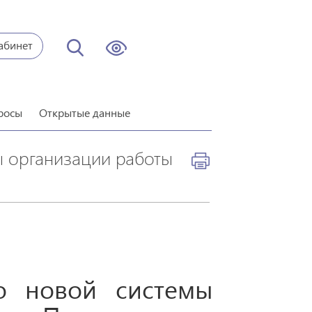
абинет
росы
Открытые данные
ы организации работы