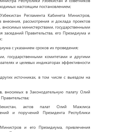
инистра Республики Узбекистан и советников
вводимых настоящим постановлением;
Узбекистан Регламента Кабинета Министров,
 внесения, рассмотрения и доклада проектов
в, вносимых министерствами, государственными
я заседаний Правительства, его Президиума и
к:
иума с указанием сроков их проведения;
ами, государственными комитетами и другими
азателях и целевых индикаторах эффективности
ругих источниках, в том числе с выездом на
ов, вносимых в Законодательную палату Олий
Правительства;
Узбекистан, актов палат Олий Мажлиса
ешений и поручений Президента Республики
 Министров и его Президиума, привлечения