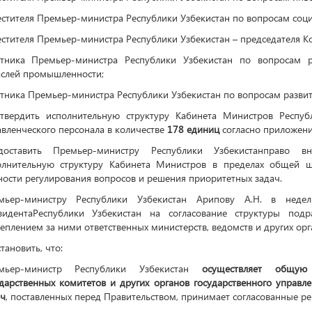
стителя Премьер-министра Республики Узбекистан по вопросам соци
стителя Премьер-министра Республики Узбекистан – председателя К
етника Премьер-министра Республики Узбекистан по вопросам р
аслей промышленности;
тника Премьер-министра Республики Узбекистан по вопросам развит
Утвердить исполнительную структуру Кабинета Министров Респуб
вленческого персонала в количестве
178 единиц
согласно приложен
доставить Премьер-министру Республики Узбекистанправо в
олнительную структуру Кабинета Министров в пределах общей ш
ости регулирования вопросов и решения приоритетных задач.
мьер-министру Республики Узбекистан Арипову А.Н. в неде
зидентаРеспублики Узбекистан на согласование структуры под
еплением за ними ответственных министерств, ведомств и других орг
становить, что:
мьер-министр Республики Узбекистан
осуществляет общую 
ударственных комитетов и других органов государственного управл
ач
, поставленных перед Правительством, принимает согласованные р