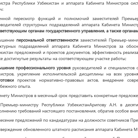
истра Республики Узбекистан и аппарата Кабинета Министров си
ч:
енной пересмотр функций и полномочий заместителей Премьер
оводителей структурных подразделений аппарата Кабинета Минис
ветствующим органам государственного управления, а также органам
ышение
персональной ответственности
заместителей Премьер-минис
уктурных подразделений аппарата Кабинета Министров за обосн
екистан предложений и проектов документов, эффективность реализ
е достигнутые результаты на соответствующем участке работы;
ышение профессионального уровня
руководителей и специалистов с
истров, укрепление исполнительской дисциплины на всех уровн
готовки
проектов нормативно-правовых актов, внедрение совр
бежного опыта.
нету Министров в месячный срок представить конкретные предложен
 Премьер-министру Республики УзбекистанАрипову А.Н. в десят
олнению требований настоящего постановления, обратив особое вн
несение предложений по кандидатурам на должности советников Пре
тверждение обновленного штатного расписания аппарата Кабинета М