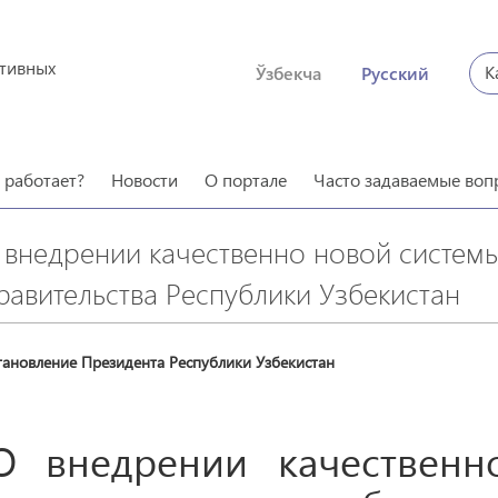
ктивных
К
Ўзбекча
Русский
о работает?
Новости
О портале
Часто задаваемые воп
 внедрении качественно новой систем
равительства Республики Узбекистан
тановление Президента Республики Узбекистан