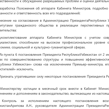
ественности к обсуждению разрешаемых проблем и оценки деятельно
разработка Положения об аппарате Кабинета Министров, подробно
анности и ответственность всех его подразделений;
внесение на согласование в Администрацию ПрезидентаРеспублики 
титутами гражданского общества в реализации перспективных п
ительства;
укомплектование аппарата Кабинета Министров с учетом сов
циалистами, способными на высоком профессиональном уровне о
омике, социальной и культурно-гуманитарной сферах.
 Из пункта 6 постановления Президента РеспубликиУзбекистан от 2
ах по совершенствованию структуры и повышению эффективности
публики Узбекистан» слова «за исключением Премьер-министра, ег
стителей» исключить.
 Признать утратившими силу некоторые постановления Президента 
 Министерству юстиции в месячный срок внести в Кабинет Минис
енениям и дополнениям в законодательство, вытекающим из настоящ
 Контроль за исполнением настоящего постановления воз
екистанАрипова А.Н., руководителя Администрации ПрезидентаР