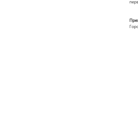
перв
Пре
Горо