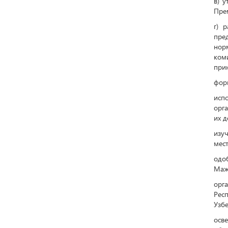
в) 
Прем
г) 
пре
норм
ком
прин
форм
исп
орга
их д
изу
мест
одо
Мажл
орг
Рес
Узбе
осв