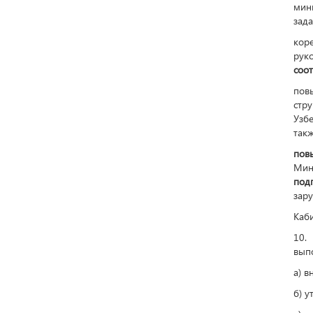
мин
зада
кор
рук
соот
пов
стр
Узб
такж
пов
Мин
под
зару
Каби
10.
вып
а) в
б) у