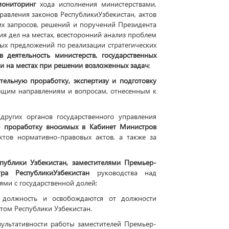
мониторинг
хода исполнения министерствами,
равления законов РеспубликиУзбекистан, актов
их запросов, решений и поручений Президента
ия дел на местах, всесторонний анализ проблем
ных предложений по реализации стратегических
 деятельность министерств, государственных
ти на местах при решении возложенных задач
;
тельную проработку, экспертизу и подготовку
ющим направлениям и вопросам, отнесенным к
других органов государственного управления
ю проработку вносимых в Кабинет Министров
ктов нормативно-правовых актов, а также за
публики Узбекистан, заместителями Премьер-
ра РеспубликиУзбекистан
руководства над
ми с государственной долей;
а должность и освобождаются от должности
том Республики Узбекистан.
ультативности работы заместителей Премьер-