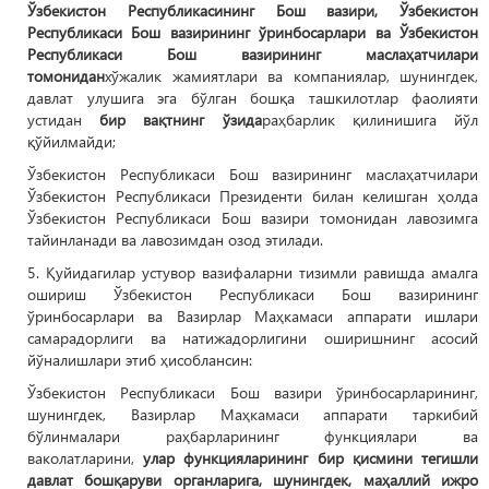
Ўзбекистон Республикасининг Бош вазири, Ўзбекистон
Республикаси Бош вазирининг ўринбосарлари ва Ўзбекистон
Республикаси Бош вазирининг маслаҳатчилари
томонидан
хўжалик жамиятлари ва компаниялар, шунингдек,
давлат улушига эга бўлган бошқа ташкилотлар фаолияти
устидан
бир вақтнинг ўзида
раҳбарлик қилинишига йўл
қўйилмайди;
Ўзбекистон Республикаси Бош вазирининг маслаҳатчилари
Ўзбекистон Республикаси Президенти билан келишган ҳолда
Ўзбекистон Республикаси Бош вазири томонидан лавозимга
тайинланади ва лавозимдан озод этилади.
5. Қуйидагилар устувор вазифаларни тизимли равишда амалга
ошириш Ўзбекистон Республикаси Бош вазирининг
ўринбосарлари ва Вазирлар Маҳкамаси аппарати ишлари
самарадорлиги ва натижадорлигини оширишнинг асосий
йўналишлари этиб ҳисоблансин:
Ўзбекистон Республикаси Бош вазири ўринбосарларининг,
шунингдек, Вазирлар Маҳкамаси аппарати таркибий
бўлинмалари раҳбарларининг функциялари ва
ваколатларини,
улар функцияларининг бир қисмини тегишли
давлат бошқаруви органларига, шунингдек, маҳаллий ижро