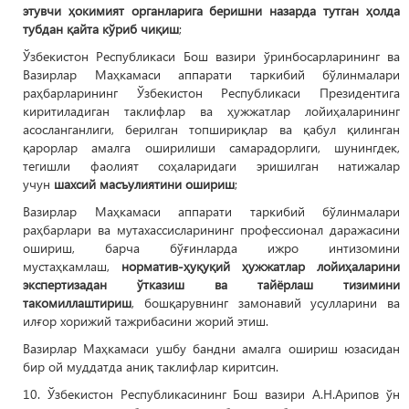
этувчи ҳокимият органларига беришни назарда тутган ҳолда
тубдан қайта кўриб чиқиш
;
Ўзбекистон Республикаси Бош вазири ўринбосарларининг ва
Вазирлар Маҳкамаси аппарати таркибий бўлинмалари
раҳбарларининг Ўзбекистон Республикаси Президентига
киритиладиган таклифлар ва ҳужжатлар лойиҳаларининг
асосланганлиги, берилган топшириқлар ва қабул қилинган
қарорлар амалга оширилиши самарадорлиги, шунингдек,
тегишли фаолият соҳаларидаги эришилган натижалар
учун
шахсий масъулиятини ошириш
;
Вазирлар Маҳкамаси аппарати таркибий бўлинмалари
раҳбарлари ва мутахассисларининг профессионал даражасини
ошириш, барча бўғинларда ижро интизомини
мустаҳкамлаш,
норматив-ҳуқуқий ҳужжатлар лойиҳаларини
экспертизадан ўтказиш ва тайёрлаш тизимини
такомиллаштириш
, бошқарувнинг замонавий усулларини ва
илғор хорижий тажрибасини жорий этиш.
Вазирлар Маҳкамаси ушбу бандни амалга ошириш юзасидан
бир ой муддатда аниқ таклифлар киритсин.
10. Ўзбекистон Республикасининг Бош вазири А.Н.Арипов ўн