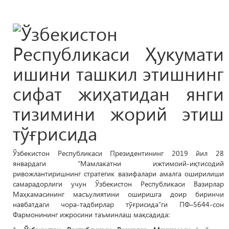
Ўзбекистон Республикаси Президентининг 2019 йил 28
январдаги “Мамлакатни ижтимоий-иқтисодий
ривожлантиришнинг стратегик вазифалари амалга оширилиши
самарадорлиги учун Ўзбекистон Республикаси Вазирлар
Маҳкамасининг масъулиятини оширишга доир биринчи
навбатдаги чора-тадбирлар тўғрисида”ги ПФ–5644-сон
Фармонининг ижросини таъминлаш мақсадида: