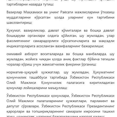
тартибларни назарда тутиш:
Вазирлар Маҳкамаси ва унинг Раёсати мажлисларини ўтказиш
муддатларини кўрсатган ҳолда уларнинг кун тартибини
шакллантириш;
Ҳукумат, вазирликлар, давлат қўмиталари ва бошқа давлат
бошқаруви органлари олдига қўйилган, шу жумладан, улар
фаолиятининг самарадорлиги кўрсаткичларига ва мақсадли
индикаторларига асосланган вазифаларнинг бажарилиши;
оммавий ахборот воситаларида ва бошқа манбаларда, шу
жумладан, жойига чиққан ҳолда аниқ фактлар бўйича тегишли
чоралар кўриш учун жамоатчилик фикрини ўрганиш;
норматив-ҳуқуқий ҳужжатлар, шу жумладан, Ҳукуматнинг
қонунчилик ташаббуси тартибида Ўзбекистон Республикаси
Олий Мажлиси Қонунчилик палатасига киритиладиган
қонунлар лойиҳаларини маъқуллаш;
Ўзбекистон Республикаси қонунлари, Ўзбекистон Республикаси
Олий Мажлиси палаталарининг ҳужжатлари, парламент ва
депутат сўровлари, Ўзбекистон Республикаси Президентининг
қарорлари ва топшириқларининг самарали ижросини ташкил
этиш, шунингдек, уларнинг бажарилишини назорат қилиш;