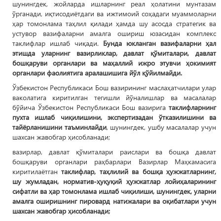
шунингдек, жойларда ишларнинг реал ҳолатини мунтазам
ўрганади, иқтисодиётдаги ва ижтимоий соҳадаги муаммоларни
ҳар томонлама таҳлил қилади ҳамда шу асосда стратегик ва
устувор вазифаларни амалга ошириш юзасидан комплекс
таклифлар ишлаб чиқади.
Бунда юкланган вазифаларни ҳал
этишда уларнинг вазирликлар, давлат қўмиталари, давлат
бошқаруви органлари ва маҳаллий ижро этувчи ҳокимият
органлари фаолиятига аралашишига йўл қўйилмайди.
Ўзбекистон Республикаси Бош вазирининг маслаҳатчилари улар
ваколатига киритилган тегишли йўналишлар ва масалалар
бўйича Ўзбекистон Республикаси Бош вазирига
таклифларнинг
пухта ишлаб чиқилишини, экспертизадан ўтказилишини ва
тайёрланишини таъминлайди
, шунингдек, ушбу масалалар учун
шахсан жавобгар ҳисобланади;
вазирлар, давлат қўмиталари раислари ва бошқа давлат
бошқаруви органлари раҳбарлари Вазирлар Маҳкамасига
киритилаётган
таклифлар, таҳлилий ва бошқа ҳужжатларнинг,
шу жумладан, норматив-ҳуқуқий ҳужжатлар лойиҳаларининг
сифатли ва ҳар томонлама ишлаб чиқилиши, шунингдек, уларни
амалга оширишнинг пировард натижалари ва оқибатлари учун
шахсан жавобгар ҳисобланади;