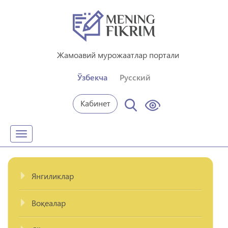
Жамоавий мурожаатлар портали
Ўзбекча
Русский
Кабинет
Toggle
navigation
Янгиликлар
Воқеалар