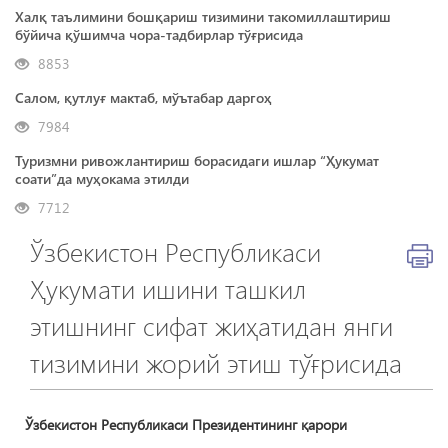
Халқ таълимини бошқариш тизимини такомиллаштириш
бўйича қўшимча чора-тадбирлар тўғрисида
8853
Салом, қутлуғ мактаб, мўътабар даргоҳ
7984
Туризмни ривожлантириш борасидаги ишлар “Ҳукумат
соати”да муҳокама этилди
7712
Ўзбекистон Республикаси
Ҳукумати ишини ташкил
этишнинг сифат жиҳатидан янги
тизимини жорий этиш тўғрисида
Ўзбекистон Республикаси Президентининг қарори