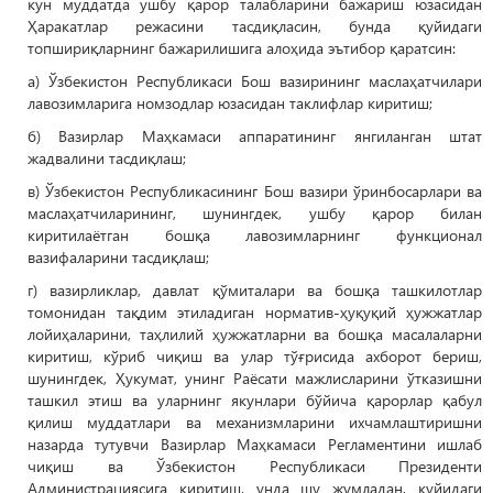
кун муддатда ушбу қарор талабларини бажариш юзасидан
Ҳаракатлар режасини тасдиқласин, бунда қуйидаги
топшириқларнинг бажарилишига алоҳида эътибор қаратсин:
а) Ўзбекистон Республикаси Бош вазирининг маслаҳатчилари
лавозимларига номзодлар юзасидан таклифлар киритиш;
б) Вазирлар Маҳкамаси аппаратининг янгиланган штат
жадвалини тасдиқлаш;
в) Ўзбекистон Республикасининг Бош вазири ўринбосарлари ва
маслаҳатчиларининг, шунингдек, ушбу қарор билан
киритилаётган бошқа лавозимларнинг функционал
вазифаларини тасдиқлаш;
г) вазирликлар, давлат қўмиталари ва бошқа ташкилотлар
томонидан тақдим этиладиган норматив-ҳуқуқий ҳужжатлар
лойиҳаларини, таҳлилий ҳужжатларни ва бошқа масалаларни
киритиш, кўриб чиқиш ва улар тўғрисида ахборот бериш,
шунингдек, Ҳукумат, унинг Раёсати мажлисларини ўтказишни
ташкил этиш ва уларнинг якунлари бўйича қарорлар қабул
қилиш муддатлари ва механизмларини ихчамлаштиришни
назарда тутувчи Вазирлар Маҳкамаси Регламентини ишлаб
чиқиш ва Ўзбекистон Республикаси Президенти
Администрациясига киритиш, унда шу жумладан, қуйидаги