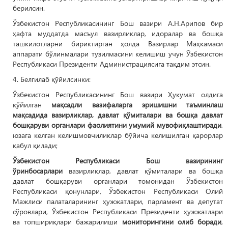
берилсин.
Ўзбекистон Республикасининг Бош вазири А.Н.Арипов бир
ҳафта муддатда масъул вазирликлар, идоралар ва бошқа
ташкилотларни бириктирган ҳолда Вазирлар Маҳкамаси
аппарати бўлинмалари тузилмасини келишиш учун Ўзбекистон
Республикаси Президенти Администрациясига тақдим этсин.
4. Белгилаб қўйилсинки:
Ўзбекистон Республикасининг Бош вазири Ҳукумат олдига
қўйилган
мақсадли вазифаларга эришишни таъминлаш
мақсадида вазирликлар, давлат қўмиталари ва бошқа давлат
бошқаруви органлари фаолиятини умумий мувофиқлаштиради
,
юзага келган келишмовчиликлар бўйича келишилган қарорлар
қабул қилади;
Ўзбекистон Республикаси Бош вазирининг
ўринбосарлари
вазирликлар, давлат қўмиталари ва бошқа
давлат бошқаруви органлари томонидан Ўзбекистон
Республикаси қонунлари, Ўзбекистон Республикаси Олий
Мажлиси палаталарининг ҳужжатлари, парламент ва депутат
сўровлари, Ўзбекистон Республикаси Президенти ҳужжатлари
ва топшириқлари бажарилиши
мониторингини олиб боради
,