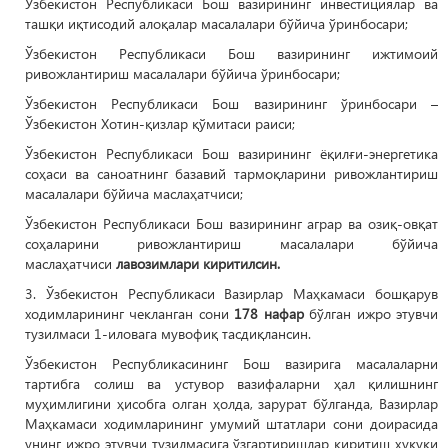
Ўзбекистон Республикаси Бош вазирининг инвестициялар ва
ташқи иқтисодий алоқалар масалалари бўйича ўринбосари;
Ўзбекистон Республикаси Бош вазирининг ижтимоий
ривожлантириш масалалари бўйича ўринбосари;
Ўзбекистон Республикаси Бош вазирининг ўринбосари –
Ўзбекистон Хотин-қизлар қўмитаси раиси;
Ўзбекистон Республикаси Бош вазирининг ёқилғи-энергетика
соҳаси ва саноатнинг базавий тармоқларини ривожлантириш
масалалари бўйича маслаҳатчиси;
Ўзбекистон Республикаси Бош вазирининг аграр ва озиқ-овқат
соҳаларини ривожлантириш масалалари бўйича
маслаҳатчиси
лавозимлари киритилсин.
3. Ўзбекистон Республикаси Вазирлар Маҳкамаси бошқарув
ходимларининг чекланган сони
178 нафар
бўлган ижро этувчи
тузилмаси 1-иловага мувофиқ тасдиқлансин.
Ўзбекистон Республикасининг Бош вазирига масалаларни
тартибга солиш ва устувор вазифаларни ҳал қилишнинг
муҳимлигини ҳисобга олган ҳолда, зарурат бўлганда, Вазирлар
Маҳкамаси ходимларининг умумий штатлари сони доирасида
унинг ижро этувчи тузилмасига ўзгартиришлар киритиш ҳуқуқи