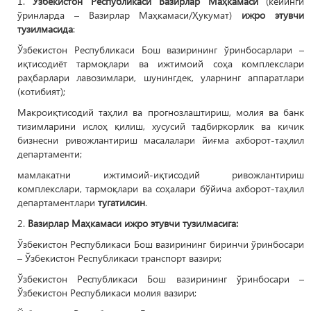
1.
Ўзбекистон Республикаси Вазирлар Маҳкамаси
(кейинги
ўринларда – Вазирлар Маҳкамаси/Ҳукумат)
ижро этувчи
тузилмасида
:
Ўзбекистон Республикаси Бош вазирининг ўринбосарлари –
иқтисодиёт тармоқлари ва ижтимоий соҳа комплекслари
раҳбарлари лавозимлари, шунингдек, уларнинг аппаратлари
(котибият);
Макроиқтисодий таҳлил ва прогнозлаштириш, молия ва банк
тизимларини ислоҳ қилиш, хусусий тадбиркорлик ва кичик
бизнесни ривожлантириш масалалари йиғма ахборот-таҳлил
департаменти;
мамлакатни ижтимоий-иқтисодий ривожлантириш
комплекслари, тармоқлари ва соҳалари бўйича ахборот-таҳлил
департаментлари
тугатилсин
.
2.
Вазирлар Маҳкамаси ижро этувчи тузилмасига:
Ўзбекистон Республикаси Бош вазирининг биринчи ўринбосари
– Ўзбекистон Республикаси транспорт вазири;
Ўзбекистон Республикаси Бош вазирининг ўринбосари –
Ўзбекистон Республикаси молия вазири;