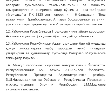
аппарати тузилмасини такомиллаштириш ва фаолияти
самарадорлигини оширишга доир қўшимча чора-тадбирлар
тўғрисида”ги ПҚ–3825-сон қарорининг 6-бандидаги “Бош
вазир, унинг ўринбосарлари, Аппарат бошқарувчиси ва унинг
ўринбосарлари бундан мустасно” сўзлари чиқариб ташлансин.
12. Ўзбекистон Республикаси Президентининг айрим қарорлари
4-иловага мувофиқ ўз кучини йўқотган деб ҳисоблансин.
13. Ўзбекистон Республикаси Адлия вазирлиги бир ой муддатда
қонун ҳужжатларига ушбу қарордан келиб чиқадиган
ўзгартириш ва қўшимчалар тўғрисида Вазирлар Маҳкамасига
таклифлар киритсин.
14. Мазкур қарорнинг ижросини назорат қилиш Ўзбекистон
Республикасининг Бош вазири А.Н.Арипов, Ўзбекистон
Республикаси Президенти Администрацияси раҳбари
З.Ш.Низомиддинов ва Ўзбекистон Республикаси Президенти
маслаҳатчисининг биринчи ўринбосари Б.М.Мавлонов
зиммасига юклансин.