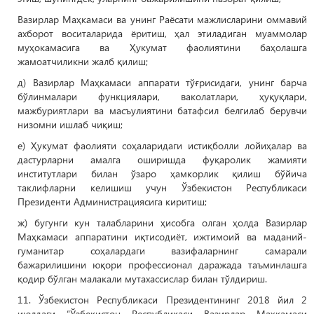
Вазирлар Маҳкамаси ва унинг Раёсати мажлисларини оммавий
ахборот воситаларида ёритиш, ҳал этиладиган муаммолар
муҳокамасига ва Ҳукумат фаолиятини баҳолашга
жамоатчиликни жалб қилиш;
д) Вазирлар Маҳкамаси аппарати тўғрисидаги, унинг барча
бўлинмалари функциялари, ваколатлари, ҳуқуқлари,
мажбуриятлари ва масъулиятини батафсил белгилаб берувчи
низомни ишлаб чиқиш;
е) Ҳукумат фаолияти соҳаларидаги истиқболли лойиҳалар ва
дастурларни амалга оширишда фуқаролик жамияти
институтлари билан ўзаро ҳамкорлик қилиш бўйича
таклифларни келишиш учун Ўзбекистон Республикаси
Президенти Администрациясига киритиш;
ж) бугунги кун талабларини ҳисобга олган ҳолда Вазирлар
Маҳкамаси аппаратини иқтисодиёт, ижтимоий ва маданий-
гуманитар соҳалардаги вазифаларнинг самарали
бажарилишини юқори профессионал даражада таъминлашга
қодир бўлган малакали мутахассислар билан тўлдириш.
11. Ўзбекистон Республикаси Президентининг 2018 йил 2
июлдаги “Ўзбекистон Республикаси Вазирлар Маҳкамаси