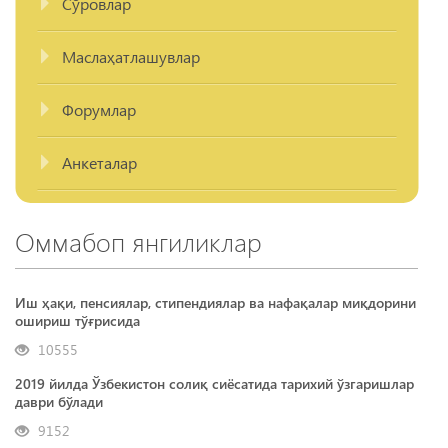
Сўровлар
Маслаҳатлашувлар
Форумлар
Анкеталар
Оммабоп янгиликлар
Иш ҳақи, пенсиялар, стипендиялар ва нафақалар миқдорини
ошириш тўғрисида
10555
2019 йилда Ўзбекистон солиқ сиёсатида тарихий ўзгаришлар
даври бўлади
9152