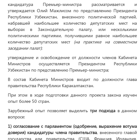
кандидатура Премьер-министра рассматривается и
утверждается Олий Мажлисом по представлению Президента
Республики Узбекистан, внесенного политической партией,
набравшей наибольшее количество депутатских мест на
выборах в Законодательную палату, или несколькими
политическими партиями, получившими равное наибольшее
количество депутатских мест
(на практике на совместном
заседании палат)
;
утверждение и освобождение от должности членов Кабинета
Министров осуществляется Президентом Республики
Узбекистан по представлению Премьер-министра;
В состав Кабинета Министров входит по должности глава
правительства Республики Каракалпакстан.
При этом в ходе подготовки данного проекта закона изучен
опыт более 50 стран.
Зарубежный опыт позволяет выделить
три подхода
в данном
вопросе:
1) согласование
с парламентом
(одобрение, выражение вотума
доверия) кандидатуры члена правительства
,
внесенного главой
государства или правительства (США, Франция, Ирландия,