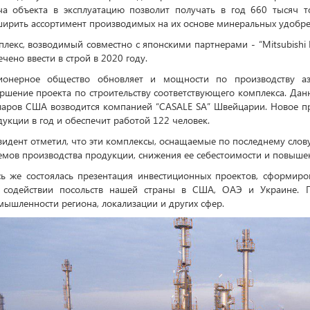
ча объекта в эксплуатацию позволит получать в год 660 тысяч 
ирить ассортимент производимых на их основе минеральных удобре
лекс, возводимый совместно с японскими партнерами - “Mitsubishi Hea
чено ввести в строй в 2020 году.
ионерное общество обновляет и мощности по производству аз
ершение проекта по строительству соответствующего комплекса. Да
ларов США возводится компанией “CASALE SA” Швейцарии. Новое пр
укции в год и обеспечит работой 122 человек.
идент отметил, что эти комплексы, оснащаемые по последнему слов
емов производства продукции, снижения ее себестоимости и повыше
сь же состоялась презентация инвестиционных проектов, сформиро
 содействии посольств нашей страны в США, ОАЭ и Украине. 
ышленности региона, локализации и других сфер.