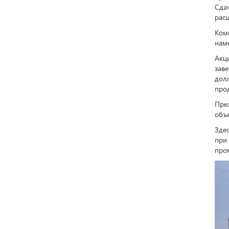
Сда
расш
Комп
наме
Акц
зав
дол
прод
През
объ
Зде
при
пром