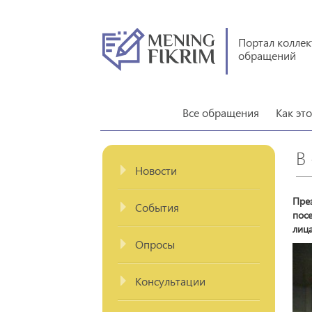
Портал колле
обращений
Все обращения
Как эт
В
Новости
Пре
События
пос
лиц
Опросы
Консультации