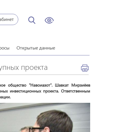
абинет
росы
Открытые данные
рупных проекта
ное общество "Навоиазот". Шавкат Мирзиёев
пных инвестиционных проекта. Ответственным
зации.