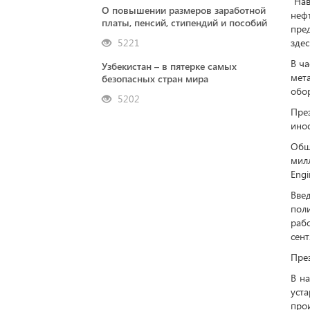
“Нав
О повышении размеров заработной
неф
платы, пенсий, стипендий и пособий
пре
5221
зде
В ча
Узбекистан – в пятерке самых
мет
безопасных стран мира
обо
5202
Пре
ино
Общ
мил
Engi
Вве
поли
раб
сент
Пре
В н
уста
про