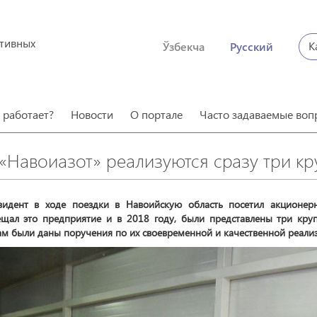
ктивных
К
Ўзбекча
Русский
о работает?
Новости
О портале
Часто задаваемые воп
 «Навоиазот» реализуются сразу три к
зидент в ходе поездки в Навоийскую область посетил акционер
ещал это предприятие и в 2018 году, были представлены три кру
ам были даны поручения по их своевременной и качественной реали