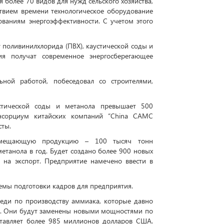
я более 70 видов для нужд сельского хозяйства,
ствием времени технологическое оборудование
ованиям энергоэффективности. С учетом этого
 поливинилхлорида (ПВХ), каустической соды и
ия получат современное энергосберегающее
ной работой, побеседовал со строителями,
устической соды и метанола превышает 500
нсорциум китайских компаний “China CAMC
исты.
замещающую продукцию – 100 тысяч тонн
етанола в год. Будет создано более 900 новых
 на экспорт. Предприятие намечено ввести в
емы подготовки кадров для предприятия.
реди по производству аммиака, которые давно
ции. Они будут заменены новыми мощностями по
ставляет более 985 миллионов долларов США.