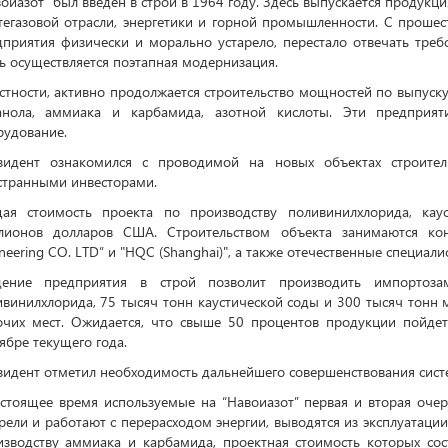
оиазот” был введен в строй в 1964 году. Здесь выпускается продукци
тегазовой отрасли, энергетики и горной промышленности. С проше
дприятия физически и морально устарело, перестало отвечать треб
сь осуществляется поэтапная модернизация.
стности, активно продолжается строительство мощностей по выпуску
анола, аммиака и карбамида, азотной кислоты. Эти предприят
рудование.
зидент ознакомился с проводимой на новых объектах строитель
странными инвесторами.
ая стоимость проекта по производству поливинилхлорида, ка
лионов долларов США. Строительством объекта занимаются ко
neering CO. LTD” и "HQC (Shanghai)", а также отечественные специал
дение предприятия в строй позволит производить импорто
винилхлорида, 75 тысяч тонн каустической соды и 300 тысяч тонн м
очих мест. Ожидается, что свыше 50 процентов продукции пойдет
ябре текущего года.
зидент отметил необходимость дальнейшего совершенствования сист
астоящее время используемые на “Навоиазот” первая и вторая оче
рели и работают с перерасходом энергии, выводятся из эксплуата
изводству аммиака и карбамида, проектная стоимость которых со