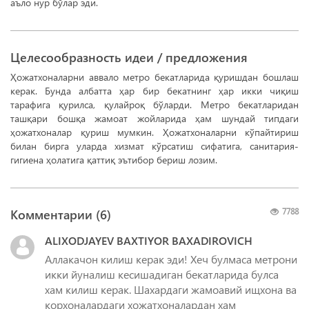
аъло нур бўлар эди.
Целесообразность идеи / предложения
Ҳожатхоналарни аввало метро бекатларида қуришдан бошлаш
керак. Бунда албатта ҳар бир бекатнинг ҳар икки чиқиш
тарафига қурилса, қулайроқ бўларди. Метро бекатларидан
ташқари бошқа жамоат жойларида ҳам шундай типдаги
ҳожатхоналар қуриш мумкин. Ҳожатхоналарни кўпайтириш
билан бирга уларда хизмат кўрсатиш сифатига, санитария-
гигиена ҳолатига қаттиқ эътибор бериш лозим.
Комментарии (
6
)
7788
ALIXODJAYEV BAXTIYOR BAXADIROVICH
Аллакачон килиш керак эди! Хеч булмаса метрони
икки йуналиш кесишадиган бекатларида булса
хам килиш керак. Шахардаги жамоавий ищхона ва
корхоналардаги хожатхоналардан хам