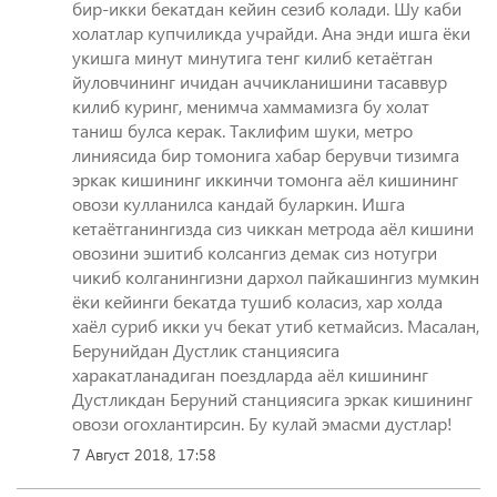
бир-икки бекатдан кейин сезиб колади. Шу каби
холатлар купчиликда учрайди. Ана энди ишга ёки
укишга минут минутига тенг килиб кетаётган
йуловчининг ичидан аччикланишини тасаввур
килиб куринг, менимча хаммамизга бу холат
таниш булса керак. Таклифим шуки, метро
линиясида бир томонига хабар берувчи тизимга
эркак кишининг иккинчи томонга аёл кишининг
овози кулланилса кандай буларкин. Ишга
кетаётганингизда сиз чиккан метрода аёл кишини
овозини эшитиб колсангиз демак сиз нотугри
чикиб колганингизни дархол пайкашингиз мумкин
ёки кейинги бекатда тушиб коласиз, хар холда
хаёл суриб икки уч бекат утиб кетмайсиз. Масалан,
Берунийдан Дустлик станциясига
харакатланадиган поездларда аёл кишининг
Дустликдан Беруний станциясига эркак кишининг
овози огохлантирсин. Бу кулай эмасми дустлар!
7 Август 2018, 17:58