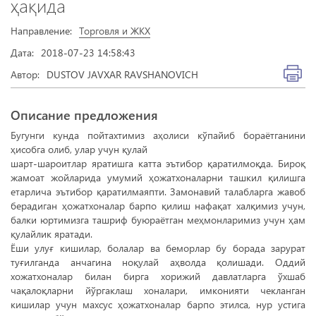
ҳақида
Направление:
Торговля и ЖКХ
Дата:
2018-07-23 14:58:43
Автор:
DUSTOV JAVXAR RAVSHANOVICH
Описание предложения
Бугунги кунда пойтахтимиз аҳолиси кўпайиб бораётганини
ҳисобга олиб, улар учун қулай
шарт-шароитлар яратишга катта эътибор қаратилмоқда. Бироқ
жамоат жойларида умумий ҳожатхоналарни ташкил қилишга
етарлича эътибор қаратилмаяпти. Замонавий талабларга жавоб
берадиган ҳожатхоналар барпо қилиш нафақат халқимиз учун,
балки юртимизга ташриф буюраётган меҳмонларимиз учун ҳам
қулайлик яратади.
Ёши улуғ кишилар, болалар ва беморлар бу борада зарурат
туғилганда анчагина ноқулай аҳволда қолишади. Оддий
хожатхоналар билан бирга хорижий давлатларга ўхшаб
чақалоқларни йўргаклаш хоналари, имконияти чекланган
кишилар учун махсус ҳожатхоналар барпо этилса, нур устига