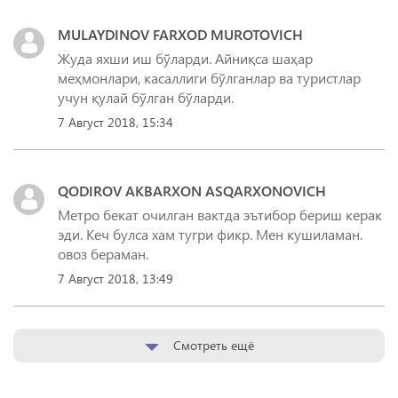
MULAYDINOV FARXOD MUROTOVICH
Жуда яхши иш бўларди. Айниқса шаҳар
меҳмонлари, касаллиги бўлганлар ва туристлар
учун қулай бўлган бўларди.
7 Август 2018, 15:34
QODIROV AKBARXON ASQARXONOVICH
Метро бекат очилган вактда эътибор бериш керак
эди. Кеч булса хам тугри фикр. Мен кушиламан.
овоз бераман.
7 Август 2018, 13:49
Смотреть ещё