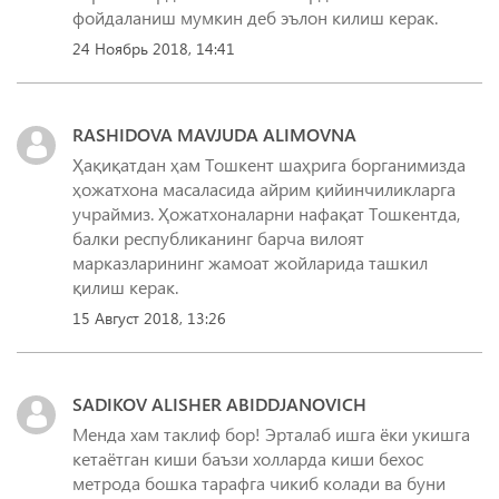
фойдаланиш мумкин деб эълон килиш керак.
24 Ноябрь 2018, 14:41
RASHIDOVA MAVJUDA ALIMOVNA
Ҳақиқатдан ҳам Тошкент шаҳрига борганимизда
ҳожатхона масаласида айрим қийинчиликларга
учраймиз. Ҳожатхоналарни нафақат Тошкентда,
балки республиканинг барча вилоят
марказларининг жамоат жойларида ташкил
қилиш керак.
15 Август 2018, 13:26
SADIKOV ALISHER ABIDDJANOVICH
Менда хам таклиф бор! Эрталаб ишга ёки укишга
кетаётган киши баъзи холларда киши бехос
метрода бошка тарафга чикиб колади ва буни