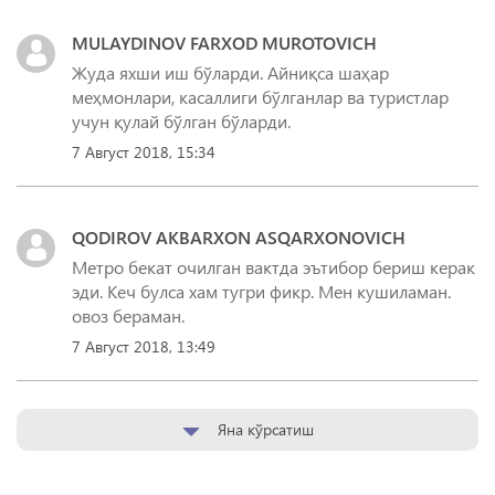
MULAYDINOV FARXOD MUROTOVICH
Жуда яхши иш бўларди. Айниқса шаҳар
меҳмонлари, касаллиги бўлганлар ва туристлар
учун қулай бўлган бўларди.
7 Август 2018, 15:34
QODIROV AKBARXON ASQARXONOVICH
Метро бекат очилган вактда эътибор бериш керак
эди. Кеч булса хам тугри фикр. Мен кушиламан.
овоз бераман.
7 Август 2018, 13:49
Яна кўрсатиш