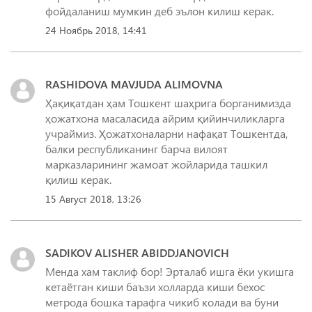
фойдаланиш мумкин деб эълон килиш керак.
24 Ноябрь 2018, 14:41
RASHIDOVA MAVJUDA ALIMOVNA
Ҳақиқатдан ҳам Тошкент шаҳрига борганимизда
ҳожатхона масаласида айрим қийинчиликларга
учраймиз. Ҳожатхоналарни нафақат Тошкентда,
балки республиканинг барча вилоят
марказларининг жамоат жойларида ташкил
қилиш керак.
15 Август 2018, 13:26
SADIKOV ALISHER ABIDDJANOVICH
Менда хам таклиф бор! Эрталаб ишга ёки укишга
кетаётган киши баъзи холларда киши бехос
метрода бошка тарафга чикиб колади ва буни