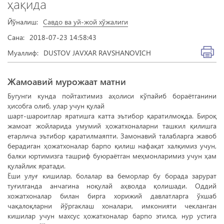
ҳақида
Йўналиш:
Савдо ва уй-жой хўжалиги
Сана:
2018-07-23 14:58:43
Муаллиф:
DUSTOV JAVXAR RAVSHANOVICH
Жамоавий мурожаат матни
Бугунги кунда пойтахтимиз аҳолиси кўпайиб бораётганини
ҳисобга олиб, улар учун қулай
шарт-шароитлар яратишга катта эътибор қаратилмоқда. Бироқ
жамоат жойларида умумий ҳожатхоналарни ташкил қилишга
етарлича эътибор қаратилмаяпти. Замонавий талабларга жавоб
берадиган ҳожатхоналар барпо қилиш нафақат халқимиз учун,
балки юртимизга ташриф буюраётган меҳмонларимиз учун ҳам
қулайлик яратади.
Ёши улуғ кишилар, болалар ва беморлар бу борада зарурат
туғилганда анчагина ноқулай аҳволда қолишади. Оддий
хожатхоналар билан бирга хорижий давлатларга ўхшаб
чақалоқларни йўргаклаш хоналари, имконияти чекланган
кишилар учун махсус ҳожатхоналар барпо этилса, нур устига