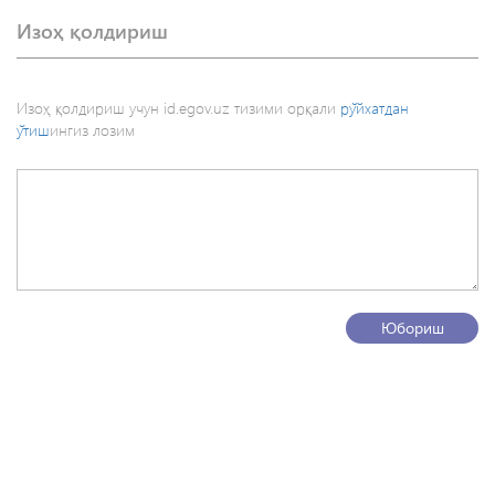
Изоҳ қолдириш
Изоҳ қолдириш учун id.egov.uz тизими орқали
рўйхатдан
ўтиш
ингиз лозим
Юбориш