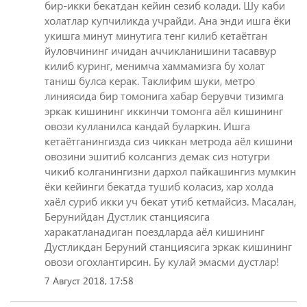
бир-икки бекатдан кейин сезиб колади. Шу каби
холатлар купчиликда учрайди. Ана энди ишга ёки
укишга минут минутига тенг килиб кетаётган
йуловчининг ичидан аччикланишини тасаввур
килиб куринг, менимча хаммамизга бу холат
таниш булса керак. Таклифим шуки, метро
линиясида бир томонига хабар берувчи тизимга
эркак кишининг иккинчи томонга аёл кишининг
овози кулланилса кандай буларкин. Ишга
кетаётганингизда сиз чиккан метрода аёл кишини
овозини эшитиб колсангиз демак сиз нотугри
чикиб колганингизни дархол пайкашингиз мумкин
ёки кейинги бекатда тушиб коласиз, хар холда
хаёл суриб икки уч бекат утиб кетмайсиз. Масалан,
Берунийдан Дустлик станциясига
харакатланадиган поездларда аёл кишининг
Дустликдан Беруний станциясига эркак кишининг
овози огохлантирсин. Бу кулай эмасми дустлар!
7 Август 2018, 17:58