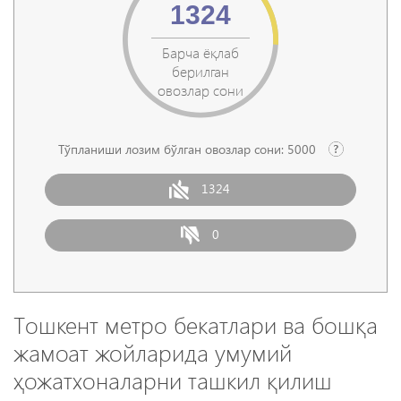
1324
Барча ёқлаб
берилган
овозлар сони
Тўпланиши лозим бўлган овозлар сони:
5000
1324
0
Тошкент метро бекатлари ва бошқа
жамоат жойларида умумий
ҳожатхоналарни ташкил қилиш