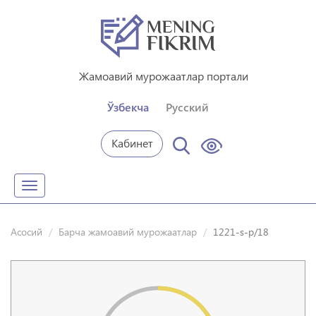
Жамоавий мурожаатлар портали
Ўзбекча
Русский
Кабинет
Toggle
navigation
Асосий
Барча жамоавий мурожаатлар
1221-s-p/18