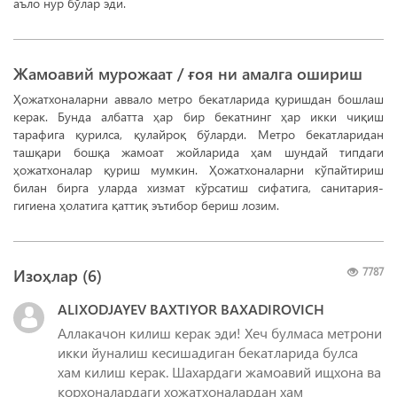
аъло нур бўлар эди.
Жамоавий мурожаат / ғоя ни амалга ошириш
Ҳожатхоналарни аввало метро бекатларида қуришдан бошлаш
керак. Бунда албатта ҳар бир бекатнинг ҳар икки чиқиш
тарафига қурилса, қулайроқ бўларди. Метро бекатларидан
ташқари бошқа жамоат жойларида ҳам шундай типдаги
ҳожатхоналар қуриш мумкин. Ҳожатхоналарни кўпайтириш
билан бирга уларда хизмат кўрсатиш сифатига, санитария-
гигиена ҳолатига қаттиқ эътибор бериш лозим.
Изоҳлар (
6
)
7787
ALIXODJAYEV BAXTIYOR BAXADIROVICH
Аллакачон килиш керак эди! Хеч булмаса метрони
икки йуналиш кесишадиган бекатларида булса
хам килиш керак. Шахардаги жамоавий ищхона ва
корхоналардаги хожатхоналардан хам