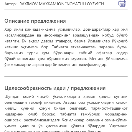
Автор:
RAXIMOV MAXKAMJON INOYATULLOYEVICH
Описание предложения
Ҳар йили қанчадан-қанча ўсимликлар, дов-дарахтлар ҳар хил
касалликлардан ва инсонларнинг аралашувидан нобуд бўлиб
кетяпти. Бу аҳвол давом этаверса, барча ўсимликлар йўқолиб
кетиши эҳтимоли бор. Табиатга етказилаётган зарарни бугун
барчамиз турли қум бўронлари, табиий офатлар содир
бўлаётганлигида ҳам кўришимиз мумкин. Менинг ўйлашимча
ўсимликларни асраш ҳар биримизнинг вазифамиздир.
Целесообразность идеи / предложения
Шундан келиб чиқиб, ўсимликларни ҳимоя қилиш кунини
белгилашни таклиф қиламан. Агарда биз ўсимликларни ҳимоя
қилиш кунини қонун билан белгилаб, тарғибот-ташвиқот
ишларини олиб борсак, табиатга ғамхўрлик чораларини
оширсак, республикамиздаги ўсимликлар оламини озми-кўпми
ҳимоя қилишга ўз ҳиссамизни қўшган бўлардик. Унутманг,
ўсимликлар ва дов-дарахтлар ҳаётимиз манбаидир.