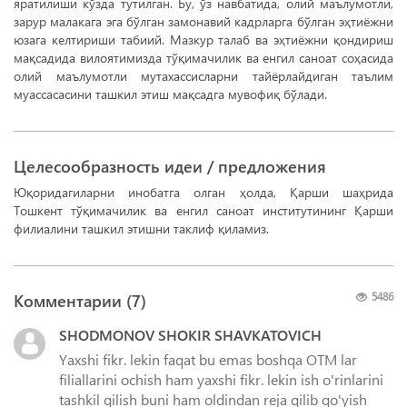
яратилиши кўзда тутилган. Бу, ўз навбатида, олий маълумотли,
зарур малакага эга бўлган замонавий кадрларга бўлган эҳтиёжни
юзага келтириши табиий. Мазкур талаб ва эҳтиёжни қондириш
мақсадида вилоятимизда тўқимачилик ва енгил саноат соҳасида
олий маълумотли мутахассисларни тайёрлайдиган таълим
муассасасини ташкил этиш мақсадга мувофиқ бўлади.
Целесообразность идеи / предложения
Юқоридагиларни инобатга олган ҳолда, Қарши шаҳрида
Тошкент тўқимачилик ва енгил саноат институтининг Қарши
филиалини ташкил этишни таклиф қиламиз.
Комментарии (
7
)
5486
SHODMONOV SHOKIR SHAVKATOVICH
Yaxshi fikr. lekin faqat bu emas boshqa OTM lar
filiallarini ochish ham yaxshi fikr. lekin ish o'rinlarini
tashkil qilish buni ham oldindan reja qilib qo'yish