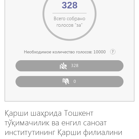
328
Всего собрано
голосов "за"
Необходимое количество голосов:
10000
328
0
Қарши шаҳрида Тошкент
тўқимачилик ва енгил саноат
институтининг Қарши филиалини