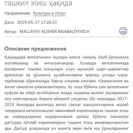
ташкил этиш ҳақида
Направление:
Культура и спорт
Дата:
2019-05-17 17:26:33
Автор:
MALLAYEV ALISHER RAJABALIYEVICH
Описание предложения
Қашқадарё вилоятининг ёшлари илмга чанқоқ, ўқиб-ўрганишга
иштиёқманд ва интилувчандир. Ҳозирда вилоятимизда
ёшларнинг таълим олишлари учун муносиб шарт-шароитлар
яратилган ва қўшимча қулайликларни яратиш устида чора-
тадбирлар кўрилмоқда. Барча соҳалар сингари, тўқимачилик ва
енгил саноатни ривожлантириш, бу соҳа бўйича ҳам вилоятнинг
нуфузи ва обрў-эътиборини янада ошириш вилоят ёшларининг
эзгу ниятларидан бирига айланиб улгурган. Шу мақсадда, 2017-
2019 йилларда вилоятда енгил саноат маҳсулотларини ишлаб
чиқаришга ихтисослашган замонавий корхоналарни ташкил этиш
ва мавжудларини модернизация қилиш бўйича манзилли
дастурда кўплаб корхоналарни ташкил этиш режалаштирилган
эди. Дастур доирасида уч мингга яқин янги иш ўринларининг