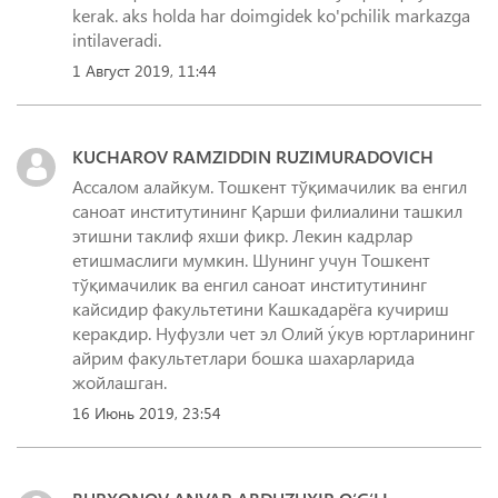
kerak. aks holda har doimgidek ko'pchilik markazga
1 Август 2019, 11:44
KUCHAROV RAMZIDDIN RUZIMURADOVICH
Ассалом алайкум. Тошкент тўқимачилик ва енгил
саноат институтининг Қарши филиалини ташкил
этишни таклиф яхши фикр. Лекин кадрлар
етишмаслиги мумкин. Шунинг учун Тошкент
тўқимачилик ва енгил саноат институтининг
кайсидир факультетини Кашкадарёга кучириш
керакдир. Нуфузли чет эл Олий у́кув юртларининг
айрим факультетлари бошка шахарларида
жойлашган.
16 Июнь 2019, 23:54