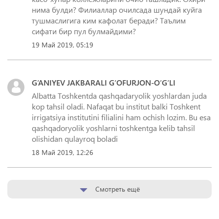
нима булди? Филиаллар очилсада шундай куйга
тушмаслигига ким кафолат беради? Таълим
сифати бир пул булмайдими?
19 Май 2019, 05:19
G‘ANIYEV JAKBARALI G‘OFURJON-O‘G‘LI
Albatta Toshkentda qashqadaryolik yoshlardan juda
kop tahsil oladi. Nafaqat bu institut balki Toshkent
irrigatsiya institutini filialini ham ochish lozim. Bu esa
qashqadoryolik yoshlarni toshkentga kelib tahsil
olishidan qulayroq boladi
18 Май 2019, 12:26
Смотреть ещё