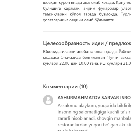
шовқин-сурон янада авж олиб кетади. Қонунл
бўлишига қарамай, айрим фуқаролар уларг
таъқиқларни қўпол тарзда бузмоқда. Тур
ҳолатларнинг олдини олиб бўлмаяпти.
Целесообразность идеи / предло
Юқоридагиларни инобатга олган ҳолда, Ўзбек
моддаси 1-қисмида белгиланган “Тунги вақт
кунлари 22.00 дан 10.00 гача, иш кунлари 21.
Комментарии (
10
)
ASHURMAHMATOV SARVAR ISROIL
Assalomu alaykum, yuqorida bildir
insonning salomatligiga kuchli ta'si
zararli hisoblanadi, shovqin manbala
restoranlardan yuqori bo'lgan akusti
ta'sir ko'rsatadi.