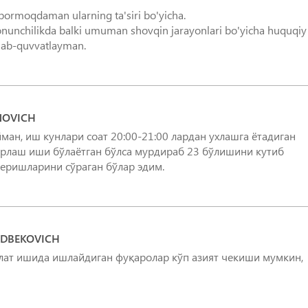
bormoqdaman ularning ta'siri bo'yicha.
nunchilikda balki umuman shovqin jarayonlari bo'yicha huquqiy
'llab-quvvatlayman.
NOVICH
йман, иш кунлари соат 20:00-21:00 лардан ухлашга ётадиган
ирлаш иши бўлаётган бўлса мурдираб 23 бўлишини кутиб
беришларини сўраган бўлар эдим.
DBEKOVICH
влат ишида ишлайдиган фуқаролар кўп азият чекиши мумкин,