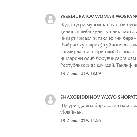
YESEMURATOV WOMAR WOSPAN
Жуда тугри мурожаат, вақтни бунд
қилиш, шанба куни тушлик пайтиг
чиқартирмаслик таклифини берама
(байрам кунлари) ўз уйингизда да
таъмирлаш ишлари олиб борилаётг
ишларини олиб борувчиларга ҳам 
Республикасида шундай. Таклиф 
19 Июль 2019, 18:09
SHAXOBIDDINOV YAXYO SHOPAT
Шу ўринда яна бир асосий нарса 
ўйлайман...
19 Июль 2019, 13:56