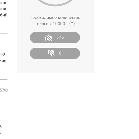
нган
нган
лбий
Необходимое количество
голосов:
10000
576
0
192-
олиш
5740
a
,
y