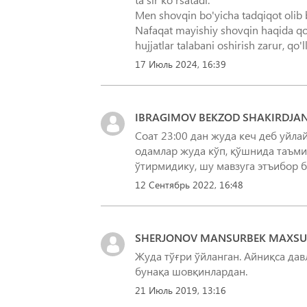
Men shovqin bo'yicha tadqiqot olib 
Nafaqat mayishiy shovqin haqida qo
hujjatlar talabani oshirish zarur, qo
17 Июль 2024, 16:39
IBRAGIMOV BEKZOD SHAKIRDJA
Соат 23:00 дан жуда кеч деб уйла
одамлар жуда кўп, қўшнида таъм
ўтирмидику, шу мавзуга этъибор 
12 Сентябрь 2022, 16:48
SHERJONOV MANSURBEK MAXSU
Жуда тўғри ўйланган. Айниқса да
21 Июль 2019, 13:16