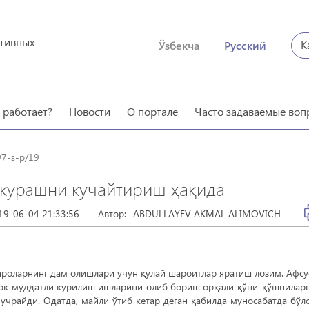
ктивных
К
Ўзбекча
Русский
о работает?
Новости
О портале
Часто задаваемые воп
97-s-p/19
курашни кучайтириш ҳақида
19-06-04 21:33:56
Автор:
ABDULLAYEV AKMAL ALIMOVICH
қароларнинг дам олишлари учун қулай шароитлар яратиш лозим. Афсу
узоқ муддатли қурилиш ишларини олиб бориш орқали қўни-қўшнилар
учрайди. Одатда, майли ўтиб кетар деган қабилда муносабатда бўлс