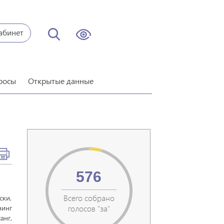
абинет
росы
Открытые данные
576
Всего собрано
ски,
нинг
голосов "за"
анг,