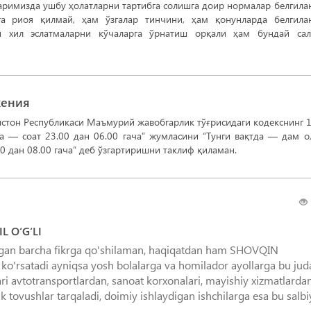
аримизда ушбу ҳолатларни тартибга солишга доир нормалар белгила
а риоя қилмай, ҳам ўзгалар тинчини, ҳам қонунларда белгила
ли хил эслатмаларни кўчаларга ўрнатиш орқали ҳам бундай са
жения
истон Республикаси Маъмурий жавобгарлик тўғрисидаги кодекснинг 
да — соат 23.00 дан 06.00 гача” жумласини “Тунги вақтда — дам 
00 дан 08.00 гача” деб ўзгартиришни таклиф қиламан.
 O‘G‘LI
ilgan barcha fikrga qo'shilaman, haqiqatdan ham SHOVQIN
r ko'rsatadi ayniqsa yosh bolalarga va homilador ayollarga bu jud
ri avtotransportlardan, sanoat korxonalari, mayishiy xizmatlardan
k tovushlar tarqaladi, doimiy ishlaydigan ishchilarga esa bu salbi