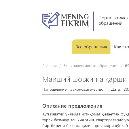
Портал колле
обращений
Все обращения
Как эт
Главная
Все коллективные обращения
6
Маиший шовқинга қарши 
Направление:
Законодательство
Дата:
20
Описание предложения
Кўп қаватли уйларда истиқомат қилаётган фу
турли базмлар ташкил этиш, квартираларда 
бир-бирини безовта қилиш ҳолатлари кўплаб 