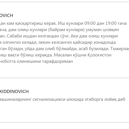
OVICH
ан хам қисқартириш керак. Иш кунлари 09:00 дан 19:00 гача
ача, дам олиш кунлари (байрам кунлари) умуман шовқин
н. Сабаби ишдан келгандан сўнг, ёки дам олиш кунлари
м олгингиз келади, лекин келсангиз қайсидир хонадонда
ан бўлади, уйда дам олиб бўлмайди, асаб бузилади. Тъмирл
иш вақти бўлиш керакда. Масалан кўшни Қозоғистон
иноботга олинишини тарафдориман
XIDDINOVICH
:машиналарнинг сигнализацияси алоҳида этиборга лойиқ деб