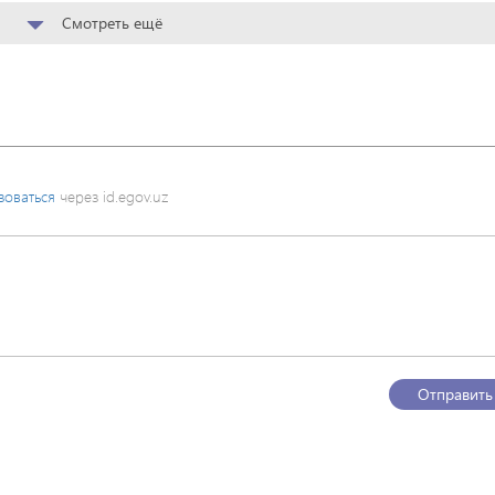
Смотреть ещё
зоваться
через id.egov.uz
Отправить