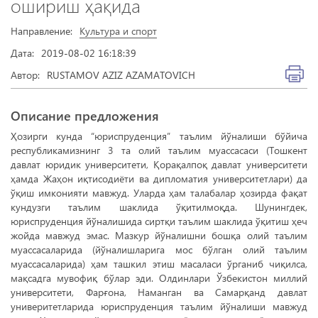
ошириш ҳақида
Направление:
Культура и спорт
Дата:
2019-08-02 16:18:39
Автор:
RUSTAMOV AZIZ AZAMATOVICH
Описание предложения
Ҳозирги кунда “юриспруденция” таълим йўналиши бўйича
республикамизнинг 3 та олий таълим муассасаси (Тошкент
давлат юридик университети, Қорақалпоқ давлат университети
ҳамда Жаҳон иқтисодиёти ва дипломатия университетлари) да
ўқиш имконияти мавжуд. Уларда ҳам талабалар ҳозирда фақат
кундузги таълим шаклида ўқитилмоқда. Шунингдек,
юриспруденция йўналишида сиртқи таълим шаклида ўқитиш ҳеч
жойда мавжуд эмас. Мазкур йўналишни бошқа олий таълим
муассасаларида (йўналишларига мос бўлган олий таълим
муассасаларида) ҳам ташкил этиш масаласи ўрганиб чиқилса,
мақсадга мувофиқ бўлар эди. Олдинлари Ўзбекистон миллий
университети, Фарғона, Наманган ва Самарқанд давлат
универитетларида юриспруденция таълим йўналиши мавжуд