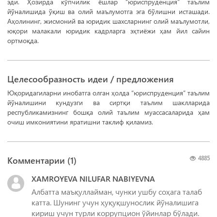
эди. Ҳозирда кўпчилик ёшлар “юриспруденция” таълим
йўналишида ўқиш ва олий маълумотга эга бўлишни исташади.
Аҳолининг, жисмоний ва юридик шахсларнинг олий маълумотли,
юқори малакали юридик кадрларга эҳтиёжи ҳам йил сайин
ортмоқда.
Целесообразность идеи / предложения
Юқоридагиларни инобатга олган ҳолда “юриспруденция” таълим
йўналишини кундузги ва сиртқи таълим шаклларида
республикамизнинг бошқа олий таълим муассасаларида ҳам
очиш имкониятини яратишни таклиф қиламиз.
Комментарии (
1
)
4885
XAMROYEVA NILUFAR NABIYEVNA
Албатта маъқуллайман, чунки ушбу соҳага талаб
катта. Шунинг учун ҳуқуқшунослик йўналишига
кириш учун турли коррупцион ўйинлар бўлади.