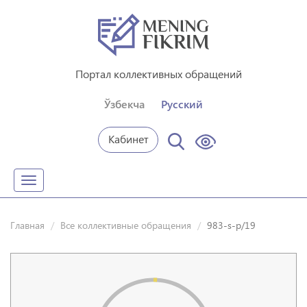
Портал коллективных обращений
Ўзбекча
Русский
Кабинет
Toggle
navigation
Главная
Все коллективные обращения
983-s-p/19