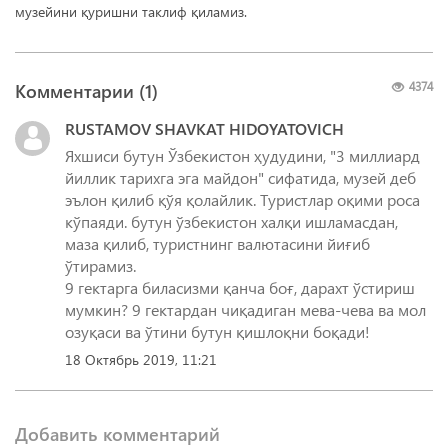
музейини қуришни таклиф қиламиз.
Комментарии (
1
)
4374
RUSTAMOV SHAVKAT HIDOYATOVICH
Яхшиси бутун Ўзбекистон ҳудудини, "3 миллиард
йиллик тарихга эга майдон" сифатида, музей деб
эълон қилиб қўя қолайлик. Туристлар оқими роса
кўпаяди. бутун ўзбекистон халқи ишламасдан,
маза қилиб, туристнинг валютасини йиғиб
ўтирамиз.
9 гектарга биласизми қанча боғ, дарахт ўстириш
мумкин? 9 гектардан чиқадиган мева-чева ва мол
озуқаси ва ўтини бутун қишлоқни боқади!
18 Октябрь 2019, 11:21
Добавить комментарий