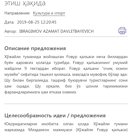
этиш ҳақида
Направление:
Культура и спорт
Дата:
2019-08-25 12:20:45
Автор:
IBRAGIMOV AZAMAT DAVLETBAYEVICH
Описание предложения
Хўжайли туманида жойлашган Ғовур қалъаси неча йиллардан
буён қаровсиз ҳолатда турибди. Ғовур қалъасининг умумий
майдони 9 гектардан иборат. Ғовур қалъани “очиқ осмон
музейи” сифатида ташкил қилишса, мақсадга мувофиқ бўлар эди.
Шу билан биргаликда, ташриф буюрувчи туристларнинг сони
ҳам ошади. Шу орқали, биз ўз шонли тарихимизни
фарзандларимизга ҳам етказа оламиз.
Целесообразность идеи / предложения
Юқоридагиларни инобатга олган ҳолда Хўжайли тумани
марказида Миздахкон мажмуаси (Хўжайли Ғовур қалъаси)