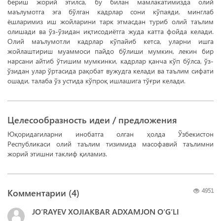
бериш жорий этилса, бу билан мамлакатимизда олий
маълумотга эга бўлган кадрлар сони кўпаяди, минглаб
ёшларимиз иш жойларини тарк этмасдан туриб олий таълим
олишади ва ўз-ўзидан иқтисодиётга жуда катта фойда келади.
Олий маълумотли кадрлар кўпайиб кетса, уларни ишга
жойлаштириш муаммоси пайдо бўлиши мумкин, лекин бир
нарсани айтиб ўтишим мумкинки, кадрлар қанча кўп бўлса, ўз-
ўзидан улар ўртасида рақобат вужудга келади ва таълим сифати
ошади, талаба ўз устида кўпроқ ишлашига тўғри келади.
Целесообразность идеи / предложения
Юқоридагиларни инобатга олган ҳолда Ўзбекистон
Республикаси олий таълим тизимида масофавий таълимни
жорий этишни таклиф қиламиз.
Комментарии (
4
)
4951
JO‘RAYEV XOJIAKBAR ADXAMJON O‘G‘LI