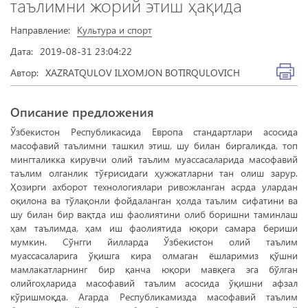
таълимни жорий этиш ҳақида
Направление:
Культура и спорт
Дата:
2019-08-31 23:04:22
Автор:
XAZRATQULOV ILXOMJON BOTIRQULOVICH
Описание предложения
Ўзбекистон Республикасида Европа стандартлари асосида
масофавий таълимни ташкил этиш, шу билан биргаликда, топ
мингталикка кирувчи олий таълим муассасаларида масофавий
таълим олганлик тўғрисидаги ҳужжатларни тан олиш зарур.
Ҳозирги ахборот технологиялари ривожланган асрда улардан
оқилона ва тўлақонли фойдаланган ҳолда таълим сифатини ва
шу билан бир вақтда иш фаолиятини олиб боришни таминлаш
ҳам таълимда, ҳам иш фаолиятида юқори самара бериши
мумкин. Сўнгги йилларда Ўзбекистон олий таълим
муассасаларига ўқишга кира олмаган ёшларимиз қўшни
мамлакатларнинг бир қанча юқори мавқега эга бўлган
олийгоҳларида масофавий таълим асосида ўқишни афзал
кўришмоқда. Агарда Республикамизда масофавий таълим