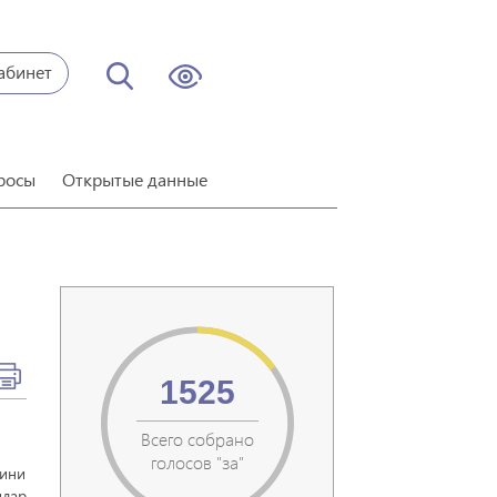
абинет
росы
Открытые данные
1525
Всего собрано
голосов "за"
нини
илар