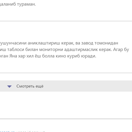
аланиб тураман.
тушунчасини аниклаштириш керак, ва завод томонидан
иш таблоси билан мониторни адаштирмаслик керак. Агар бу
ган Яна хар хил ёш болла кино куриб юради.
Смотреть ещё