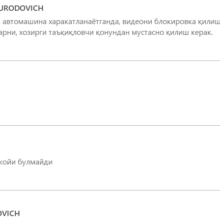
URODOVICH
 автомашина харакатланаётганда, видеони блокировка қили
рни, хозирги таъқиқловчи қонундан мустасно қилиш керак.
жойи булмайди
OVICH