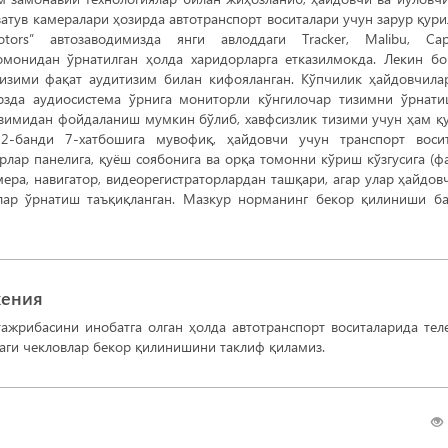
затув камералари ҳозирда автотранспорт воситалари учун зарур қур
otors” автозаводимизда янги авлоддаги Tracker, Malibu, Cap
монидан ўрнатилган ҳолда харидорларга етказилмокда. Лекин б
тизими фақат аудитизим билан кифояланган. Кўпчилик ҳайдовчила
рзда аудиосистема ўрнига мониторли кўнгилочар тизимни ўрнат
изимидан фойдаланиш мумкин бўлиб, хавфсизлик тизими учун ҳам қ
12-банди 7-хатбошига мувофиқ, ҳайдовчи учун транспорт воси
рлар панелига, қуёш соябонига ва орқа томонни кўриш кўзгусига (ф
ера, навигатор, видеорегистраторлардан ташқари, агар улар ҳайдов
лар ўрнатиш таъқиқланган. Мазкур норманинг бекор қилиниши б
жения
ажрибасини инобатга олган ҳолда автотранспорт воситаларида тел
ги чекловлар бекор қилинишини таклиф қиламиз.