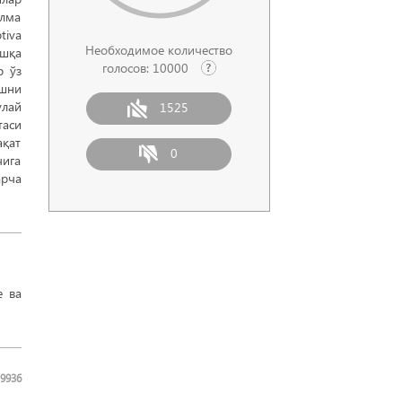
илма
tiva
Необходимое количество
ошқа
голосов:
10000
р ўз
ишни
улай
1525
таси
ақат
0
чига
арча
е ва
9936