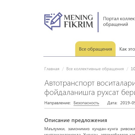
Портал колле
обращений
Все обращения
Как эт
Главная
Все коллективные обращения
1
Автотранспорт воситалар
фойдаланишга рухсат бер
Направление:
Безопасность
Дата:
2019-0
Описание предложения
Маълумки, замонимиз кундан-кунга ривожл
мустаҳкамламокда. Хусусан, автомобиллар ҳа