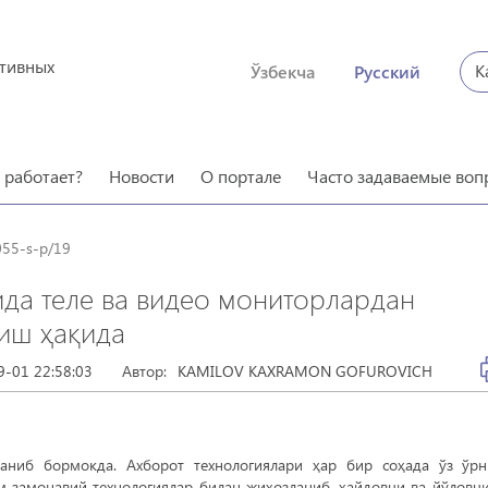
ктивных
К
Ўзбекча
Русский
о работает?
Новости
О портале
Часто задаваемые воп
055-s-p/19
ида теле ва видео мониторлардан
иш ҳақида
9-01 22:58:03
Автор:
KAMILOV KAXRAMON GOFUROVICH
аниб бормокда. Ахборот технологиялари ҳар бир соҳада ўз ўр
м замонавий технологиялар билан жиҳозланиб, ҳайдовчи ва йўловч