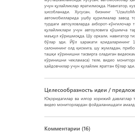
учун қулайликлар яратилмоқда. Навигатор, ку
ҳисобланади. Хусусан, бизнинг “UzautoM
автомобилларида ушбу қурилмалар завод то
турдаги автоуловларда ахборот-кўнгилочар 
қулайликлари учун автоуловига қўшимча та
маъқул кўришмоқда. Шу оркали, навигатор т
бўлар эди. Йўл ҳаракати қоидаларининг 
салонининг олд қисмига, шу жумладан, прибо
ташқи кўринишни тасвирга оладиган видеокам
кўринишни чекламаса) теле, видео монитор
ҳайдовчилар учун қулайлик яратган бўлар эди.
Целесообразность идеи / предло
Юқоридагилар ва илғор хорижий давлатлар т
видео мониторлардан фойдаланишдаги амалда
Комментарии (
16
)