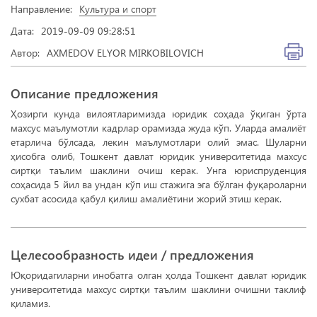
Направление:
Культура и спорт
Дата:
2019-09-09 09:28:51
Автор:
AXMEDOV ELYOR MIRKOBILOVICH
Описание предложения
Ҳозирги кунда вилоятларимизда юридик соҳада ўқиган ўрта
махсус маълумотли кадрлар орамизда жуда кўп. Уларда амалиёт
етарлича бўлсада, лекин маълумотлари олий эмас. Шуларни
ҳисобга олиб, Тошкент давлат юридик университетида махсус
сиртқи таълим шаклини очиш керак. Унга юриспруденция
соҳасида 5 йил ва ундан кўп иш стажига эга бўлган фуқароларни
сухбат асосида қабул қилиш амалиётини жорий этиш керак.
Целесообразность идеи / предложения
Юқоридагиларни инобатга олган ҳолда Тошкент давлат юридик
университетида махсус сиртқи таълим шаклини очишни таклиф
қиламиз.