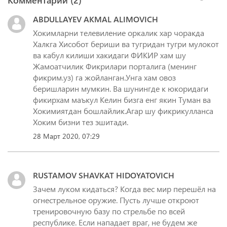
ABDULLAYEV AKMAL ALIMOVICH
Хокимларни телевиление оркалик хар чоракда
Халкга Хисобот бериши ва тугридан тугри мулокот
ва кабул килиши хакидаги ФИКИР хам шу
Жамоатчилик Фикрилари порталига (менинг
фикрим.уз) га жойланган.Унга хам овоз
беришларин мумкин. Ва шунингде к юкоридаги
фикирхам маъкул Келин бизга енг якин Туман ва
Хокимиятдан бошлайлик.Агар шу фикрикулланса
Хоким бизни тез эшитади.
28 Март 2020, 07:29
RUSTAMOV SHAVKAT HIDOYATOVICH
Зачем луком кидаться? Когда вес мир перешёл на
огнестрельное оружие. Пусть лучше откроют
тренировочную базу по стрельбе по всей
республике. Если нападает враг, не будем же