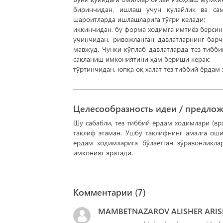
биринчидан, ишлаш учун қулайлик ва са
шароитларда ишлашларига тўғри келади;
иккинчидан, бу форма ходимга имтиёз берсинк
учинчидан, ривожланган давлатларнинг бар
мавжуд. Чунки кўплаб давлатларда тез тибб
сақланиш имкониятини ҳам бериши керак;
тўртинчидан, юпқа оқ халат тез тиббий ёрдам
Целесообразность идеи / предло
Шу сабабли, тез тиббий ёрдам ходимлари (вр
таклиф этаман. Ушбу таклифнинг амалга ош
ёрдам ходимларига бўлаётган зўравонликла
имконият яратади.
Комментарии (
7
)
MAMBETNAZAROV ALISHER ARIS