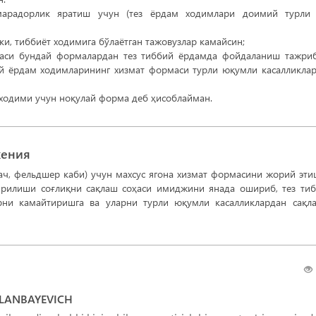
марадорлик яратиш учун (тез ёрдам ходимлари доимий турли 
и, тиббиёт ходимига бўлаётган тажовузлар камайсин;
часи бундай формалардан тез тиббий ёрдамда фойдаланиш тажри
ий ёрдам ходимларининг хизмат формаси турли юқумли касалликла
 ходими учун ноқулай форма деб ҳисоблайман.
жения
ач, фельдшер каби) учун махсус ягона хизмат формасини жорий эт
ирилиши соғлиқни сақлаш соҳаси имиджини янада ошириб, тез ти
рни камайтиришга ва уларни турли юқумли касалликлардан сақл
LANBAYEVICH