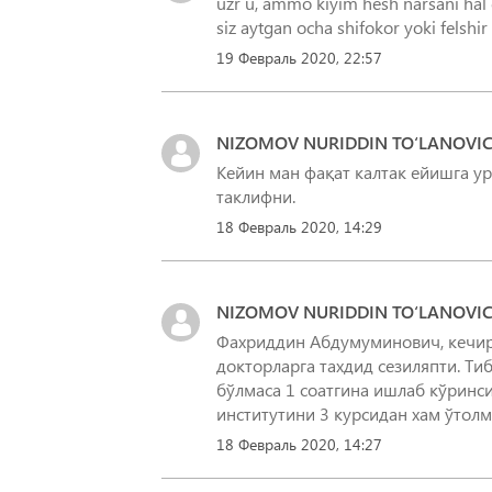
uzr u, ammo kiyim hesh narsani hal q
19 Февраль 2020, 22:57
NIZOMOV NURIDDIN TO‘LANOVI
Кейин ман фақат калтак ейишга у
таклифни.
18 Февраль 2020, 14:29
NIZOMOV NURIDDIN TO‘LANOVI
Фахриддин Абдумуминович, кечира
докторларга тахдид сезиляпти. Ти
бўлмаса 1 соатгина ишлаб кўринси
институтини 3 курсидан хам ўтол
18 Февраль 2020, 14:27