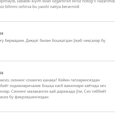
ilmaydi, sababki kiyim bilan ozgartirish biroz notog'ri nazarimd
CH
рғу бермадим. Диққат билан бошқатдан ўқиб чиқсалар бу
CH
сиз, сизнинг сохангиз қанақа? Кейин гапларингиздан
ббиёт ходимларичалик бошқа касб вакиллари хаётида хеч
нлар. Сизнинг малакангиз қай даражада ўзи. Сиз тиббиёт
мисиз бу фикрлашингиздан