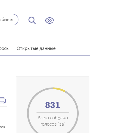
абинет
росы
Открытые данные
831
Всего собрано
голосов "за"
ак.