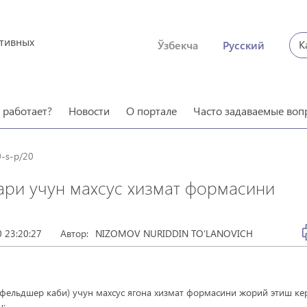
ктивных
К
Ўзбекча
Русский
о работает?
Новости
О портале
Часто задаваемые воп
-s-p/20
ари учун махсус хизмат формасини
 23:20:27
Автор:
NIZOMOV NURIDDIN TO‘LANOVICH
фельдшер каби) учун махсус ягона хизмат формасини жорий этиш кер
н: