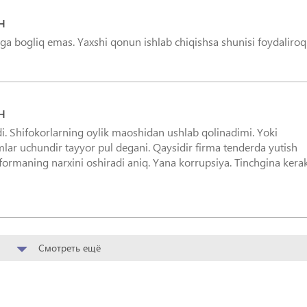
H
ga bogliq emas. Yaxshi qonun ishlab chiqishsa shunisi foydaliroq
H
i. Shifokorlarning oylik maoshidan ushlab qolinadimi. Yoki
lar uchundir tayyor pul degani. Qaysidir firma tenderda yutish
formaning narxini oshiradi aniq. Yana korrupsiya. Tinchgina kera
Смотреть ещё