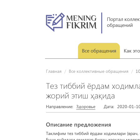
Портал колле
обращений
Все обращения
Как эт
Главная
Все коллективные обращения
10
Тез тиббий ёрдам ходимл
жорий этиш ҳақида
Направление:
Здоровье
Дата:
2020-01-10
Описание предложения
Таклифим тез тиббий ёрдам ходимлари (врач, 
Буни қуйидаги омиллар билан изоҳлаш мумки