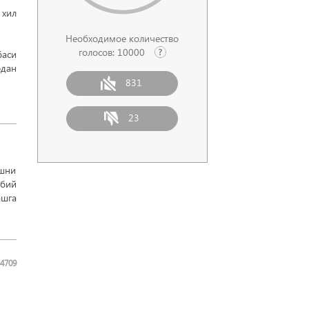
хил
Необходимое количество
голосов:
10000
баси
рдан
831
23
ишни
ббий
ашга
4709