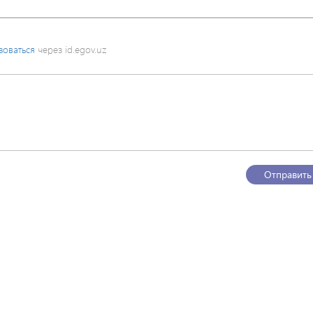
зоваться
через id.egov.uz
Отправить