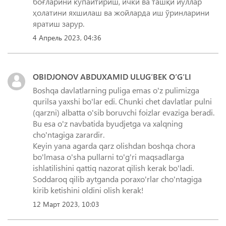
боғларини кўпайтириш, ички ва ташқи йўллар
ҳолатини яхшилаш ва жойларда иш ўринларини
яратиш зарур.
4 Апрель 2023, 04:36
OBIDJONOV ABDUXAMID ULUG‘BEK O‘G‘LI
Boshqa davlatlarning puliga emas o'z pulimizga
qurilsa yaxshi bo'lar edi. Chunki chet davlatlar pulni
(qarzni) albatta o'sib boruvchi foizlar evaziga beradi.
Bu esa o'z navbatida byudjetga va xalqning
cho'ntagiga zarardir.
Keyin yana agarda qarz olishdan boshqa chora
bo'lmasa o'sha pullarni to'g'ri maqsadlarga
ishlatilishini qattiq nazorat qilish kerak bo'ladi.
Soddaroq qilib aytganda poraxo'rlar cho'ntagiga
kirib ketishini oldini olish kerak!
12 Март 2023, 10:03