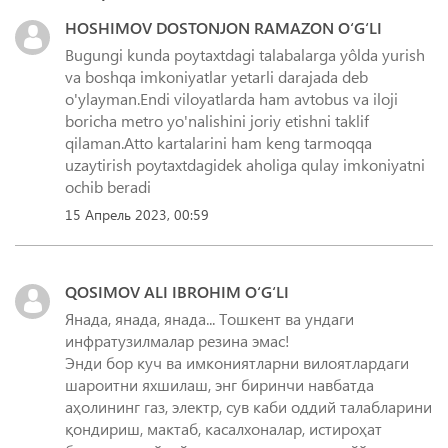
HOSHIMOV DOSTONJON RAMAZON O‘G‘LI
Bugungi kunda poytaxtdagi talabalarga yôlda yurish
va boshqa imkoniyatlar yetarli darajada deb
o'ylayman.Endi viloyatlarda ham avtobus va iloji
boricha metro yo'nalishini joriy etishni taklif
qilaman.Atto kartalarini ham keng tarmoqqa
uzaytirish poytaxtdagidek aholiga qulay imkoniyatni
ochib beradi
15 Апрель 2023, 00:59
QOSIMOV ALI IBROHIM O‘G‘LI
Янада, янада, янада... Тошкент ва ундаги
инфратузилмалар резина эмас!
Энди бор куч ва имкониятларни вилоятлардаги
шароитни яхшилаш, энг биринчи навбатда
аҳолининг газ, электр, сув каби оддий талабларини
қондириш, мактаб, касалхоналар, истироҳат