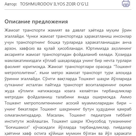
Автор:
TOSHMURODOV ILYOS ZOIR O‘G‘LI
Описание предложения
Жамоат транспорти жамият ва давлат ҳаётида муҳим ўрин
эгаллайди. Чунки жамоат транспортида ҳаракатланиш инсонлар
учун транспортнинг бошқа турларида ҳаракатланишдан анча
арзон, хавфсиз ва қулай ҳисобланади. Юртимизда аҳолининг
аксарияти жамоат транспортидан фойдаланиб келади. Ҳозирда
мамлакатимиздаги кўплаб шаҳарларда унинг бир нечта турлари
фаолият юритмоқда. Жамоат транспортлари орасида “Тошкент
метрополитени”, яъни метро жамоат транспорт тури алоҳида
ўринни эгаллайди. Сўнгги вақтларда Тошкент шаҳри йўлларида
сутканинг исталган пайтида транспорт воситаларининг оқими
жуда кўплиги натижасида юзага келаётган тирбандликлар
метродан фойдаланиш талабини янада оширмоқда. Аммо
Тошкент метрополитенининг асосий муаммоларидан бири –
унинг бекатлари Тошкент шаҳрининг бутун ҳудудини қамраб
олмаганлигидадир. Масалан, Тошкент педиатрия тиббиёт
институти жойлашган, Тошкент шаҳри Юнусобод туманининг
“Боғишамол” кўчасидаги йўлларда тирбандликлар, пиёдалар
ҳаётини хавф остига қўйиши мумкин бўлган ва йўл ҳаракати