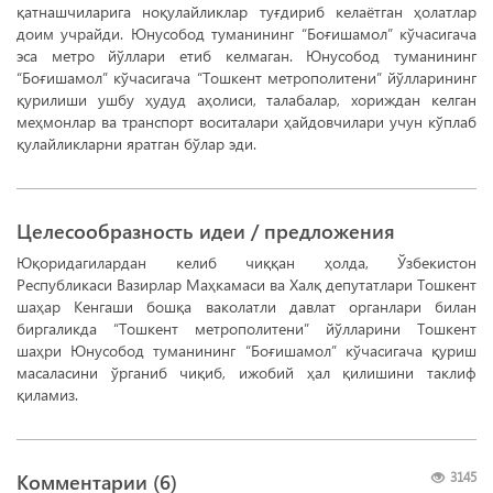
қатнашчиларига ноқулайликлар туғдириб келаётган ҳолатлар
доим учрайди. Юнусобод туманининг “Боғишамол” кўчасигача
эса метро йўллари етиб келмаган. Юнусобод туманининг
“Боғишамол” кўчасигача “Тошкент метрополитени” йўлларининг
қурилиши ушбу ҳудуд аҳолиси, талабалар, хориждан келган
меҳмонлар ва транспорт воситалари ҳайдовчилари учун кўплаб
қулайликларни яратган бўлар эди.
Целесообразность идеи / предложения
Юқоридагилардан келиб чиққан ҳолда, Ўзбекистон
Республикаси Вазирлар Маҳкамаси ва Халқ депутатлари Тошкент
шаҳар Кенгаши бошқа ваколатли давлат органлари билан
биргаликда “Тошкент метрополитени” йўлларини Тошкент
шаҳри Юнусобод туманининг “Боғишамол” кўчасигача қуриш
масаласини ўрганиб чиқиб, ижобий ҳал қилишини таклиф
қиламиз.
Комментарии (
6
)
3145