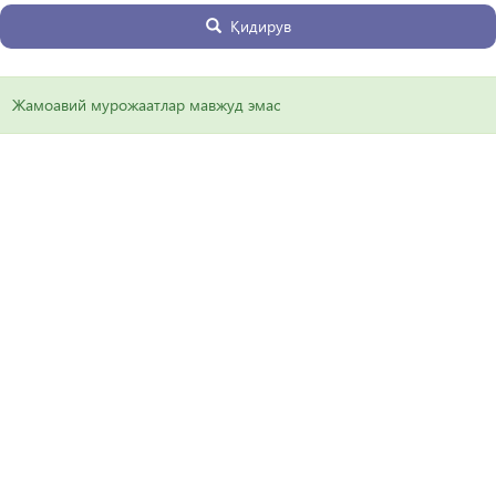
Қидирув
Жамоавий мурожаатлар мавжуд эмас