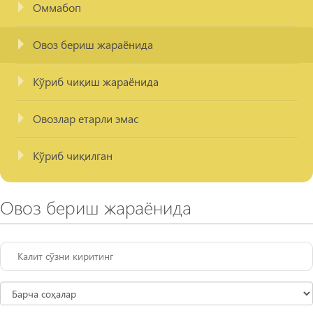
Оммабоп
Овоз бериш жараёнида
Кўриб чиқиш жараёнида
Овозлар етарли эмас
Кўриб чиқилган
Овоз бериш жараёнида