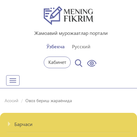
Жамоавий мурожаатлар портали
Ўзбекча
Русский
Кабинет
Toggle
navigation
Асосий
Овоз бериш жараёнида
Барчаси