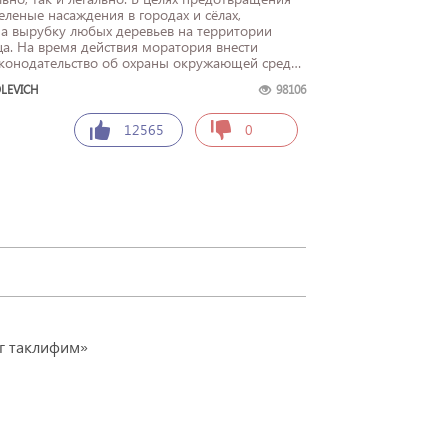
еленые насаждения в городах и сёлах,
ца. На время действия моратория внести
конодательство об охраны окружающей среды:
LEVICH
98106
12565
0
г таклифим»