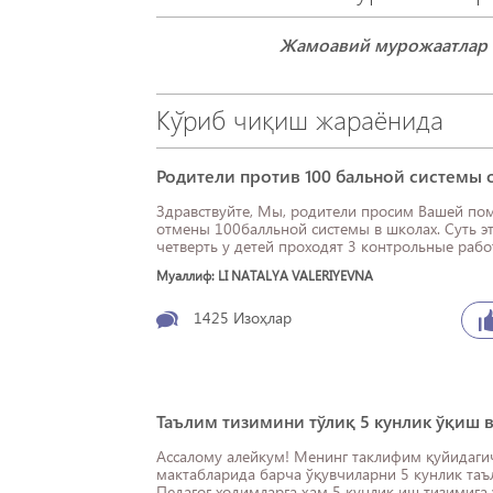
Жамоавий мурожаатлар 
Кўриб чиқиш жараёнида
Родители против 100 бальной системы 
Здравствуйте, Мы, родители просим Вашей по
отмены 100балльной системы в школах. Суть этой системы в том, что за
четверть у детей проходят 3 контрольные работ
Муаллиф: LI NATALYA VALERIYEVNA
1425
Изоҳлар
Таълим тизимини тўлиқ 5 кунлик ўқиш 
Ассалому алейкум! Менинг таклифим қуйидагича: Умумий ўрта таълим
мактабларида барча ўқувчиларни 5 кунлик таъ
Педагог ходимларга ҳам 5 кунлик иш тизимига