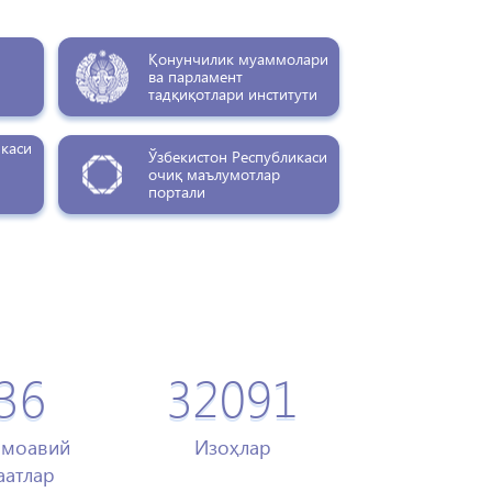
Қонунчилик муаммолари
ва парламент
тадқиқотлари институти
икаси
Ўзбекистон Республикаси
очиқ маълумотлар
портали
36
32091
амоавий
Изоҳлар
атлар