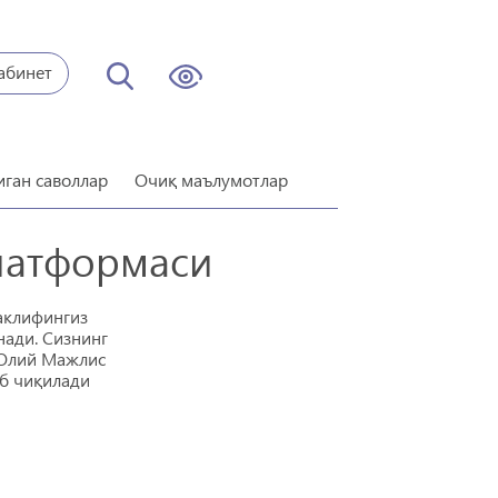
абинет
иган саволлар
Очиқ маълумотлар
латформаси
аклифингиз
нади. Сизнинг
 Олий Мажлис
иб чиқилади