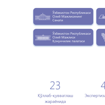
Ўзбекистон Республикаси
Олий Мажлисининг
Сенати
Ўзбекистон Республикаси
Олий Мажлиси
Қонунчилик палатаси
23
Қўллаб-қувватлаш
Экспертиз
жараёнида