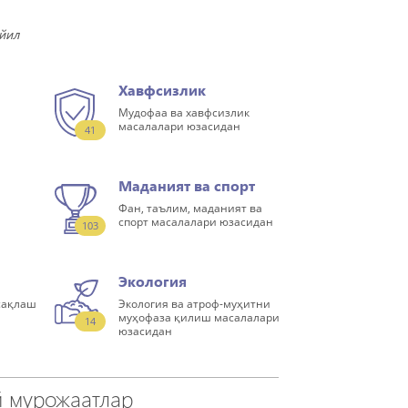
йил
Хавфсизлик
Мудофаа ва хавфсизлик
масалалари юзасидан
41
Маданият ва спорт
Фан, таълим, маданият ва
спорт масалалари юзасидан
103
Экология
сақлаш
Экология ва атроф-муҳитни
муҳофаза қилиш масалалари
14
юзасидан
 мурожаатлар