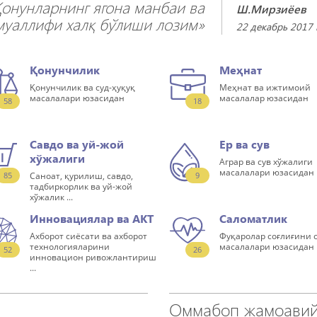
Қонунларнинг ягона манбаи ва
Ш.Мирзиёев
муаллифи халқ бўлиши лозим»
22 декабрь 2017 
Қонунчилик
Меҳнат
Қонунчилик ва суд-ҳуқуқ
Меҳнат ва ижтимоий
масалалари юзасидан
масалалар юзасидан
58
18
Савдо ва уй-жой
Ер ва сув
хўжалиги
Аграр ва сув хўжалиги
масалалари юзасидан
85
Саноат, қурилиш, савдо,
9
тадбиркорлик ва уй-жой
хўжалик ...
Инновациялар ва АКТ
Саломатлик
Ахборот сиёсати ва ахборот
Фуқаролар соғлиғини 
технологияларини
масалалари юзасидан
52
26
инновацион ривожлантириш
...
Оммабоп жамоавий