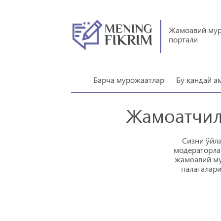
Жамоавий му
портали
Барча мурожаатлар
Бу қандай а
Жамоатчил
Сизни ўйл
модераторлар
жамоавий му
палаталари