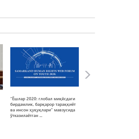
“Ёшлар 2020: глобал миқёсдаги
Яширин иқтисодиётни
бирдамлик, барқарор тараққиёт
қисқартириш ва коррупц
ва инсон ҳуқуқлари” мавзусида
олдини олиш масалалари
ўтказилаётган ...
муҳокама қилинди