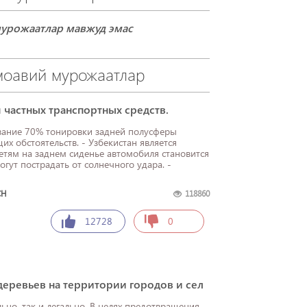
урожаатлар мавжуд эмас
моавий мурожаатлар
 частных транспортных средств.
вание 70% тонировки задней полусферы
х обстоятельств. - Узбекистан является
етям на заднем сиденье автомобиля становится
гут пострадать от солнечного удара. -
CH
118860
12728
0
еревьев на территории городов и сел
ьно, так и легально. В целях предотвращения