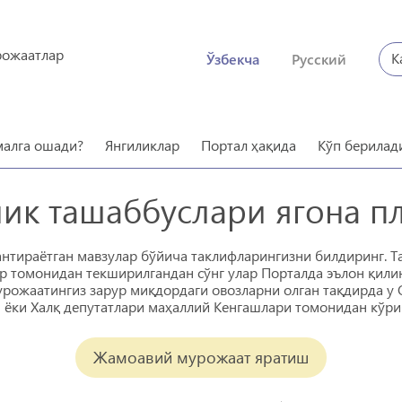
рожаатлар
К
Ўзбекча
Русский
малга ошади?
Янгиликлар
Портал ҳақида
Кўп берилад
ик ташаббуслари ягона п
антираётган мавзулар бўйича таклифларингизни билдиринг. Т
 томонидан текширилгандан сўнг улар Порталда эълон қили
рожаатингиз зарур миқдордаги овозларни олган тақдирда у
 ёки Халқ депутатлари маҳаллий Кенгашлари томонидан кўр
Жамоавий мурожаат яратиш