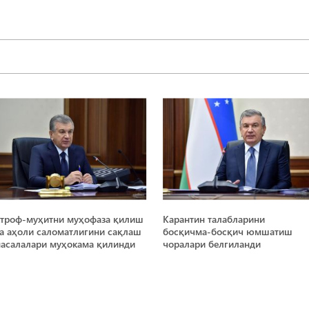
троф-муҳитни муҳофаза қилиш
Карантин талабларини
а аҳоли саломатлигини сақлаш
босқичма-босқич юмшатиш
асалалари муҳокама қилинди
чоралари белгиланди