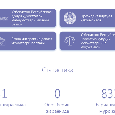
Ўзбекистон Республикаси
Қонун ҳужжатлари
Президент виртуал
маълумотлари миллий
қабулхонаси
базаси
Ўзбекистон Республ
Ягона интерактив давлат
норматив ҳуқуқий
хизматлари портали
ҳужжатларнинг
муҳокамаси
Статистика
41
0
83
а жараёнида
Овоз бериш
Барча ж
жараёнида
мурожа