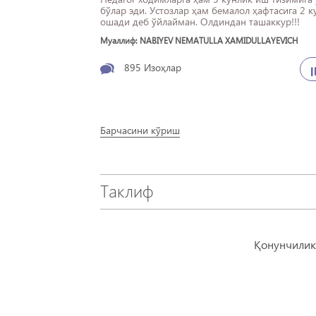
бўлар эди. Устозлар ҳам бемалол ҳафтасига 2 к
ошади деб ўйлайман. Олдиндан ташаккур!!!
Муаллиф: NABIYEV NEMATULLA XAMIDULLAYEVICH
895
Изоҳлар
Барчасини кўриш
Таклиф
Қонунчилик