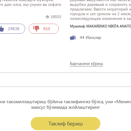
ун дам олса, иш унуми ва сифати
вырубки деревьев и сохранить з
предлагаем: Ввести мораторий на вырубку любых деревьев на территории
городов и сел сроком на 2 меся
195315
нижеследующие изменения в за
- ...
Муаллиф: MAKARENKO NIKITA ANATO
19636
868
44
Изоҳлар
Барчасини кўриш
ни такомиллаштириш бўйича таклифингиз бўлса, уни «Менин
махсус бўлимида жойлаштиринг
Таклиф бериш