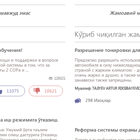
мавжуд эмас
Жамоавий м
Кўриб чиқилган жа
обучения!
Разрешение тонировки для
мощи и поддержки в вопросе
Предлагаю разрешить использо
автомобиля в силу нижеследующи
ы 2 СОРа и ...
страной с жарким климатом; - д
очень жарко и душно, а также мо
126321
занавески также запрещены.
Муаллиф: TAJIYEV ARTUR RIXSIBAYEVI
11075
10621
298
Изоҳлар
ва иш режимига ўтказиш.
Реформа системы охраны д
лим олиш дастурига ўтказиш.
 ўтказилса мақсадга мувофиқ
Деревья вырубаются как нелегал