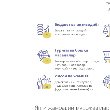
«
Бюджет ва иқтисодиёт
Бюджет ва иқтисодий
ислоҳотлар юзасидан
21
Туризм ва бошқа
масалалар
18
Халқаро муносабатлар, ташқи
иқтисодий алоқалар,
ҳорижий инвестициялар ...
Инсон ва жамият
Демократик институтлар,
нодавлат ташкилотлар ва
35
фуқароларнинг ўзини-ўзи ...
Янги жамоавий мурожаатлар