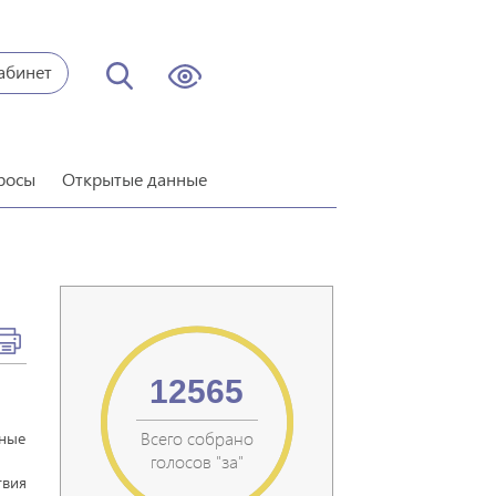
абинет
росы
Открытые данные
12565
Всего собрано
еные
голосов "за"
твия