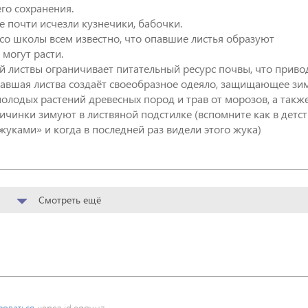
го сохранения.
 почти исчезли кузнечики, бабочки.
 со школы всем известно, что опавшие листья образуют
 могут расти.
 листвы ограничивает питательный ресурс почвы, что приво
павшая листва создаёт своеобразное одеяло, защищающее зи
 молодых растений древесных пород и трав от морозов, а такж
личинки зимуют в листвяной подстилке (вспомните как в детст
Смотреть ещё
зоваться
через id.egov.uz