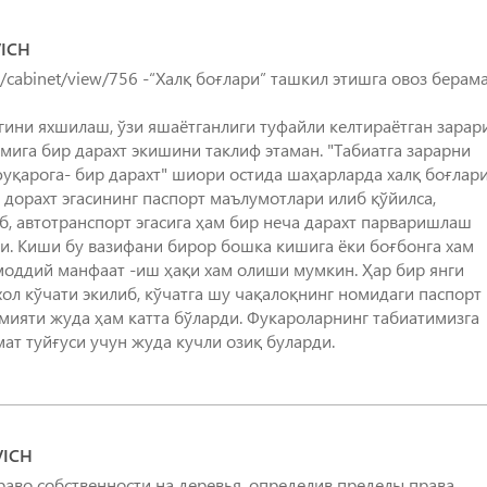
ICH
ru/cabinet/view/756 -“Халқ боғлари” ташкил этишга овоз берам
ини яхшилаш, ўзи яшаётганлиги туфайли келтираётган зарар
мига бир дарахт экишини таклиф этаман. "Табиатга зарарни
фуқарога- бир дарахт" шиори остида шаҳарларда халқ боғлар
а дорахт эгасининг паспорт маълумотлари илиб қўйилса,
б, автотранспорт эгасига ҳам бир неча дарахт парваришлаш
. Киши бу вазифани бирор бошка кишига ёки боғбонга хам
оддий манфаат -иш ҳақи хам олиши мумкин. Ҳар бир янги
хол кўчати экилиб, кўчатга шу чақалоқнинг номидаги паспорт
амияти жуда ҳам катта бўларди. Фукароларнинг табиатимизга
ат туйғуси учун жуда кучли озиқ буларди.
VICH
раво собственности на деревья, определив пределы права