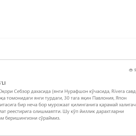
9
‘LI
қори Себзор дахасида (янги Нурафшон кўчасида, Rivera сав
қа томонидаги янги турдаги, 30 тага яқин Павлония, Япон
митасига бир неча бор мурожаат қилинганига қарамай халигач
лат реестирига олишмаяпти. Шу кўп йиллик дарахтларни
ам беришингизни сўраймиз.