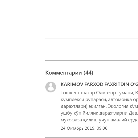
Комментарии (
44
)
KARIMOV FARXOD FAXRITDIN O‘G
Тошкент шахар Олмазор тумани, Ю
кўмплекси рупараси, автомойка ор
дарахтлари) экилган. Экология қў
ушбу кўп йиллик дарахтларни Дав
мухофаза қилиш учун амалий ёрд
24 Октябрь 2019, 09:06