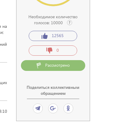
Необходимое количество
голосов:
10000
я на
и;
12565
ний
0
Рассмотрено
ущих
Поделиться коллективным
обращением
8:10