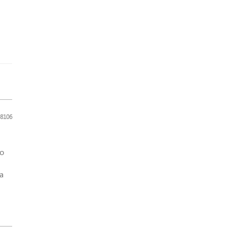
8106
до
а