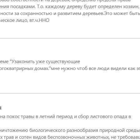
ния посадками. Т.о. каждому дереву будет определен хозяин,
ости за сохранностью и развитием деревьев.Это может быт
ческое лицо, вт.ч.ННО
теме "Узаконить уже существующие
гокватрирных домах."мне нужно чтоб все люди видели как э
H
на покос травы в летний период и сбор листового опада в
уничтожению биологического разнообразия природной среды
 трав и сотен видов беспозвоночных животных, не требовав