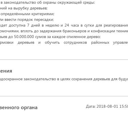
в законодательство об охраны окружающей среды:
ний на вырубку деревьев;
с определёнными критериями;
ли ввести порядок пересадки;
удет доступна 7 дней в неделю и 24 часа в сутки для реагировани
омочиями, вплоть до задержания браконьеров и конфискации техник
ьев до 50.000.000 сумов за каждое спиленное дерево;
ормовки деревьев и обучить сотрудников районных управле
жения
одоохранное законодательство в целях сохранения деревьев для буд
венного органа
Дата: 2018-08-01 15:5