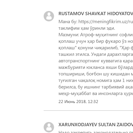
RUSTAMOV SHAVKAT HIDOYATOV
Мана бу: https://meningfikrim.uz/
таклифим ҳам ўринли эди.
Мазмуни: Атроф-муҳитнинг софлиг
қоплаш учун ҳар бир фукаро ўз но
қоплаш" қонуни чиқарилиб, "Ҳар 
ташкил этилса. Ундаги дарахтларг
автотранспортнинг кувватига қара
мажбурияти юкланса яхши бўларди
топшириши, боғбон шу кишидан м
туғилган чақалоқ номига ҳам 1 ни
берилса, бу ишнинг тарбиявий аҳ
меҳр-муҳаббат ва инсонларга ҳурм
22 Июнь 2018, 12:32
XARUNXODJAYEV SULTAN ZAIDO
Надо закрепить законодательно п