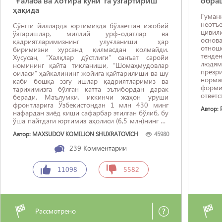
“Ғалаба ва Хотира куни”га ўзгартириш
обра
ҳақида
Гума
неотъ
Сўнгги йилларда юртимизда бўлаётган ижобий
цивил
ўзгаришлар, миллий урф-одатлар ва
основ
қадриятларимизнинг улуғланиши ҳар
отнош
биримизни хурсанд қилмасдан қолмайди.
тенде
Хусусан, “Халқлар дўстлиги” санъат саройи
людя
номининг қайта тикланиши, “Шомаҳмудовлар
през
оиласи” ҳайкалининг жойига қайтарилиши ва шу
норм
каби бошқа эзгу ишлар қадриятларимиз ва
форм
тарихимизга бўлган катта эътибордан дарак
ответс
беради. Маълумки, иккинчи жаҳон уруши
фронтларига Ўзбекистондан 1 млн 430 минг
Автор:
нафардан зиёд киши сафарбар этилган бўлиб, бу
ўша пайтдаги юртимиз аҳолиси (6,5 млн)нинг 22
фоизи урушда қатнашганлигидан далолат
Автор: MAXSUDOV KOMILJON SHUXRATOVICH
45980
беради. Бундан ташқари, фронт ортида
бешикдаги гўдакдан бошқа барча фашизмни
239
Комментарии
енгишда астойдил ҳаракат қилган. Шунинг учун,
фашизм устидан ғалаба ...
11098
5582
Рассмотрено