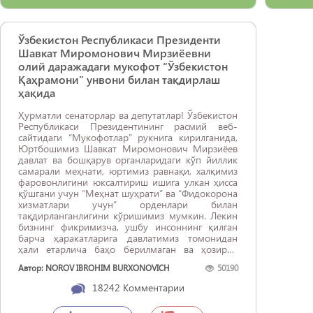
Ўзбекистон Республикаси Президенти
Шавкат Миромонович Мирзиёевни
олий даражадаги мукофот “Ўзбекистон
Қаҳрамони” унвони билан тақдирлаш
ҳақида
Ҳурматли сенаторлар ва депутатлар! Ўзбекистон
Республикаси Президентининг расмий веб-
сайтидаги “Мукофотлар” рукнига кирилганида,
Юртбошимиз Шавкат Миромонович Мирзиёев
давлат ва бошқарув органларидаги кўп йиллик
самарали меҳнати, юртимиз равнақи, халқимиз
фаровонлигини юксалтириш ишига улкан ҳисса
қўшгани учун “Меҳнат шуҳрати” ва “Фидокорона
хизматлари учун” орденлари билан
тақдирланганлигини кўришимиз мумкин. Лекин
бизнинг фикримизча, ушбу инсоннинг қилган
барча ҳаракатларига давлатимиз томонидан
ҳали етарлича баҳо берилмаган ва ҳозирча
муносиб равишда тақдирланмаган. Бизнинг
Автор: NOROV IBROHIM BURXONOVICH
50190
ҳаётимизга ёрқин нур олиб кирган,
хонадонларимизда хурсандчиликни
18242
Комментарии
кўпайтирган, қўшни халқлар билан
муносабатларни юқори поғоналарга кўтарган,