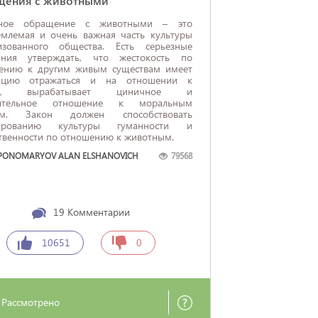
щения с животными
нное обращение с животными – это
емлемая и очень важная часть культуры
изованного общества. Есть серьезные
ания утверждать, что жестокость по
ению к другим живым существам имеет
нцию отражаться и на отношении к
м, вырабатывает циничное и
рительное отношение к моральным
ам. Закон должен способствовать
ированию культуры гуманности и
твенности по отношению к животным.
 PONOMARYOV ALAN ELSHANOVICH
79568
19
Комментарии
10651
0
Рассмотрено