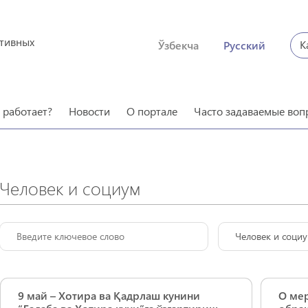
ктивных
К
Ўзбекча
Русский
о работает?
Новости
О портале
Часто задаваемые воп
Человек и социум
Человек и соци
9 май – Хотира ва Қадрлаш кунини
О ме