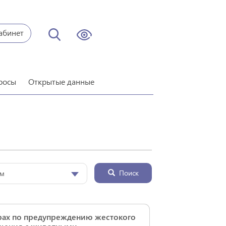
абинет
росы
Открытые данные
Поиск
ум
рах по предупреждению жестокого