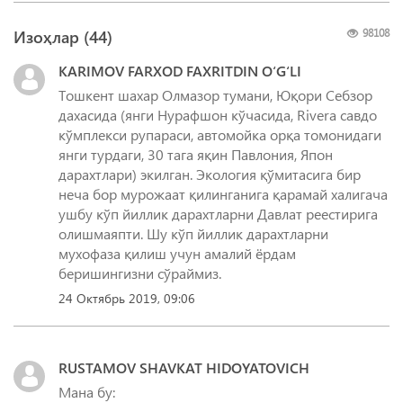
Изоҳлар (
44
)
98108
KARIMOV FARXOD FAXRITDIN O‘G‘LI
Тошкент шахар Олмазор тумани, Юқори Себзор
дахасида (янги Нурафшон кўчасида, Rivera савдо
кўмплекси рупараси, автомойка орқа томонидаги
янги турдаги, 30 тага яқин Павлония, Япон
дарахтлари) экилган. Экология қўмитасига бир
неча бор мурожаат қилинганига қарамай халигача
ушбу кўп йиллик дарахтларни Давлат реестирига
олишмаяпти. Шу кўп йиллик дарахтларни
мухофаза қилиш учун амалий ёрдам
беришингизни сўраймиз.
24 Октябрь 2019, 09:06
RUSTAMOV SHAVKAT HIDOYATOVICH
Мана бу: