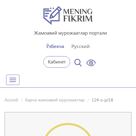
Жамоавий мурожаатлар портали
Ўзбекча
Русский
Кабинет
Toggle
navigation
Асосий
Барча жамоавий мурожаатлар
124-s-p/18