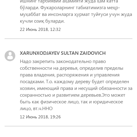
ишнинг тарбиявий аҳамияти жуда ҳам катта
бўларди. Фукароларнинг табиатимизга меҳр-
муҳаббат ва инсонларга ҳурмат туйғуси учун жуда
кучли озиқ буларди.
22 Июнь 2018, 12:32
XARUNXODJAYEV SULTAN ZAIDOVICH
Надо закрепить законодательно право
собственности на деревья, определив пределы
права владения, распоряжения и управления
посадками. Т.о. каждому дереву будет определен
хозяин, имеющий права и несущий обязанности за
сохранностью и развитием деревьев.Это может
быть как физическое лицо, так и юридическое
лицо, вт.ч.ННО
12 Июнь 2018, 19:26