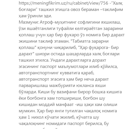
https://meningfikrim.uz/ru/cabinet/view/756 -“Халқ
боғлари” ташкил этишга овоз бераман –таклифим
ҳам ўринли эди.
Мазмуни: Атроф-муҳитнинг софлигини яхшилаш,
ўзи яшаётганлиги туфайли келтираётган зарарини
қоплаш учун ҳар бир фукаро ўз номига бир дарахт
экишини таклиф этаман. "Табиатга зарарни
қоплаш" қонуни чиқарилиб, "Ҳар фуқарога- бир
дарахт" шиори остида шаҳарларда халқ боғлари
ташкил этилса. Ундаги дарахтларга дорахт
эгасининг паспорт маълумотлари илиб қўйилса,
автотранспортнинг кувватига қараб,
автотранспорт эгасига ҳам бир неча дарахт
парваришлаш мажбурияти юкланса яхши
бўларди. Киши бу вазифани бирор бошка кишига
ёки боғбонга хам топшириши, боғбон шу
кишидан моддий манфаат -иш ҳақи хам олиши
мумкин. Ҳар бир янги туғилган чақалоқ номига
ҳам 1 нихол кўчати экилиб, кўчатга шу
чақалоқнинг номидаги паспорт берилса, бу