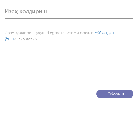
Изоҳ қолдириш
Изоҳ қолдириш учун id.egov.uz тизими орқали
рўйхатдан
ўтиш
ингиз лозим
Юбориш