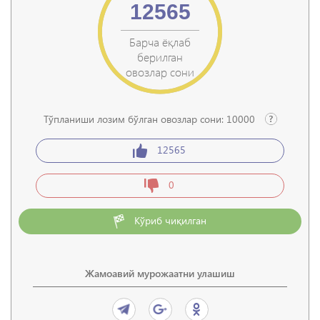
12565
Барча ёқлаб
берилган
овозлар сони
Тўпланиши лозим бўлган овозлар сони:
10000
12565
0
Кўриб чиқилган
Жамоавий мурожаатни улашиш