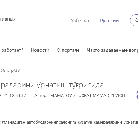
ктивных
К
Ўзбекча
Русский
о работает?
Новости
О портале
Часто задаваемые воп
858-s-p/18
ераларини ўрнатиш тўғрисида
2-21 12:54:37
Автор:
MAMATOV SHUXRAT MAMADIYEVICH
атланадиган автобусларнинг салонига кузатув камераларини ўрнат