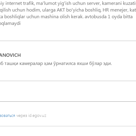
y internet trafik, ma'lumot yig'ish uchun server, kamerani kuzat
 qilish uchun hodim, ularga AKT bo'yicha boshliq, HR menejer, kat
atta boshliqlar uchun mashina olish kerak. avtobusda 1 oyda bitta
GANOVICH
иб ташқи камералар ҳам ўрнатилса яхши бўлар эди.
зоваться
через id.egov.uz