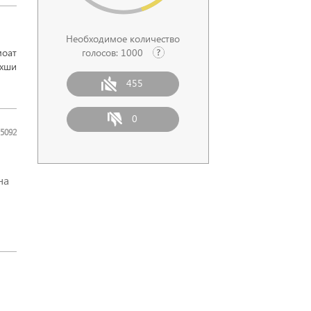
Необходимое количество
оат
голосов:
1000
яхши
455
0
5092
на