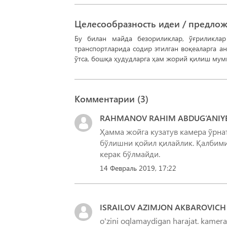
Целесообразность идеи / предло
Бу билан майда безориликлар, ўғриликл
транспортларида содир этилган воқеаларга 
ўтса, бошқа ҳудудларга ҳам жорий қилиш мум
Комментарии (
3
)
RAHMANOV RAHIM ABDUG‘ANIY
Ҳамма жойга кузатув камера ўрна
бўлишни қойил қилайлик. Қалбими
керак бўлмайди.
14 Февраль 2019, 17:22
ISRAILOV AZIMJON AKBAROVICH
o'zini oqlamaydigan harajat. kamera