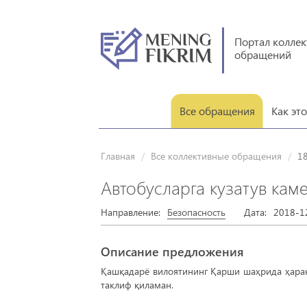
Портал колле
обращений
Все обращения
Как эт
Главная
Все коллективные обращения
1
Автобусларга кузатув кам
Направление:
Безопасность
Дата:
2018-1
Описание предложения
Қашқадарё вилоятининг Қарши шаҳрида ҳарак
таклиф қиламан.