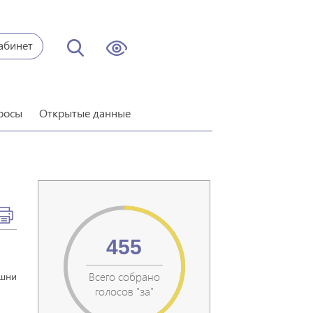
абинет
росы
Открытые данные
455
Всего собрано
ишни
голосов "за"