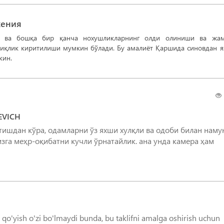
жения
ар ва бошқа бир қанча нохушликларнинг олди олиниши ва жам
аниқлик киритилиши мумкин бўлади. Бу амалиёт Қаршида синовдан 
кин.
EVICH
тишдан кўра, одамларни ўз яхши хулқли ва одоби билан наму
зга меҳр-оқибатни кучли ўрнатайлик. ана унда камера ҳам
 qo'yish o'zi bo'lmaydi bunda, bu taklifni amalga oshirish uchun