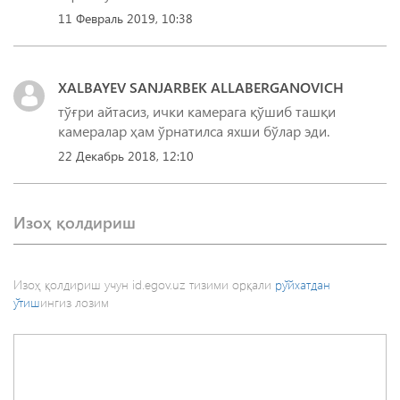
11 Февраль 2019, 10:38
XALBAYEV SANJARBEK ALLABERGANOVICH
тўғри айтасиз, ички камерага қўшиб ташқи
камералар ҳам ўрнатилса яхши бўлар эди.
22 Декабрь 2018, 12:10
Изоҳ қолдириш
Изоҳ қолдириш учун id.egov.uz тизими орқали
рўйхатдан
ўтиш
ингиз лозим