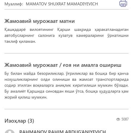
Муаллиф:
MAMATOV SHUXRAT MAMADIYEVICH
Жамоавий мурожаат матни
Қашқадарё вилоятининг Қарши шаҳрида ҳаракатланадиган
автобусларнинг салонига кузатув камераларини ўрнатишни
таклиф қиламан.
Жамоавий мурожаат / ғоя ни амалга ошириш
Бу билан майда безориликлар, ўғриликлар ва бошқа бир қанча
нохушликларнинг олди олиниши ва жамоат транспортларида
содир этилган воқеаларга аниқлик киритилиши мумкин бўлади.
Бу амалиёт Қаршида синовдан яхши ўтса, бошқа ҳудудларга ҳам
жорий қилиш мумкин.
Изоҳлар (
3
)
5087
RAHMANOV RAHIM ABDUG‘ANIYEVICH