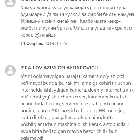
Ҳамма жойга кузатув камера ўрнатишдан кўра,
одамларни ўз яхши хулқли ва одоби билан намуна
бўлишни қойил қилайлик. Қалбимизга меҳр-
оқибатни кучли ўрнатайлик. ана унда камера ҳам
керак бўлмайди.
14 Февраль 2019, 17:22
ISRAILOV AZIMJON AKBAROVICH
o'zini oqlamaydigan harajat. kamera qo'yish o'zi
bo'lmaydi bunda, bu taklifni amalga oshirish uchun
internetda ishlaydigan kamera, doimiy internet trafik,
ma'lumot yig'ish uchun server, kamerani kuzatish
uchun bitta hodim, serverni nazorat qilish uchun
hodim, ularga AKT bo'yicha boshliq, HR menejer,
katta direktor, buxgalter, alohida bino, katta
boshliqlar uchun mashina olish kerak. avtobusda 1
oyda bitta bo'ladigan mayda bezorichilik buni