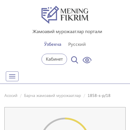
Жамоавий мурожаатлар портали
Ўзбекча
Русский
Кабинет
Toggle
navigation
Асосий
Барча жамоавий мурожаатлар
1858-s-p/18