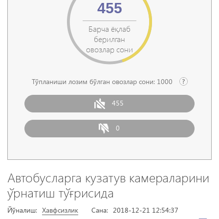
455
Барча ёқлаб
берилган
овозлар сони
Тўпланиши лозим бўлган овозлар сони:
1000
455
0
Автобусларга кузатув камераларини
ўрнатиш тўғрисида
Йўналиш:
Хавфсизлик
Сана:
2018-12-21 12:54:37