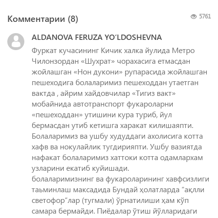
Комментарии (
8
)
5761
ALDANOVA FERUZA YO‘LDOSHEVNA
Фуркат кучасининг Кичик халка йулида Метро
Чилонзордан «Шухрат» чорахасига етмасдан
жойлашган «Нон дукони» рупарасида жойлашган
пешеходига болаларимиз пешеходдан утаетган
вактда , айрим хайдовчилар «Тигиз вакт»
мобайнида автотранспорт фукароларни
«пешеходдан» утишини кура туриб, йул
бермасдан утиб кетишга харакат килишаяпти.
Болаларимиз ва ушбу худуддаги ахолисига котта
хафв ва нокулайлик тугдирияпти. Ушбу вазиятда
нафакат болаларимиз хаттоки котта одамлархам
узларини екатиб куйишади.
болаларимизнинг ва фукароларининг хавфсизлиги
таьминлаш максадида Бундай ҳолатларда “ақлли
светофор”лар (тугмали) ўрнатилиши ҳам кўп
самара бермайди. Пиёдалар ўтиш йўлларидаги