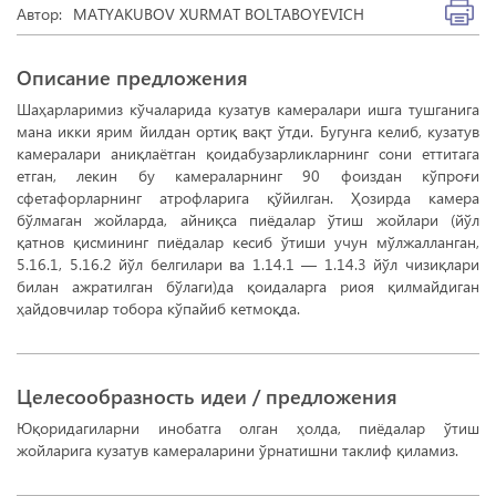
Автор:
MATYAKUBOV XURMAT BOLTABOYEVICH
Описание предложения
Шаҳарларимиз кўчаларида кузатув камералари ишга тушганига
мана икки ярим йилдан ортиқ вақт ўтди. Бугунга келиб, кузатув
камералари аниқлаётган қоидабузарликларнинг сони еттитага
етган, лекин бу камераларнинг 90 фоиздан кўпроғи
сфетафорларнинг атрофларига қўйилган. Ҳозирда камера
бўлмаган жойларда, айниқса пиёдалар ўтиш жойлари (йўл
қатнов қисмининг пиёдалар кесиб ўтиши учун мўлжалланган,
5.16.1, 5.16.2 йўл белгилари ва 1.14.1 — 1.14.3 йўл чизиқлари
билан ажратилган бўлаги)да қоидаларга риоя қилмайдиган
ҳайдовчилар тобора кўпайиб кетмоқда.
Целесообразность идеи / предложения
Юқоридагиларни инобатга олган ҳолда, пиёдалар ўтиш
жойларига кузатув камераларини ўрнатишни таклиф қиламиз.