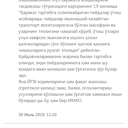
тасдиқлаш тўғрисидаги қарорининг 19 қисмида
"Ҳаракат тартибга солинмайдиган пиёдалар ўтиш
жойларида, пиёдалар яқинлашиб келаётган
транспорт воситаларигача бўлган масофани ва
уларнинг тезлигини чамалаб кўриб, ўтиш ўзлари
учун хавфсиз эканлигига ишонч ҳосил
қилганларидан сўнг йўлнинг қатнов қисмига
чиқишларига рухсат этилади" дейилган.
Ҳайдовчиларимизни жарима билан тартибга
олинди, энди пиёдаларимизга ҳам мана шу
қоидага амал қилишни ҳам ўргатилса зўр булар
эди.
Яна ЙПХ ходимларини ҳам фақат жазолаш
(протокол қилиш) эмас, балки, огоҳлантириш
усулларини қўллашни ҳам ўргатсак ҳаммаси яхши
бўларди-да. Бу ҳам бир ИМХО.
30 Июль 2019, 11:10