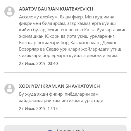
ABATOV BAURJAN KUATBAYEVICH
Ассалому алейкум. Яхши фикр. Мен кушимча
фикримни билдирсам, агар хамма ерга куйиш
кийин булар, лекин енг аввало Катта йулларга якин
жойлашкан Юкори ва Урта укиш урнларнинг,
Болалар богчалари бор, Касалхоналар , Дехкон
Бозорлар ва Савдо уринлари жойларидаги утиш
чизиклари бор ерларга куйилса демокчи едим.
28 Июль 2019, 03:40
XODJIYEV IKRAMJAN SHAVKATOVICH
Бу жуда яхши фикир, пиёдаларни хам,
хайдовчиларни хам интизомга ургатади
27 Июль 2019, 17:13
Смотреть ещё