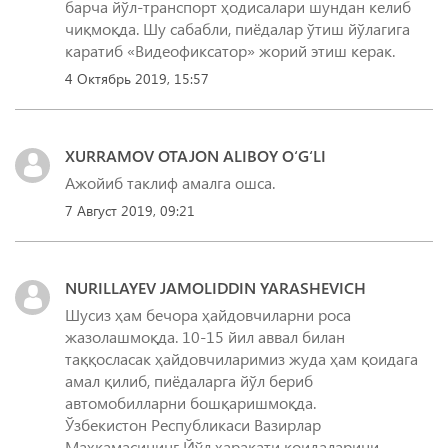
барча йўл-транспорт ҳодисалари шундан келиб
чиқмоқда. Шу сабабли, пиёдалар ўтиш йўлагига
4 Октябрь 2019, 15:57
XURRAMOV OTAJON ALIBOY O‘G‘LI
Ажойиб таклиф амалга ошса.
7 Август 2019, 09:21
NURILLAYEV JAMOLIDDIN YARASHEVICH
Шусиз ҳам бечора ҳайдовчиларни роса
жазолашмоқда. 10-15 йил аввал билан
таққосласак ҳайдовчиларимиз жуда ҳам қоидага
амал қилиб, пиёдаларга йўл бериб
автомобилларни бошқаришмоқда.
Ўзбекистон Республикаси Вазирлар
Маҳкамасининг Йўл ҳаракати қоидаларини